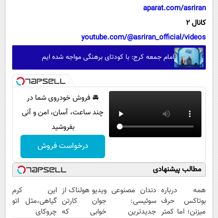
aparat.com/asriran
کانال 2
youtube.com/@asriran_official/videos
امام جمعه کرج: با کودتای برهنگی مواجه شده ایم
🚘 فروش خودروی شما در
چند ساعت، آسان، امن و آنی
بفروشید
درخواست فروش
مطالب پیشنهادی
همه درباره
دندان مصنوعی
ویدیو هولناک از
این کرم
بوتاکس حرف
سوئیسی:
جوان کارتن
گیاهی،مثل اتو
میزنن؛ اما کمتر
جدیدترین
خوابی که
چروکای