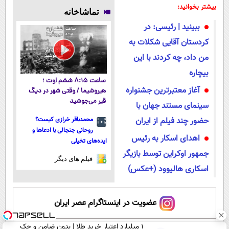
کسی این راه رو
فناوری اروپا،
میلیاردر شد.
پوستتوصاف
بیشتر بخوانید:
تماشاخانه
میشناسه.
سبک و مقاوم |
آموزش رایگان
میکنه!50%تخفیف
ببینید | رئیسی: در
پرداخت قسطی
کردستان آقایی شکلات به
من داد، چه کردند با این
بیچاره
ساعت ۸:۱۵ ششم اوت ؛
آغاز معتبرترین جشنواره
هیروشیما / وقتی شهر در دیگ
قیر می‌جوشید
سینمای مستند جهان با
حضور چند فیلم از ایران
محمدباقر خرازی کیست؟
روحانی جنجالی با ادعاها و
اهدای اسکار به رئیس
ایده‌های تخیلی
جمهور اوکراین توسط بازیگر
فیلم های دیگر
اسکاری هالیوود (+عکس)
عضویت در اینستاگرام عصر ایران
۱ میلیارد اعتبار خرید طلا | بدون ضامن و چک