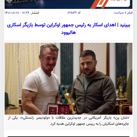
سیاسی
اقتصاد
فیلم
»
سیاست
کد
۸۶۵۵۹۱
انتشار:
۱۶:۲۹ - ۱۸-۰۸-۱۴۰۱
جامعه
اقتصادی
ببینید | اهدای اسکار به رئیس جمهور اوکراین توسط بازیگر اسکاری
هالیوود
ورزشی
اجتماعی
خودرو
بین الملل
حوادث
فرهنگ و هنر
سیاست خارجی
سلامت
علم و دانش
یک برش دانایی
قرآن
فناوری و It
محیط زیست
گوناگون
علمی
سفر و تفریح
فیلم
سرگرمی
اخبار کریپتو
عصر ایران 2
اقتصاد
باشگاه مغز
آموزش زبان
خواندنی ها و دیدنی ها
ورزش
«شان پن» بازیگر آمریکایی در جدیدترین ملاقات با «ولودیمیر زلسنکی»، یکی از
مجله تصویری سلاح
جایزه‌های اسکارش را به رییس جمهور اوکراین هدیه کرد.
داستان کوتاه
سیاست