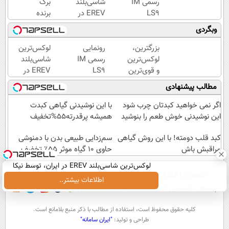
رسمی IM
شاسی‌بلند
برگ
LS9
EREV در
برنده
لوکس‌ترین
ایران،
جدیدش
وبگردی
EREV در
توسط نیکا
را رو کرد،
ایران
موتور
IM LS9
بزرگترین،
رونمایی
لوکس‌ترین
رونمایی
رسماً
لوکس‌ترین
رسمی IM
شاسی‌بلند
شد!
وارد بازار
و قوی‌ترین
LS9
EREV در
ایران شد
شاسی بلند
لوکس‌ترین
ایران،
مطالب پیشنهادی
EREV در
EREV در
توسط نیکا
در ایران
ایران
موتور
اگر نمی خواهید کبدتان چرب شود
با این نوشیدنی گیاهی کبدت
رونمایی
رونمایی
این نوشیدنی خوش طعم را بنوشید
همیشه پرقدرته55%تخفیف
شد
شد!
کبد قلب دومته! با این روش گیاهی
سم‌زدایی طبیعی بدن با دمنوشی
مراقبش باش
حاوی 10 گیاه موثر ۵۵٪ تخفیف
لوکس‌ترین شاسی‌بلند EREV در ایران، توسط نیکا
صفحه اول
فیلم
عصر ایران۲
درباره عصرایران
تماس با ما
آرشیو
جستجو
موتور رونمایی شد!
اطلاعات بیشتر..
پیوندها
نظرسنجی
آب و هوا
اوقات شرعی
سواد زندگی
كليه حقوق محفوظ است، استفاده از مطالب با ذكر منبع بلامانع است.
طراحی و تولید:
"ایران سامانه"