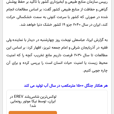
رییس سازمان منابع طبیعی و آبخیزداری کشور با تاکید بر حفظ پوشش
پیامک
سرگرمی
گیاهی و حفاظت از منابع طبیعی کشور گفت: بر اساس مطالعات انجام
روانشناسی
فناوری
شده در صورتی که کشور با سرعت کنونی به سمت خشکسالی حرکت
آشپزی
گوناگون
کند، ایران در سال ۲۰۴۰ جزو ۱۹ کشور خشک دنیا خواهد شد.
دانلود
حوادث
به گزارش ایرنا، عباسعلی نوبخت روز چهارشنبه در دیدار با نماینده ولی
محیط زیست
فقیه در آذربایجان شرقی و امام جمعه تبریز، اظهار کرد: بر اساس این
سلامت
مطالعات تا سال ۲۰۳۰ فرصت داریم مانع تخریب آنچه را که امنیت
فرهنگی
محیط زیست یا امنیت حیات انسان است را بررسی کرده و برای آن
بین الملل
چاره جویی کنیم.
اجتماعی
هر هکتار جنگل ۱۵۰۰ مترمکعب در سال آب تولید می کند
حیات وحش
لوکس‌ترین شاسی‌بلند EREV در
سیاست خارجی
ایران، توسط نیکا موتور رونمایی
شد!