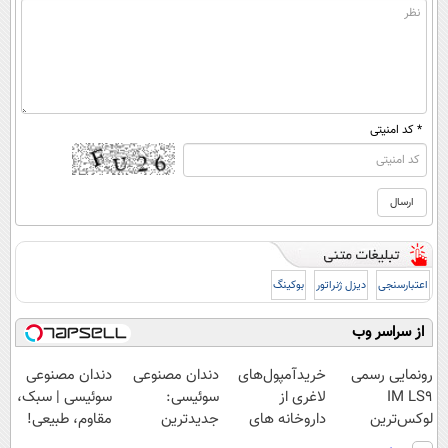
* کد امنیتی
اعتبارسنجی
دیزل ژنراتور
بوکینگ
از سراسر وب
رونمایی رسمی
خریدآمپول‌های
دندان مصنوعی
دندان مصنوعی
IM LS9
لاغری از
سوئیسی:
سوئیسی | سبک،
لوکس‌ترین
داروخانه های
جدیدترین
مقاوم، طبیعی!
EREV در ایران
اطرافت، ارسال
فناوری اروپا،
ویزیت