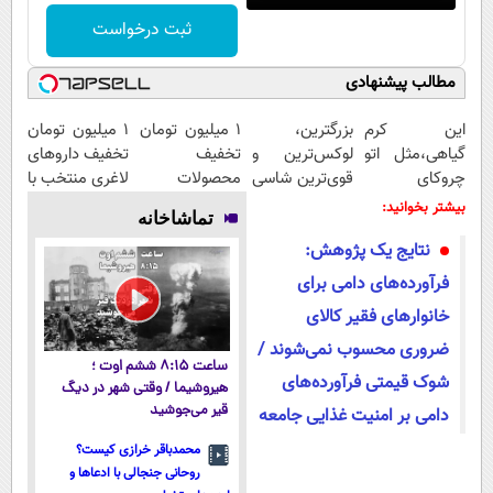
ثبت درخواست
مطالب پیشنهادی
این کرم
بزرگترین،
۱ میلیون تومان
۱ میلیون تومان
گیاهی،مثل اتو
لوکس‌ترین و
تخفیف
تخفیف داروهای
چروکای
قوی‌ترین شاسی
محصولات
لاغری منتخب با
پوستتوصاف
بلند EREV در
لاغری؛ یک قدم
ارسال از
بیشتر بخوانید:
تماشاخانه
میکنه!50%تخفیف
در ایران رونمایی
نزدیک‌تر به
داروخانه
نتایج یک پژوهش:
شد
شروع کاهش
نزدیکت
وزن
فرآورده‌های دامی برای
خانوارهای فقیر کالای
ضروری محسوب نمی‌شوند /
ساعت ۸:۱۵ ششم اوت ؛
شوک قیمتی فرآورده‌های
هیروشیما / وقتی شهر در دیگ
قیر می‌جوشید
دامی بر امنیت غذایی جامعه
محمدباقر خرازی کیست؟
روحانی جنجالی با ادعاها و