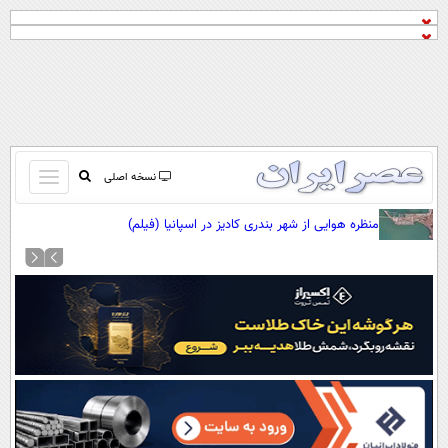
باز
نسخه اصلی
و
صفحه اول
منظره هوایی از شهر بندری کادیز در اسپانیا (فیلم)
بسته
تماس با ما
کردن
آرشیو
منو
جستجو
نظرسنجی
آب و هوا
اوقات شرعی
پیوند ها
سواد زندگی