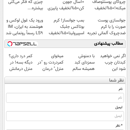
چروکای پوستتوصاف
10سال جوون
چیزی که فکر می‌کنی
میکنه!50%تخفیف
کن50%تخفیف پاییزی
بیشتره...
جوانسازی پوست
بمب جوانساز! کرم
ورود یک غول لوکس و
صورت را با کرم
بوتاکس جلبک
هوشمند به ایران، IM
ضدچروک آلمانی تجربه
اسپیرولینا50%تخفیف
LS9 رسماً رونمایی شد
کنید!
مطالب پیشنهادی
اگر نمی خواهید
با دمنوش
میخوای
کمر درد داری؟
کبدتان چرب
سمزدای کبد
کمردردت رو "در
دیگه بسه! در
شود این
همیشه سالم
منزل" درمان
منزل درمانش
نوشیدنی خوش
باش
کنی؟ (◂فیلم +
کن
نظر شما
طعم را بنوشید
◂پرسش‌نامه)
(◀پرسش‌نامه)
نام
ایمیل
* نظر