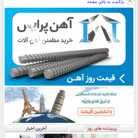
بازگشت به بالای صفحه
فوری همراه با
سبک و مقاوم |
رایگان+پرداخت
پک یخ!
پرداخت قسطی
اقساطی😍
پربیننده های روز
آخرین اخبار