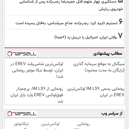
5
دستگیری چهار متهم قتل حمیدرضا رجب‌زاده پس از شناسایی
خودروی ربایش
6
تسنیم تایید کرد: رجب‌زاده، مداح سرشناس، به‌قتل رسیده است
7
وقتی ایران، اسرائیل را دریبل زد (+صدا)
مطالب پیشنهادی
سیگنال به موقع سرمایه گذاری
لوکس‌ترین شاسی‌بلند EREV در
(رایگان به مدت محدود)
ایران، توسط نیکا موتور رونمایی
شد!
رونمایی رسمی IM LS9 لوکس‌ترین
رونمایی از IM LS9، پرچم‌دار
EREV در ایران
فوق‌لوکس EREV وارد بازار ایران
شد
از سراسر وب
رونمایی
لوکس‌ترین
نیکاموتور