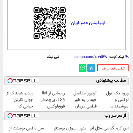
اپلیکیشن عصر ایران
لینک کوتاه:
کپی لینک
‌گزارش خطا در خبر
مطالب پیشنهادی
ورود یک غول
آرتروز مفاصل
رونمایی از IM
ویدیو هولناک از
لوکس و
خود را به طور
LS9، پرچم‌دار
جوان کارتن
هوشمند به
قطعی درمان
فوق‌لوکس
خوابی که
ایران، IM LS9
کنید!
EREV وارد بازار
میلیاردر شد.
از سراسر وب
رسماً رونمایی
◗پرسش‌نامه◖
ایران شد
آموزش رایگان
شد
این کرم گیاهی،مثل اتو
بدون سوزن پوستتو
سن واقعی پوستت از