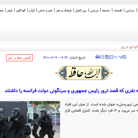
سیاسی
اقتصاد
جامعه
ورزشی
بین الملل
فرهنگ و هنر
علم و دانش
قرآن
گوناگون
فیلم
عصر 
ذاکره ای در جریان نیست/ تف
_
‍‍‍ پ
پ
تاریخ انتشار:
۰۹:۴۶ - ۱۹-۰۸-۱۴۰۱
‌گزارش خطا در خبر
 نفری که قصد ترور رئیس جمهوری و سرنگونی دولت فرانسه را داشتند
رای اقدامی تروریستی» عنوان شده است. از میان این افراد
تنها یک نفر همچنان در بازداشت موقت به سر می‌برد و ۱۲ فرد دیگر تحت کنترل قضایی قرار