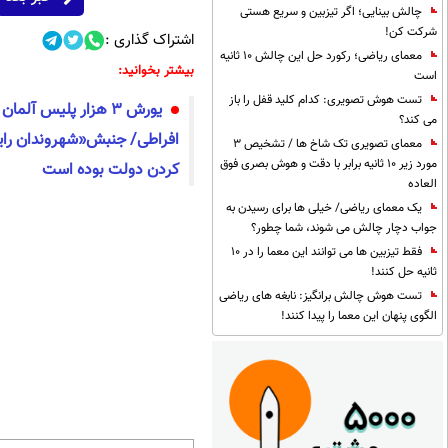
چالش بینایی؛ اگر تیزبین و سریع هستی
شرکت کن!
اشتراک گذاری :
معمای ریاضی؛ رکورد حل این چالش 10 ثانیه
بیشتر بخوانید:
است
تست هوش تصویری: کدام کلید قفل را باز
یورش 3 هزار پلیس آلم
می کند؟
افراطی/ جنبش«شهروندان را
معمای تصویری تک شاخ ها / تشخیص 3
مورد زیر 10 ثانیه برابر با دقت و هوش بصری فوق
کردن دولت بوده است
العاده
یک معمای ریاضی/ خیلی ها برای رسیدن به
جواب دچار چالش می شوند، شما چطور؟
فقط تیزبین ها می توانند این معما را در 10
ثانیه حل کنند!
تست هوش چالش برانگیز: نابغه های ریاضی
الگوی پنهان این معما را پیدا کنند!