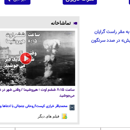
تماشاخانه
ان به مقر راست گرایان
یش» در صدد سرنگون
ساعت ۸:۱۵ ششم اوت ؛ هیروشیما / وقتی شهر در
می‌جوشید
محمدباقر خرازی کیست؟روحانی جنجالی با ادعاها و 
فیلم های دیگر