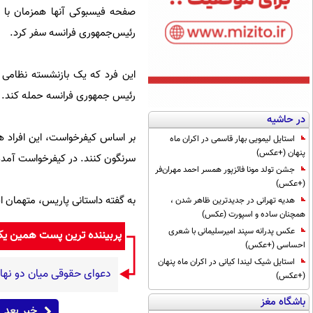
صفحه فیسبوکی آنها همزمان با 
رئیس‌جمهوری فرانسه سفر کرد.
این فرد که یک بازنشسته نظامی
رئیس جمهوری فرانسه حمله کند. 
در حاشیه
بر اساس کیفرخواست، این افراد هم
استایل لیمویی بهار قاسمی در اکران ماه
پنهان (+عکس)
سرنگون کنند. در کیفرخواست آمده 
جشن تولد مونا فائزپور همسر احمد مهران‌فر
(+عکس)
به گفته داستانی پاریس، متهمان ای
هدیه تهرانی در جدیدترین ظاهر شدن ،
همچنان ساده و اسپورت (عکس)
عکس پدرانه سپند امیرسلیمانی با شعری
پربیننده ترین پست همین ی
احساسی (+عکس)
استایل شیک لیندا کیانی در اکران ماه پنهان
دعوای حقوقی میان دو نهاد دولتی
(+عکس)
باشگاه مغز
خبر بعد