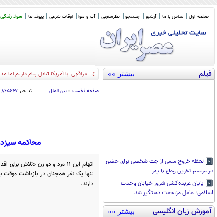
صفحه اول
تماس با ما
آرشیو
جستجو
نظرسنجی
آب و هوا
اوقات شرعی
پیوند ها
سواد زندگی
فیلم
بیشتر »»
عراقچی: با آمریکا تبادل پیام داریم اما م
صفحه نخست
»
بین الملل
کد خبر
۸۶۵۶۴۷
محاکمه سیزده
لحظه خروج مسی از جت شخصی برای حضور
اتهام این ۱۱ مرد و دو زن «تلاش ب
در مراسم آخرین وداع با پدر
دارند.
پایان عربده‌کشی شرور خیابان وحدت
اسلامی؛ عامل مزاحمت دستگیر شد
آموزش زبان انگلیسی
بیشتر »»