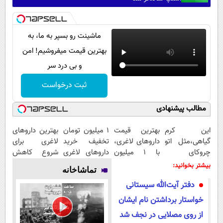
ماشینت رو بسپر به ما، به
بهترین قیمت میفروشیم! امن
و بی درد سر
ثبت درخواست
مطالب پیشنهادی
این کرم
بهترین قیمت
1 میلیون تومان
بهترین داروهای
گیاهی،مثل اتو
داروهای لاغری،
تخفیف خرید
لاغری برای
چروکای
با ۱ میلیون
داروهای لاغری
شروع کاهش
پوستتوصاف
تخفیف و ارسال
با ارسال از
وزن، ارسال از
بیشتر بخوانید:
تماشاخانه
میکنه!50%تخفیف
از داروخانه‌
داروخانه و پک
داروخانه های
دفتر آیت‌الله سیستانی
یخ!
نزدیکت!
خواستار برداشتن نام ایشان
از روی مصلایی در نجف شد