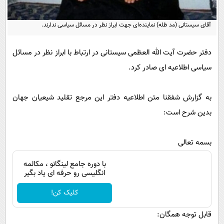
پیامک
سرگرمی
روانشناسی
فناوری
آقای سیستانی (مد ظله) نماینده‌ای جهت ابراز نظر در مسائل سیاسی ندارند.
آشپزی
گوناگون
دفتر حضرت آیت الله العظمی سیستانی در ارتباط با ابراز نظر در مسائل
دانلود
حوادث
سیاسی اطلاعیه ای صادر کرد.
محیط زیست
به گزارش شفقنا متن اطلاعیه دفتر این مرجع تقلید شیعیان جهان
سلامت
بدین شرح است:
فرهنگی
بین الملل
بسمه تعالی
اجتماعی
با دوره جامع لینگانو ، مکالمه
حیات وحش
انگلیسی رو حرفه ای یاد بگیر
سیاست خارجی
کلیک کن!
قابل توجه همگان: