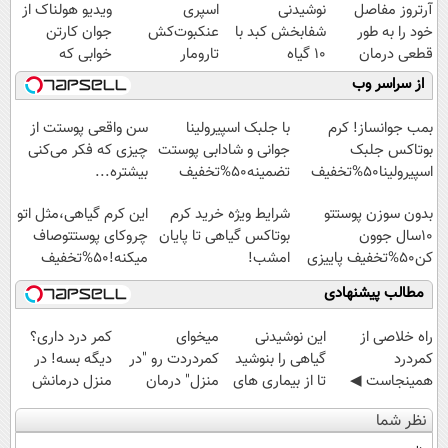
آرتروز مفاصل
نوشیدنی
اسپری
ویدیو هولناک از
خود را به طور
شفابخش کبد با
عنکبوت‌‌کش
جوان کارتن
قطعی درمان
10 گیاه
تارومار
خوابی که
کنید!
موثر(تخفیف تا
ازبین‌برنده انواع
میلیاردر شد.
از سراسر وب
◗پرسش‌نامه◖
امشب)
عنکبوت
آموزش رایگان
بمب جوانساز! کرم
با جلبک اسپیرولینا
سن واقعی پوستت از
بوتاکس جلبک
جوانی و شادابی پوستت
چیزی که فکر می‌کنی
اسپیرولینا50%تخفیف
تضمینه50%تخفیف
بیشتره...
بدون سوزن پوستتو
شرایط ویژه خرید کرم
این کرم گیاهی،مثل اتو
10سال جوون
بوتاکس گیاهی تا پایان
چروکای پوستتوصاف
کن50%تخفیف پاییزی
امشب!
میکنه!50%تخفیف
مطالب پیشنهادی
‌راه خلاصی از
این نوشیدنی
میخوای
کمر درد داری؟
کمردرد
گیاهی را بنوشید
کمردردت رو "در
دیگه بسه! در
همینجاست ◀
تا از بیماری های
منزل" درمان
منزل درمانش
فقط کافیه فرم
کبد پیشگیری
کنی؟ (◂فیلم +
کن
نظر شما
رو پر کنی!
کنید
◂پرسش‌نامه)
(◀پرسش‌نامه)