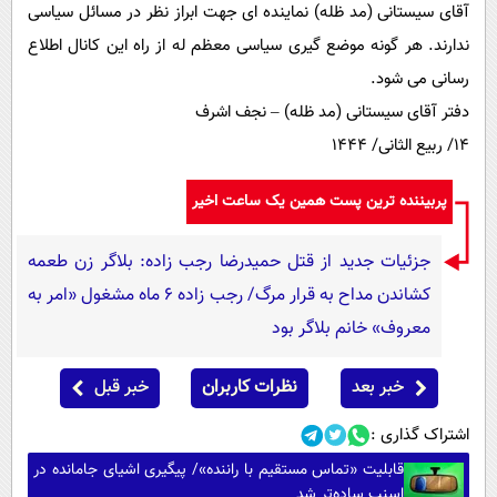
آقای سیستانی (مد ظله) نماینده ای جهت ابراز نظر در مسائل سیاسی
ندارند. هر گونه موضع گیری سیاسی معظم له از راه این کانال اطلاع
رسانی می شود.
دفتر آقای سیستانی (مد ظله) – نجف اشرف
۱۴/ ربیع الثانی/ ۱۴۴۴
پربیننده ترین پست همین یک ساعت اخیر
جزئیات جدید از قتل حمیدرضا رجب زاده: بلاگر زن طعمه
کشاندن مداح به قرار مرگ/ رجب زاده 6 ماه مشغول «امر به
معروف» خانم بلاگر بود
خبر بعد
نظرات کاربران
خبر قبل
اشتراک گذاری :
قابلیت «تماس مستقیم با راننده»/ پیگیری اشیای جامانده در
اسنپ ساده‌تر شد