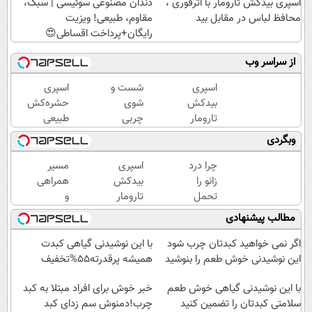
اسپری بیدکش تارومار با اثرفوری ،
دندان مصنوعی سوئیسی | سبک،
محافظ لباس در مقابل بید
مقاوم، طبیعی! ویزیت
رایگان+پرداخت اقساطی😍
از سراسر وب
اسپری
شست و
اسپری
بیدکش
شوی
حشره‌کش
تارومار
چربی
طبیعی
با
های کبد
تارومار
وبگردی
اثرفوری
با
سازگار با
،
نوشیدنی
محیط
چرا درد
اسپری
مسیر
محافظ
گیاهی(55%تخفیف)
زیست و با
زانو را
بیدکش
همراهی
لباس
محافظت
تحمل
تارومار
و
در
طبیعی
می‌کنی؟
با
گزارش
مطالب پیشنهادی
مقابل
خیلی
اثرفوری
عملکرد
بید
ساده
،
گروه
اگر نمی خواهید کبدتان چرب شود
با این نوشیدنی گیاهی کبدت
درمنزل
محافظ
اسنپ
این نوشیدنی خوش طعم را بنوشید
همیشه پرقدرته55%تخفیف
درمانش
لباس
در
کن
با این نوشیدنی گیاهی خوش طعم
در
۱۴۰۴
خبر خوش برای افراد مبتلا به کبد
سلامتی کبدتان را تضمین کنید
مقابل
چرب!دمنوش سم زدای کبد