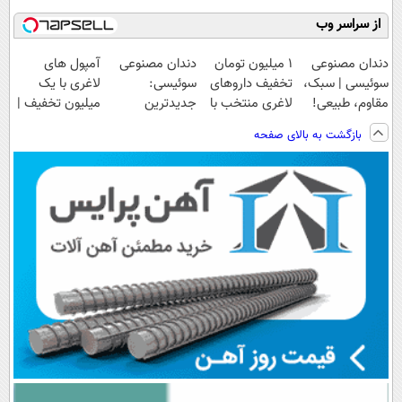
از سراسر وب
دندان مصنوعی
۱ میلیون تومان
دندان مصنوعی
آمپول های
سوئیسی | سبک،
تخفیف داروهای
سوئیسی:
لاغری با یک
مقاوم، طبیعی!
لاغری منتخب با
جدیدترین
میلیون تخفیف |
ویزیت
ارسال از
فناوری اروپا،
ارسال از
بازگشت به بالای صفحه
رایگان+پرداخت
داروخانه نزدیکت
سبک و مقاوم |
داروخانه های
اقساطی😍
پرداخت قسطی
معتبر