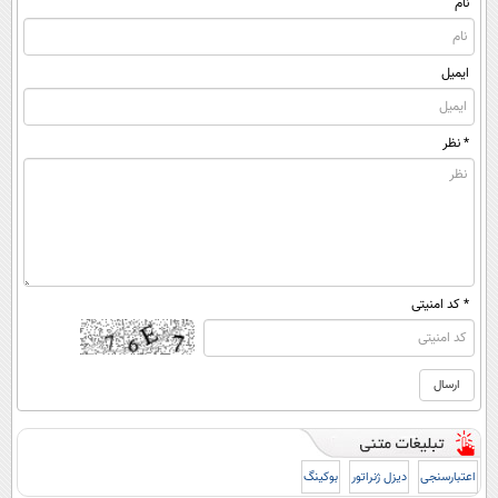
نام
ایمیل
* نظر
* کد امنیتی
اعتبارسنجی
دیزل ژنراتور
بوکینگ