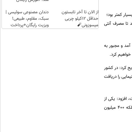
از الان تا آخر تابستون
دندان مصنوعی سوئیسی |
بسیار کمتر بود؛
حداقل 12کیلو چربی
سبک، مقاوم، طبیعی!
 تا مصرف آنتی‌
میسوزونی🧨
ویزیت رایگان+پرداخت
اقساطی😍
 آمد و مجبور به
ن خواهیم کرد.
یح کرد: در کشور
یمایی را دریافت
، افزود: یکی از
مشکلات مزمن ما مسأله قاچاق دارو بود که موجب می‌شد خدمات دارویی کشور نه فقط ۸۰ میلیون ایرانی بلکه ۴۰۰ میلیون