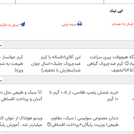
کپی لینک
ارسال به دوستان
نسخه چاپی
ارسال به تلگرام
ز جلبک، هدیه
این آقای58ساله با کرم
دیگه هیچوقت پیری سرا
رید با تخفیف
ضدچروک جلبک10سال جوان
نمیاد😉 کرم ضدچروک گیا
ویژه)
شد(سفارش با تخفیف)
👈
 مثل دندان خودت! نصب
خرید شمش پلمپ طلاسی، از ۰.۵ گرم تا
اخت اقساطی 💳 📍 تهران
۱۰ گرم
 از جوان کارتن خوابی که
دندان مصنوعی سوئیسی | سبک، مقاوم،
لیاردر شد. آموزش رایگان
طبیعی! ویزیت رایگان+پرداخت اقساطی😍