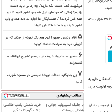
جابربن‌حیان از
می‌گویند فعلاً دست نگه دارید/ چه زمانی باید دست
‌شود.
بزنیم؟ زمانی که خودمان غرق شدیم، کشور نابود شد و
وی حجم تولید آنتی‌بیوتیک در شرکت جابربن‌حیان را قابل قبول ارزیابی و تصریح کرد: این شرکت روزانه بین ۱۵ تا ۲۵ هزار بسته
همه ضرر کردند؟ / همسایگان ما اجازه ندادند عده‌ای وارد
کشور شوند و باعث اغتشاش شوند
5
آقای رئیس جمهور! این هم یک نمونه از حذف که در
گزارش خود به صراحت انتقاد کردید
6
حضور محمدجواد ظریف در مراسم تشییع ابوالقاسم
قاسم‌زاده
7
زنِ بادیگارد محافظ نیوشا ضیغمی در مسجد شهرک
کنندگان دارو به
غرب
چه اولویت دارد،
مطالب پیشنهادی
با جلبک اسپیرولینا جوانی و
خرید شمش پلمپ طلاسی،
ز ترجیحی به ارز
شادابی پوستت
از ۰.۵ گرم تا ۱۰ گرم