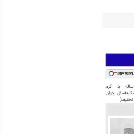
این آقای58ساله با کرم
ضدچروک جلبک10سال جوان
تخفیف)