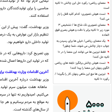
نیمایی لازم بود که از تولیدکنن
معمای ریاضی؛ رکورد حل این چالش 10 ثانیه
مناسبی را برای تولیدکنندگان دارو 
است
تست هوش تصویری: کدام کلید قفل را باز
استفاده کنند.
می کند؟
معمای تصویری تک شاخ ها / تشخیص 3
مورد زیر 10 ثانیه برابر با دقت و هوش بصری فوق
تنظیم بازار این عوارض به یک در
العاده
یک معمای ریاضی/ خیلی ها برای رسیدن به
تولید داخلی دارو خواهیم بود.
جواب دچار چالش می شوند، شما چطور؟
فقط تیزبین ها می توانند این معما را در 10
وی تصریح کرد: داروهایی که در شر
ثانیه حل کنند!
که در تولید این داروها اعمال شد
تست هوش چالش برانگیز: نابغه های ریاضی
الگوی پنهان این معما را پیدا کنند!
آخرین اقدامات وزارت بهداشت برا
تیزبین ها مچ این ماهی پنهان کار را بگیرند! /
وزیر بهداشت درباره آخرین اقدام
رکورد 10 ثانیه
می‌کنیم. امیدواریم نه تنها در سرم،
به موقع به مردم برسانیم و هر جا 
از سال‌های گذشته است.