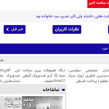
ک ساعت اخیر
 هایی داشتند ولی اکبر عبدی، مرد خانواده بود
نظرات کاربران
خبر قبل
 خورد
ندان مصنوعی سوئیسی:
دیگه هیچوقت پیری سراغت
دیدترین فناوری اروپا، سبک
نمیاد😉 کرم ضدچروک گیاهی
مقاوم | پرداخت قسطی
👈🏻45%تخفیف
شد(سفارش با 
تماشاخانه