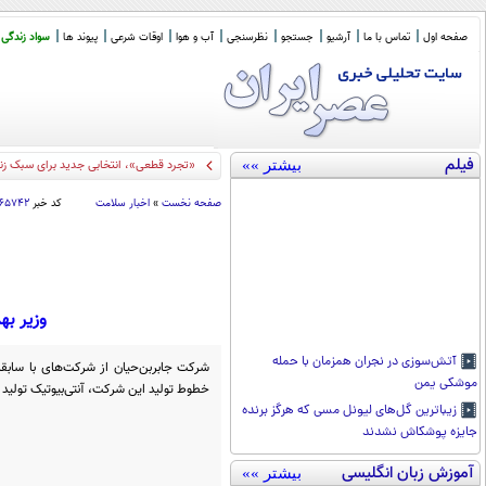
صفحه اول
تماس با ما
آرشیو
جستجو
نظرسنجی
آب و هوا
اوقات شرعی
پیوند ها
سواد زندگی
فیلم
بیشتر »»
«تجرد قطعی»، انتخابی جدید برای سبک زن
صفحه نخست
»
اخبار سلامت
کد خبر
۶۵۷۴۲
وزیر به
آتش‌سوزی در نجران همزمان با حمله
شرکت جابربن‌حیان از شرکت‌های با سابقه 
موشکی یمن
خطوط تولید این شرکت، آنتی‌بیوتیک تولید 
زیباترین گل‌های لیونل مسی که هرگز برنده
جایزه پوشکاش نشدند
آموزش زبان انگلیسی
بیشتر »»