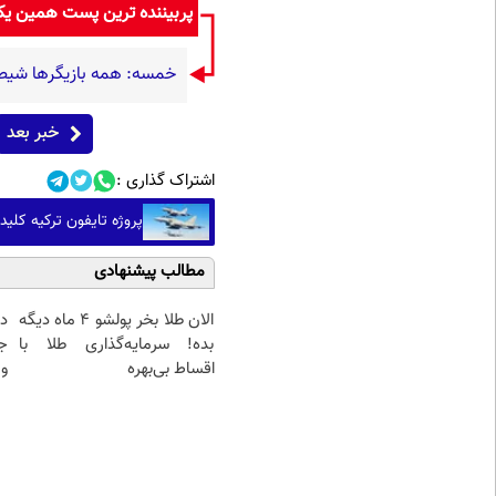
پربیننده ترین پست همین ی
خمسه: همه بازیگرها شیطنت
خبر بعد
اشتراک گذاری :
پروژه تایفون ترکیه کلید
مطالب پیشنهادی
الان طلا بخر پولشو 4 ماه دیگه
د
بده! سرمایه‌گذاری طلا با
ج
اقساط بی‌بهره
و 