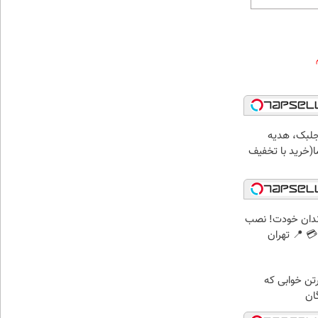
جلبک، هدیه
(خرید با تخفیف
ندان خودت! نصب
 📍 تهران
رتن خوابی که
ان