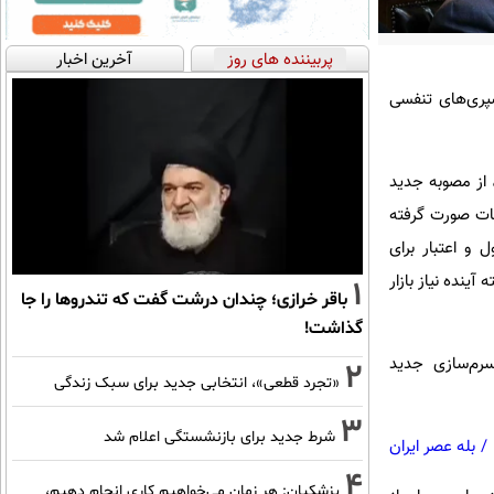
پربیننده های روز
آخرین اخبار
سپری‌های تنفسی
 از مصوبه جدید
مات صورت گرفته
د شورای پول و اعتبار برای
آینده نیاز بازار
1
باقر خرازی؛ چندان درشت گفت که تندروها را جا
گذاشت!
 سرم‌سازی جدید
2
«تجرد قطعی»، انتخابی جدید برای سبک زندگی
3
شرط جدید برای بازنشستگی اعلام شد
/
بله عصر ایران
4
پزشکیان: هر زمان می‌خواهیم کاری انجام دهیم،