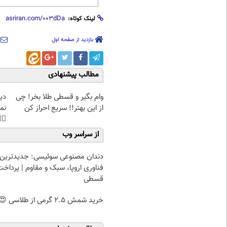
لینک کوتاه:
بازدید از صفحه اول
مطالب پیشنهادی
غت
وام بگیر و قسطی طلا بخر! چی
هی
از این بهتر!! سریع احراز کن
45%تخفیف
از سراسر وب
دندان مصنوعی سوئیسی: جدیدترین
فناوری اروپا، سبک و مقاوم | پرداخت
قسطی
خرید شمش 2.5 گرمی از طلاسی 😍