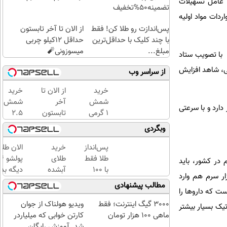
ی عامل تسهیلات
تضمینه50%تخفیف
ردات مواد اولیه
پس‌اندازت رو طلا کن! فقط
از الان تا آخر تابستون
با چند کلیک با حداقل‌ترین
حداقل 12کیلو چربی
مبلغ...
میسوزونی🧨
بلغ بالایی بود و با تصویب ستاد
ی، شاهد افزایش
از سراسر وب
خرید
از الان تا
خرید
شمش
آخر
شمش
ارد و با سرعتی
1 گرمی
تابستون
2.5
از
حداقل
گرمی
وبگردی
طلاسی
12کیلو
از
چربی
طلاسی
پس‌انداز
خرید
الان طلا
میسوزونی
😍
طلا فقط
طلای
 در کشور، باید
🧨
با ۱۰۰
آبشده
دیگه بده
سرم تولید کنیم اما به دلیل نیازی که در کشور وجود دارد، علاوه بر آن ماهانه ۶۰۰ هزار سرم هم وارد
هزارتومان
حتی با
سرمایه‌گ
مطالب پیشنهادی
است که داروها را
(امن و
۱۰۰هزارتومان
طلا با ا
راحت)
بی‌بهره
3000 گیگ اینترنت؛ فقط
ویدیو هولناک از جوان
تیک بسیار بیشتر
ماهی 100 هزار تومان
کارتن خوابی که میلیاردر
شد. آموزش رایگان