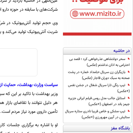
عین‌اللهی در حاشیه بازدید از شر
شرکت‌های با سابقه در حوزه دارو ا
شربت‌ آنتی‌بیوتیک تولید می‌کند و
در حاشیه
سحر دولتشاهی عذرخواهی کرد ؛ قصد بی
احترامی به اذان نداشتم (عکس)
بازیگران زن سریال «بامداد خمار» در پشت
صحنه به سبک دوران قاجار (عکس)
سیاست وزارت بهداشت، حمایت از 
تیپ رنگی تارا سریال شغال در جشن نفس
(+عکس)
وزیر بهداشت با تاکید بر این که س
استایل جالب مدل روس فیلم ایرانی جزیره
هر دلیل نتوانند با تقاضای بازار ه
جیمز باند در اصفهان (+عکس)
تأمین داروی مورد نیاز مردم است.
تیپ مشکی و خاص فریبا نادری ستاره سریال
ستایش در آیین مهرورزی (+عکس)
او با اشاره به برگزاری جلسات کار
باشگاه مغز