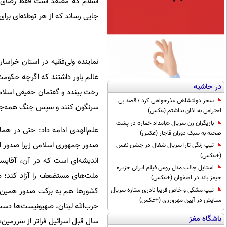
اسلام که معتقد است فقط رضای ال
جایی رساند که از هر توطئه‌ای برای 
عالم باور داشتند که اگرچه حکومت
در حاشیه
رخت ببندد و گفتمان حقیقی اسلام 
سحر دولتشاهی عذرخواهی کرد ؛ قصد بی
سرنگون کنند و سپس جنگ همه‌جانبه
احترامی به اذان نداشتم (عکس)
بازیگران زن سریال «بامداد خمار» در پشت
علم‌الهدی ادامه داد: حتی در همان
صحنه به سبک دوران قاجار (عکس)
صدور جمهوری اسلامی زیرا صدور 
تیپ رنگی تارا سریال شغال در جشن نفس
(+عکس)
استایل جالب مدل روس فیلم ایرانی جزیره
ملت‌های مستضعف را آزاد کند؛ هم
جیمز باند در اصفهان (+عکس)
کشورها هم به برکت صدور همین ا
تیپ مشکی و خاص فریبا نادری ستاره سریال
ستایش در آیین مهرورزی (+عکس)
باشگاه مغز
سال قبل اسرائیل فراتر از سرزمین