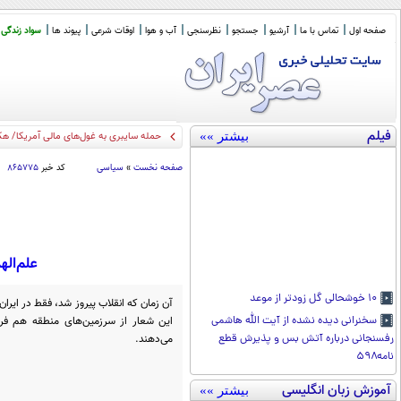
صفحه اول
تماس با ما
آرشیو
جستجو
نظرسنجی
آب و هوا
اوقات شرعی
پیوند ها
سواد زندگی
فیلم
بیشتر »»
بهترین هدیه
_
صفحه نخست
»
سیاسی
کد خبر
۸۶۵۷۷۵
علم‌اله
۱۰ خوشحالی گل زودتر از موعد
آن زمان که انقلاب پیروز شد، فقط در ایران 
این شعار از سرزمین‌های منطقه هم فرا
سخنرانی دیده نشده از آیت الله هاشمی
می‌دهند.
رفسنجانی درباره آتش بس و پذیرش قطع
نامه۵۹۸
آموزش زبان انگلیسی
بیشتر »»