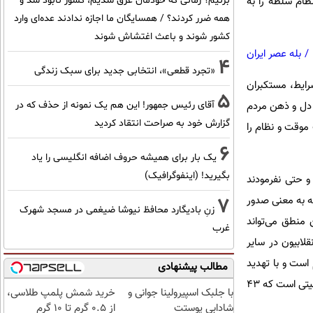
ام سلطه را به‌
بزنیم؟ زمانی که خودمان غرق شدیم، کشور نابود شد و
همه ضرر کردند؟ / همسایگان ما اجازه ندادند عده‌ای وارد
کشور شوند و باعث اغتشاش شوند
/
بله عصر ایران
4
«تجرد قطعی»، انتخابی جدید برای سبک زندگی
شان کرد: در این شرایط، مستکبران
5
ز دل و ذهن مردم
آقای رئیس جمهور! این هم یک نمونه از حذف که در
گزارش خود به صراحت انتقاد کردید
موقت و نظام را
6
یک بار برای همیشه حروف اضافه انگلیسی را یاد
بگیرید! (اینفوگرافیک)
 و حتی نفرمودند
ه به معنی صدور
7
زنِ بادیگارد محافظ نیوشا ضیغمی در مسجد شهرک
ند و این منطق می‌تواند
غرب
لابیون در سایر
است و با تهدید
مطالب پیشنهادی
حزب‌الله لبنان، صهیونیست‌ها دست از استخراج نفت از دریا برمی‌دارند و بر خود می‌لرزند، این شرایط متعاقب وضعیتی است که ۴۳
با جلبک اسپیرولینا جوانی و
خرید شمش پلمپ طلاسی،
شادابی پوستت
از ۰.۵ گرم تا ۱۰ گرم