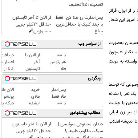
تضمینه50%تخفیف
 از ایران فراتر
پس‌اندازت رو طلا کن! فقط
از الان تا آخر تابستون
 امروز این شعار
با چند کلیک با حداقل‌ترین
حداقل 12کیلو چربی
مبلغ...
میسوزونی🧨
همزمان به‌صورت
از سراسر وب
انه‌های اصلی جریان استکبار همچون
با ۱۰۰
از الان تا
دریافت
 وابسته به دولت
هزارتومن
آخر
اعتبار خ
طلا
تابستون
کالا از
بخرید،
حداقل
طلاسی(ب
وبگردی
اون هم
12کیلو
ضامن، ب
موضوعی که توسط
قسطی
چربی
بهره)
پس‌انداز
خرید
الان طلا
ک نفر را نشانه
میسوزونی
طلا فقط
طلای
🧨
ضددین با جنایت
با ۱۰۰
آبشده
دیگه بده
هزارتومان
حتی با
سرمایه‌گ
ز سر زن ایرانی
مطالب پیشنهادی
(امن و
۱۰۰هزارتومان
طلا با ا
ا اندیشه انقلاب
راحت)
بی‌بهره
دندان مصنوعی سوئیسی |
از الان تا آخر تابستون
سبک، مقاوم، طبیعی!
حداقل 12کیلو چربی
ویزیت رایگان+پرداخت
میسوزونی🧨