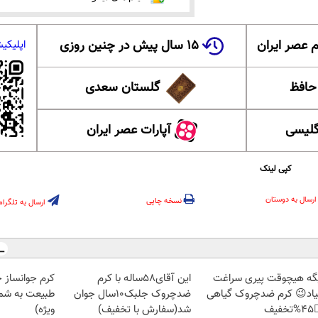
۱۵ سال پیش در چنین روزی
عضویت در ا
 ایران
گلستان سعدی
این ل
آپارات عصر ایران
آموزش
کپی لینک
ارسال به دوستان
نسخه چاپی
ارسال به تلگرام
ز جلبک، هدیه
این آقای58ساله با کرم
دیگه هیچوقت پیری سرا
رید با تخفیف
ضدچروک جلبک10سال جوان
نمیاد😉 کرم ضدچروک گیا
ویژه)
شد(سفارش با تخفیف)
👈