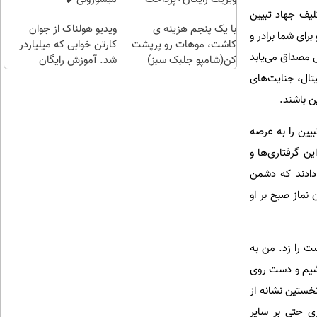
یف جهاد تبیین
اقساطی😍
با یک پنجم هزینه ی
ویدیو هولناک از جوان
رای شما برادر و
کاشت، موهات رو پرپشت
کارتن خوابی که میلیاردر
 مصداق می‌یابد
کن(شامپو جلبک سبز)
شد. آموزش رایگان
تال، جنایت‌های
ن باشند.
بیین را به عرصه
ن گرفتاری‌ها و
دادند که دشمن
از صبح بر او
ست را زد. من به
اشیم و دست روی
خستین نشانه از
ی حتی بر سایر