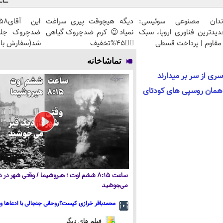
ندان مصنوعی سوئیسی:
دیگه هیچوقت پیری سراغت
دیدترین فناوری اروپا، سبک
نمیاد😉 کرم ضدچروک گیاهی
مقاوم | پرداخت قسطی
👈🏻45%تخفیف
شد(سفارش با 
تماشاخانه
سری از سر بر میدارند
م همان روسپی های کودتای
ساعت ۸:۱۵ ششم اوت ؛ هیروشیما / وقتی شهر در
می‌جوشید
محمدباقر خرازی کیست؟روحانی جنجالی با ادعاها و 
فیلم های دیگر