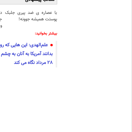
با عصاره ی ضد پیری جلبک
د
پوستت همیشه جوونه!
ج
و 
بیشتر بخوانید:
علم‌الهدی: این هایی که رو
بدانند آمریکا به آنان به چش
28 مرداد نگاه می کند