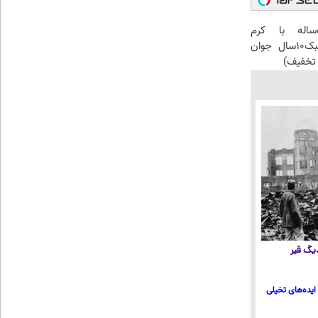
این آقای58ساله با کرم
ضدچروک جلبک10سال جوان
تخفیف)
 دیگ قیر
ایده‌های تخیلی