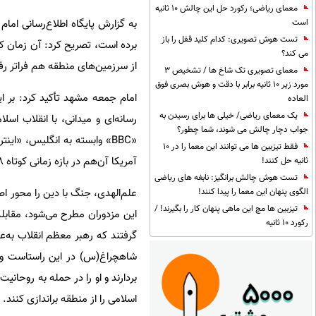
معمای ریاضی؛ رکورد حل این چالش 10 ثانیه
به گزارش پایگاه اطلاع‌رسانی امام
است
تست هوش تصویری: کدام کلید قفل را باز
برده است، تصریح کرد: آن زمان ‌که
می کند؟
از سرزمین‌های منطقه هم فراتر رف
معمای تصویری تک شاخ ها / تشخیص 3
مورد زیر 10 ثانیه برابر با دقت و هوش بصری فوق
امام جمعه مشهد تأکید کرد: بر ای
العاده
یک معمای ریاضی/ خیلی ها برای رسیدن به
جواب دچار چالش می شوند، شما چطور؟
«BBC» وابسته به انگلیس، «ا
فقط تیزبین ها می توانند این معما را در 10
آمریکا آن‌هم در بازه زمانی کوتاه ۲۸ شهریور تا ۹ آبان، تنها یک مصداق از این جنگ ترکیبی است.
ثانیه حل کنند!
تست هوش چالش برانگیز: نابغه های ریاضی
علم‌الهدی، جنگ با دین را محور ا
الگوی پنهان این معما را پیدا کنند!
تیزبین ها مچ این ماهی پنهان کار را بگیرند! /
این مزدوران مطرح می‌شود، مقابله
رکورد 10 ثانیه
گرفتند که رهبر معظم انقلاب به‌ع
شاهچراغ(س) در این راستاست و به
بردارند و او را در حمله به روحانی
اسلامی را از منطقه براندازی کنند.