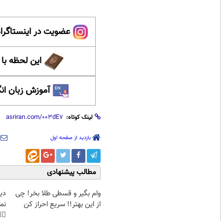
ینستاگرام عصر ایران
حظه با حافظ
 زبان انگلیسی
لینک کوتاه:
بازدید از صفحه اول
مطالب پیشنهادی
غت
وام بگیر و قسطی طلا بخر! چی
هی
از این بهتر!! سریع احراز کن
45%تخفیف