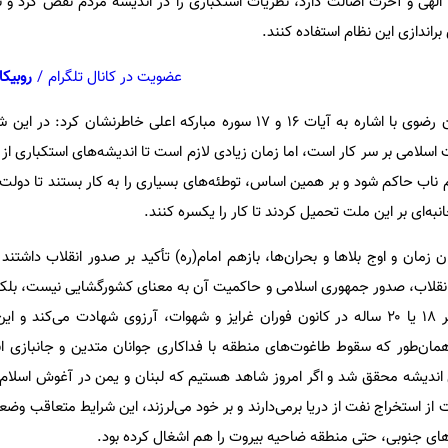
هی و آخرت اصالت دارد، نظریات استکباری را در اندیشه مردم نقض کرد و نظ
براندازی این نظام استفاده کنند.
عضویت در کانال تلگرام
/
روبیکا
نماینده ولی‌فقیه در استان خراسان رضوی با اشاره به آیات ۱۶ و ۱۷ سوره مبارکه اعلی خاطرن
 اسلامی بر سر کار است، اما زمان زیادی لازم است تا اندیشه‌های استکباری ا
ناب حاکم شود و بر همین اساس، توطئه‌های بسیاری را به کار بستند تا دولت 
‌ای بر این ملت تحمیل کردند تا کار را یکسره کنند.
 زمان و اوج بلاها و بحران‌ها، بازهم امام(ره) تأکید بر صدور انقلاب داشتند
انقلاب، صدور جمهوری اسلامی و حاکمیت آن به معنای کشورگشایی نیست، بلک
اندیشه‌ای است که در آن، آقاپسر ۱۸ یا ۲۰ ساله در کانون فوران غرایز و شهوات، آرزوی شهادت می‌ک
ان‌طور که سقوط طاغوت‌های منطقه با فداکاری جوانان متدین و جانبازی انق
ندیشه محقق شد و اگر امروز شاهد هستیم که لبنان و یمن در آغوش اسلام 
‌های جنوبی، حتی منطقه ضاحیه بیروت را هم اشغال کرده بود.