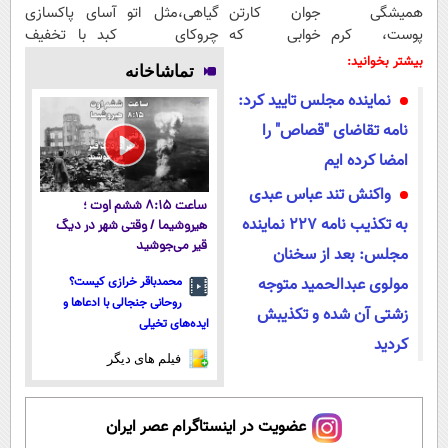
همیشگی
جوان کارتن
گیاهی،مثل اتو
آسای پاکسازی
پوست، کرم
خوابی که
چروکای
کبد با تخفیف
جوانساز جلبک
میلیاردر شد.
پوستتوصاف
ویژه
بیشتر بخوانید:
تماشاخانه
با 45%تخفیف
آموزش رایگان
میکنه!50%تخفیف
نماینده مجلس تایید کرد:
نامه تقاضای "قصاص" را
امضا کرده ایم
واکنش تند عباس عبدی
ساعت ۸:۱۵ ششم اوت ؛
به تکذیب نامه ۲۲۷ نماینده
هیروشیما / وقتی شهر در دیگ
قیر می‌جوشید
مجلس: بعد از سخنان
مولوی عبدالحمید متوجه
محمدباقر خرازی کیست؟
روحانی جنجالی با ادعاها و
زشتی آن شده و تکذیبش
ایده‌های تخیلی
کردید
فیلم های دیگر
عضویت در اینستاگرام عصر ایران