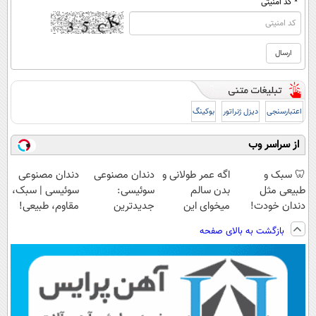
* کد امنیتی
اعتبارسنجی
دیزل ژنراتور
بوکینگ
از سراسر وب
🦷 سبک و
اگه عمر طولانی و
دندان مصنوعی
دندان مصنوعی
طبیعی مثل
بدن سالم
سوئیسی:
سوئیسی | سبک،
دندان خودت!
میخوای این
جدیدترین
مقاوم، طبیعی!
نصب آسان و
نوشیدنی رو با
فناوری اروپا،
ویزیت
بازگشت به بالای صفحه
پرداخت اقساطی
تخفیف بخر
سبک و مقاوم |
رایگان+پرداخت
💳 📍 تهران
پرداخت قسطی
اقساطی😍