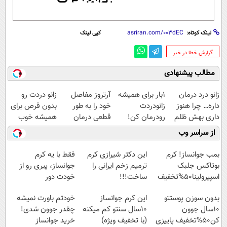
لینک کوتاه:
کپی لینک
‌گزارش خطا در خبر
مطالب پیشنهادی
زانو درد درمان
1بار برای همیشه
آرتروز مفاصل
زانو دردت رو
داره… چرا هنوز
زانودردت
خود را به طور
بدون قرص برای
داری بهش ظلم
رودرمان کن!
قطعی درمان
همیشه خوب
می‌کنی؟
(تکنولوژی آلمان)
کنید!
کن! (قدم اول،
از سراسر وب
◂پرسشنامه▸
◗پرسش‌نامه◖
پرسش‌نامه)
بمب جوانساز! کرم
این دکتر شیرازی کرم
فقط با یه کرم
بوتاکس جلبک
ترمیم زخم ایرانی را
جوانساز، پیری رو از
اسپیرولینا50%تخفیف
ساخت!!!
خودت دور
کن(تخفیف50%)
بدون سوزن پوستتو
این کرم جوانساز
خودتم باورت نمیشه
10سال جوون
10سال سنتو کم میکنه
چقدر جوون شدی!
کن50%تخفیف پاییزی
(با تخفیف ویژه)
خرید جوانساز