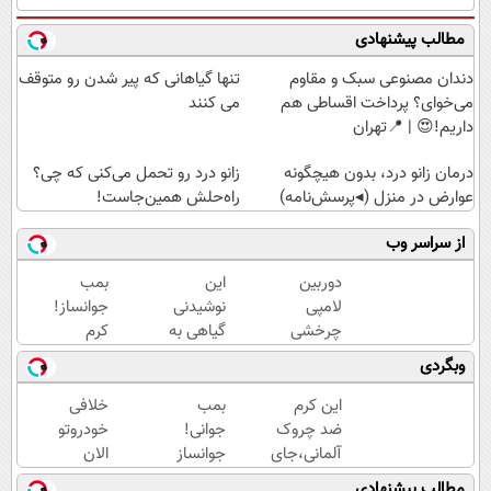
مطالب پیشنهادی
دندان مصنوعی سبک و مقاوم
تنها گیاهانی که پیر شدن رو متوقف
می‌خوای؟ پرداخت اقساطی هم
می کنند
داریم!😍 | 📍تهران
درمان زانو درد، بدون هیچگونه
زانو درد رو تحمل می‌کنی که چی؟
عوارض در منزل (◂پرسش‌نامه)
راه‌حلش همین‌جاست!
از سراسر وب
دوربین
این
بمب
لامپی
نوشیدنی
جوانساز!
چرخشی
گیاهی به
کرم
360
علت
بوتاکس
وبگردی
درجه
استقبال بی
جلبک
فقط
شمار مردم
اسپیرولینا50%تخفیف
این کرم
بمب
خلافی
امروز
کمیاب
ضد چروک
جوانی!
خودروتو
حراج
شد(سفارش
آلمانی،جای
جوانساز
الان
شد🔥
فوری)
بوتاکس رو
جلبک
ببین، با
مطالب پیشنهادی