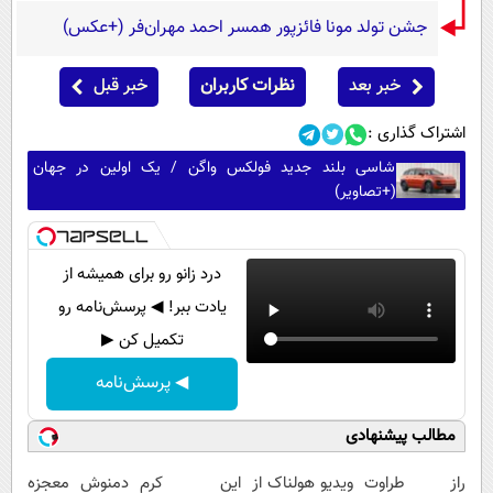
جشن تولد مونا فائزپور همسر احمد مهران‌فر (+عکس)
خبر بعد
نظرات کاربران
خبر قبل
اشتراک گذاری :
شاسی بلند جدید فولکس واگن / یک اولین در جهان
(+تصاویر)
درد زانو رو برای همیشه از
یادت ببر! ◀ پرسش‌نامه رو
تکمیل کن ▶
◀ پرسش‌نامه
مطالب پیشنهادی
راز طراوت
ویدیو هولناک از
این کرم
دمنوش معجزه