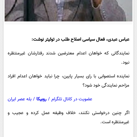
پیامک
سرگرمی
روانشناسی
فناوری
آشپزی
گوناگون
دانلود
حوادث
عباس عبدی، فعال سیاسی اصلاح طلب در توئیتر نوشت:
محیط زیست
نمایندگانی که خواهان اعدام معترضین شدند رفتارشان غیرمنتظره
سلامت
نبود.
فرهنگی
نماینده استصوابی با رای بسیار پایین، چرا نباید خواهان اعدام افراد
بین الملل
مزاحم نمایندگی خود شود؟
اجتماعی
عضویت در کانال تلگرام
/
روبیکا
/
بله عصر ایران
حیات وحش
اگر چنین درخواستی نکنند، خلاف وظیفه عمل کرده و عجیب و
سیاست خارجی
غیرمنتظره است.