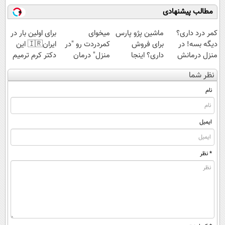
اسپیرولینا با تخفیف
مطالب پیشنهادی
ویژه
کمر درد داری؟
ماشین پژو پارس
میخوای
برای اولین بار در
دیگه بسه! در
برای فروش
کمردردت رو "در
ایران🇮🇷 این
منزل درمانش
داری؟ اینجا
منزل" درمان
دکتر کرم ترمیم
کن
سریع بفروشش
کنی؟ (◂فیلم +
کننده 23 روزه
نظر شما
(◀پرسش‌نامه)
◂پرسش‌نامه)
ساخت!
نام
ایمیل
* نظر