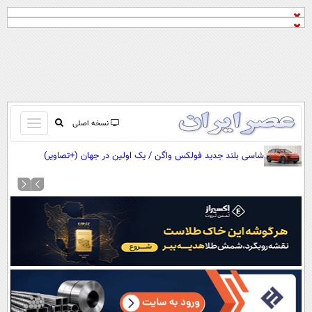
باز
نسخه اصلی
و
صفحه اول
شاسی بلند جدید فولکس واگن / یک اولین در جهان (+تصاویر)
بسته
تماس با ما
کردن
آرشیو
منو
جستجو
نظرسنجی
آب و هوا
اوقات شرعی
پیوند ها
سواد زندگی