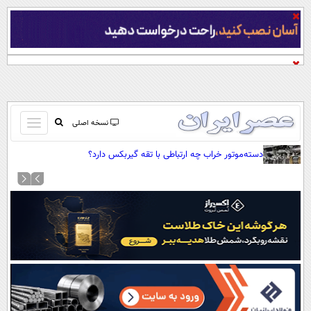
باز
نسخه اصلی
و
صفحه اول
دسته‌موتور خراب چه ارتباطی با تقه گیربکس دارد؟
بسته
تماس با ما
کردن
آرشیو
منو
جستجو
نظرسنجی
آب و هوا
اوقات شرعی
پیوند ها
سواد زندگی