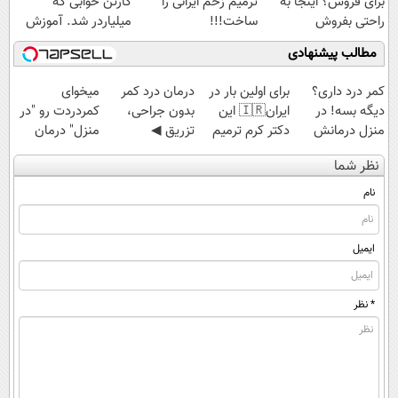
برای فروش؟ اینجا به
ترمیم زخم ایرانی را
کارتن خوابی که
راحتی بفروش
ساخت!!!
میلیاردر شد. آموزش
رایگان
مطالب پیشنهادی
کمر درد داری؟
برای اولین بار در
درمان درد کمر
میخوای
دیگه بسه! در
ایران🇮🇷 این
بدون جراحی،
کمردردت رو "در
منزل درمانش
دکتر کرم ترمیم
تزریق ◀
منزل" درمان
کن
کننده 23 روزه
پرسش‌نامه رو پر
کنی؟ (◂فیلم +
نظر شما
(◀پرسش‌نامه)
ساخت!
کن ▶
◂پرسش‌نامه)
نام
ایمیل
* نظر