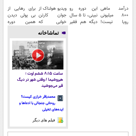
درآمد ماهی
این دوره رو
ویدیو هولناک از
برای رهایی از
800 میلیونی
نبینی، تا 5 سال
جوان کارتن
بی پولی دیدن
رویا نیست!
دیگه هم فقیر
خوابی که
همین دوره
امتحانش
می‌مونی! همین
میلیاردر شد.
رایگان کافیه!
تماشاخانه
مجانیه😉
الان ثبت نام
آموزش رایگان
(شمارتو وارد
کن
کن)
ساعت ۸:۱۵ ششم اوت ؛
هیروشیما / وقتی شهر در دیگ
قیر می‌جوشید
محمدباقر خرازی کیست؟
روحانی جنجالی با ادعاها و
ایده‌های تخیلی
فیلم های دیگر