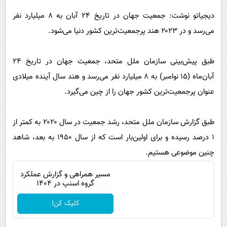
پیامک
سرگرمی
دیجیاتو نوشت: جمعیت جهان در تاریخ ۲۴ آبان به ۸ میلیارد نفر
روانشناسی
فناوری
می‌رسد و در ۲۰۲۳ هند پرجمعیت‌ترین کشور دنیا می‌شود.
آشپزی
گوناگون
دانلود
طبق پیش‌بینی سازمان ملل متحد، جمعیت جهان در تاریخ ۲۴
حوادث
آبان‌ماه (۱۵ نوامبر) به ۸ میلیارد نفر می‌رسد و هند سال آینده میلادی
محیط زیست
عنوان پرجمعیت‌ترین کشور جهان را از چین می‌گیرد.
سلامت
فرهنگی
طبق گزارش سازمان ملل متحد، رشد جمعیت در سال ۲۰۲۰ به کمتر از
بین الملل
۱ درصد رسیده و برای اولین‌بار است که از سال ۱۹۵۰ به بعد، شاهد
چنین موضوعی هستیم.
اجتماعی
مسیر همراهی و گزارش عملکرد
حیات وحش
گروه اسنپ در ۱۴۰۴
سیاست خارجی
کلیک کن!