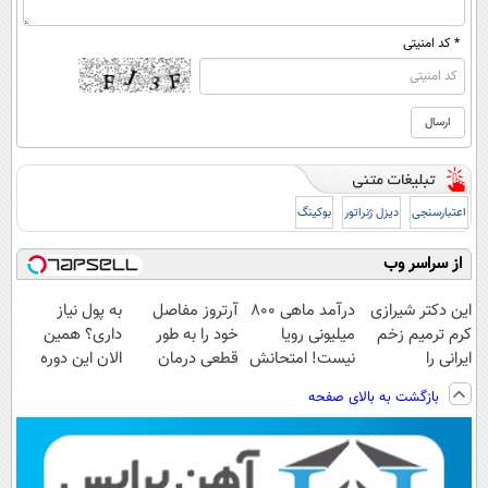
* کد امنیتی
اعتبارسنجی
دیزل ژنراتور
بوکینگ
از سراسر وب
این دکتر شیرازی
درآمد ماهی 800
آرتروز مفاصل
به پول نیاز
کرم ترمیم زخم
میلیونی رویا
خود را به طور
داری؟ همین
ایرانی را
نیست! امتحانش
قطعی درمان
الان این دوره
ساخت!!!
مجانیه😉
کنید!
رایگان رو شرکت
بازگشت به بالای صفحه
◗پرسش‌نامه◖
کن تا دیر نشده!