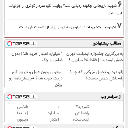
6
شهید لاریجانی چگونه ردیابی شد؟ روایت تازه سردار کوثری از جزئیات
این ماجرا
7
اکونومیست: پرداخت عوارض به ایران بهتر از ادامه تنش است
مطالب پیشنهادی
به بزرگترین جشنواره ایمپلنت تهران
۱ میلیارد اعتبار خرید طلا | بدون
خوش اومدید! | فقط ۲۵ میلیون !
ضامن و چک
زانو درد رو تحمل می‌کنی که چی؟
میخوای بدون عمل و تزریق کمر
راه‌حلش همین‌جاست!
دردت خوب شه؟ ◂پرسش‌نامه رو
پرکن
از سراسر وب
کمردرد؟
۱
طلاسی
راه‌حلش
میلیارد
| تا 100
اینجاست،
اعتبار
میلیون
نه توی
خرید
وام