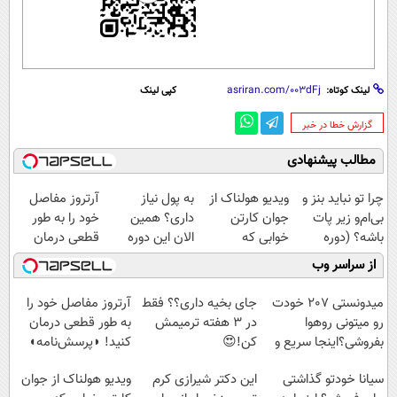
لینک کوتاه:
کپی لینک
‌گزارش خطا در خبر
مطالب پیشنهادی
چرا تو نباید بنز و
ویدیو هولناک از
به پول نیاز
آرتروز مفاصل
بی‌ام‌و زیر پات
جوان کارتن
داری؟ همین
خود را به طور
باشه؟ (دوره
خوابی که
الان این دوره
قطعی درمان
رایگان درآمد
میلیاردر شد.
رایگان رو شرکت
کنید!
از سراسر وب
میلیاردی)
آموزش رایگان
کن تا دیر نشده!
◗پرسش‌نامه◖
میدونستی 207 خودت
جای بخیه داری؟؟ فقط
آرتروز مفاصل خود را
رو میتونی روهوا
در 3 هفته ترمیمش
به طور قطعی درمان
بفروشی؟اینجا سریع و
کن!😍
کنید! ◗پرسش‌نامه◖
راحت بفروش
سیانا خودتو گذاشتی
این دکتر شیرازی کرم
ویدیو هولناک از جوان