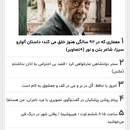
1
معماری که در 92 سالگی هنوز خلق می کند؛ داستان آلوارو
سیزا، شاعر بتن و نور (+تصاویر)
2
سحر دولتشاهی عذرخواهی کرد ؛ قصد بی احترامی به اذان نداشتم
(عکس)
3
امروز با حافظ: گُل در بَر و مِی در کَف و معشوق به کام است
4
پیام روشن پزشکیان در گفت‌و‌گوی تصویری با مرد نامرئی: من هستم!
5
ساعت ۸:۱۵ ششم اوت ؛ هیروشیما / وقتی شهر در دیگ قیر
می‌جوشید