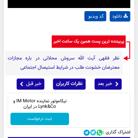
دانلود
کد ویدیو
پربیننده ترین پست همین یک ساعت اخیر
نظر فقهی آیت الله سروش محلاتی در باره مجازات
معترضان خشونت طلب در شرایط استیصال اجتماعی
خبر بعد
نظرات کاربران
خبر قبل
نیکاموتور نماینده IM Motor و
Lynk&Co در ایران
ثبت درخواست
اشتراک گذاری :