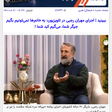
سیاسی
اقتصاد
صفحه نخست
»
فرهنگی/هنری
کد
۸۶۵۹۳۱
انتشار:
۱۷:۳۶ - ۲۱-۰۸-۱۴۰۱
جامعه
اقتصادی
ببینید | اجرای مهران رجبی در تلویزیون: به خانم‌ها نمی‌تونیم بگیم
جیگر شما، می‌گیم کبد شما !
ورزشی
اجتماعی
خودرو
بین الملل
حوادث
فرهنگ و هنر
سیاست خارجی
سلامت
علم و دانش
یک برش دانایی
قرآن
فناوری و It
محیط زیست
گوناگون
علمی
سفر و تفریح
فیلم
سرگرمی
اخبار کریپتو
عصر ایران 2
اقتصاد
باشگاه مغز
آموزش زبان
خواندنی ها و دیدنی ها
ورزش
مجله تصویری سلاح
داستان کوتاه
سیاست
مهران رجبی، بازیگر ۶۰ ساله کشورمان اجرای برنامه «پیرانه سر» شبکه سلامت را نیز بر
عهده گرفته است.