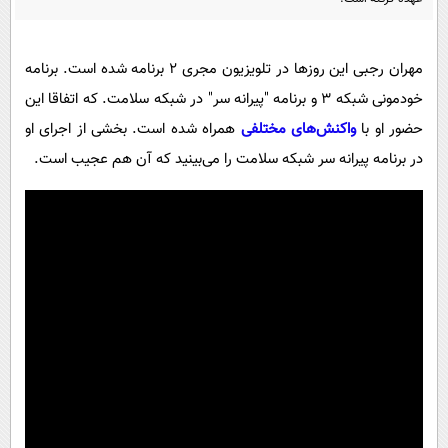
پیامک
سرگرمی
روانشناسی
فناوری
مهران رجبی این روزها در تلویزیون مجری 2 برنامه شده است. برنامه
آشپزی
گوناگون
خودمونی شبکه 3 و برنامه "پیرانه سر" در شبکه سلامت. که اتفاقا این
دانلود
حوادث
حضور او با
واکنش‌های مختلفی
همراه شده است. بخشی از اجرای او
در برنامه پیرانه سر شبکه سلامت را می‌بینید که آن هم عجیب است.
محیط زیست
سلامت
فرهنگی
بین الملل
اجتماعی
حیات وحش
سیاست خارجی