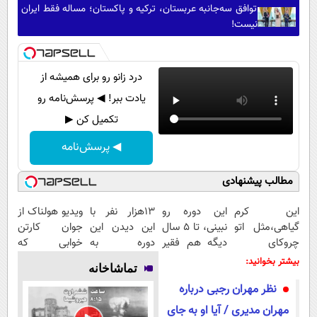
توافق سه‌جانبه عربستان، ترکیه و پاکستان؛ مساله فقط ایران
نیست!
درد زانو رو برای همیشه از
یادت ببر! ◀ پرسش‌نامه رو
تکمیل کن ▶
◀ پرسش‌نامه
مطالب پیشنهادی
این کرم
این دوره رو
13هزار نفر با
ویدیو هولناک از
گیاهی،مثل اتو
نبینی، تا 5 سال
این دیدن این
جوان کارتن
چروکای
دیگه هم فقیر
دوره به
خوابی که
پوستتوصاف
می‌مونی! همین
آرزوهاشون
میلیاردر شد.
بیشتر بخوانید:
تماشاخانه
میکنه!50%تخفیف
الان ثبت نام
رسیدن |
آموزش رایگان
نظر مهران رجبی درباره
کن
ثبت‌‌نام رایگان
مهران مدیری / آیا او به جای