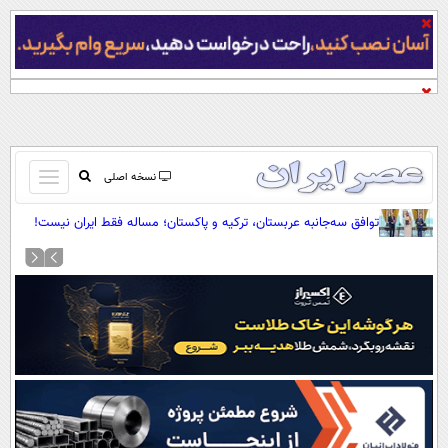
باز
نسخه اصلی
و
صفحه اول
توافق سه‌جانبه عربستان، ترکیه و پاکستان؛ مساله فقط ایران نیست!
بسته
تماس با ما
کردن
آرشیو
منو
جستجو
نظرسنجی
آب و هوا
اوقات شرعی
پیوند ها
سواد زندگی