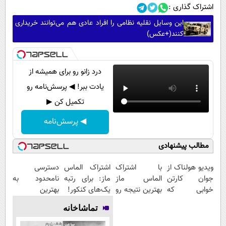
اشتراک گذاری :
این وسایل نقلیه نظامی را افراد عادی هم می‌توانند خریداری
کنند(+عکس)
درد زانو رو برای همیشه از
یادت ببر! ◀ پرسش‌نامه رو
تکمیل کن ▶
◀ پرسش‌نامه
مطالب پیشنهادی
ویدیو هولناک از
با اشتراک
اشتراک الماس
دسترسی
جوان کارتن
الماس ماز
ماز: برای رتبه
نامحدود به
خوابی که
بهترین نتیجه رو
یک‌های کنکور!
بهترین
میلیاردر شد.
در کنکور بگیر
آموزش‌ها تا روز
تماشاخانه
آموزش رایگان
کنکور