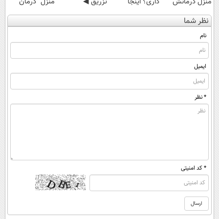
منزل درمانش
داری؟ اینجا
تزریق ◀
منزل" درمان
کن
سریع بفروشش
پرسش‌نامه رو پر
کنی؟ (◂فیلم +
نظر شما
(◀پرسش‌نامه)
کن ▶
◂پرسش‌نامه)
نام
ایمیل
* نظر
* کد امنیتی