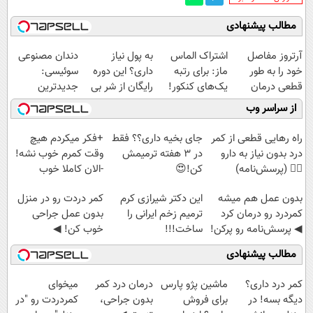
مطالب پیشنهادی
آرتروز مفاصل
اشتراک الماس
به پول نیاز
دندان مصنوعی
خود را به طور
ماز: برای رتبه
داری؟ این دوره
سوئیسی:
قطعی درمان
یک‌های کنکور!
رایگان از شر بی
جدیدترین
کنید!
پولی خلاصت
فناوری اروپا،
از سراسر وب
◗پرسش‌نامه◖
میکنه
سبک و مقاوم |
پرداخت قسطی
راه رهایی قطعی از کمر
جای بخیه داری؟؟ فقط
+فکر میکردم هیچ
درد بدون نیاز به دارو
در 3 هفته ترمیمش
وقت کمرم خوب نشه!
👈🏻 (پرسش‌نامه)
کن!😍
-الان کاملا خوب
شدید؟ +بله
بدون عمل هم میشه
این دکتر شیرازی کرم
کمر دردت رو در منزل
کمردرد رو درمان کرد
ترمیم زخم ایرانی را
بدون عمل جراحی
◀ پرسش‎‌نامه رو پرکن!
ساخت!!!
خوب کن! ◀
پرسش‌نامه ▶
مطالب پیشنهادی
کمر درد داری؟
ماشین پژو پارس
درمان درد کمر
میخوای
دیگه بسه! در
برای فروش
بدون جراحی،
کمردردت رو "در