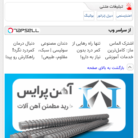
اعتبارسنجی
دیزل ژنراتور
بوکینگ
از سراسر وب
اشترک الماس
تنها راه رهایی از
دندان مصنوعی
دنبال درمان
ماز: کامل‌ترین
کمر درد بدون
سوئیسی | سبک،
کمردرد نگرد❗
خدمات آموزشی
نیاز به دارو!
مقاوم، طبیعی!
راهکارش رو پیدا
برای کنکوری‌ها
(پرسش‌نامه رو
ویزیت
کردیم
بازگشت به بالای صفحه
پر کن)
رایگان+پرداخت
اقساطی😍