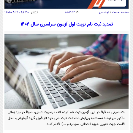
سیاسی
اقتصاد
صفحه نخست
»
اجتماعی
کد
۸۶۵۹۴۲
انتشار:
۱۸:۳۰ - ۲۱-۰۸-۱۴۰۱
جامعه
اقتصادی
تمدید ثبت نام نوبت اول آزمون‌ سراسری‌ سال‌ ۱۴۰۲
ورزشی
اجتماعی
خودرو
بین الملل
حوادث
فرهنگ و هنر
سیاست خارجی
سلامت
علم و دانش
یک برش دانایی
قرآن
فناوری و It
محیط زیست
گوناگون
علمی
سفر و تفریح
فیلم
سرگرمی
اخبار کریپتو
عصر ایران 2
اقتصاد
باشگاه مغز
متقاضیانی که قبلاً در این آزمون ثبت نام کرده اند، درصورت تمایل، صرفاً در بازه زمانی
آموزش زبان
خواندنی ها و دیدنی ها
ورزش
مجله تصویری سلاح
مذکور می توانند نسبت به ویرایش اطلاعات ثبت نامی خود (از قبیل گروه آزمایشی، محل
داستان کوتاه
اقامت جهت تعیین حوزه امتحانی، سهمیه و ...) اقدام کنند.
سیاست