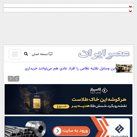
باز
نسخه اصلی
و
صفحه اول
این وسایل نقلیه نظامی را افراد عادی هم می‌توانند خریداری
بسته
کنند(+عکس)
تماس با ما
کردن
آرشیو
منو
جستجو
نظرسنجی
آب و هوا
اوقات شرعی
پیوند ها
سواد زندگی