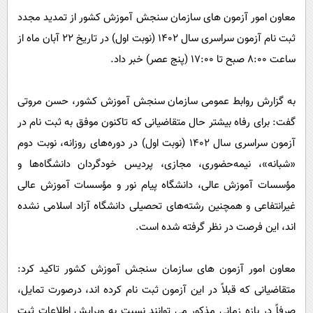
پیامک
سرگرمی
معاون امور آزمون های سازمان سنجش آموزش کشور از تمدید مجدد
روانشناسی
فناوری
ثبت نام آزمون‌ سراسری‌ سال‌ ۱۴۰۲ (نوبت اول) در تاریخ ۲۲ آبان ماه از
آشپزی
ساعت ۸:۰۰ صبح تا ۱۷:۰۰ (پنج عصر) خبر داد.
گوناگون
دانلود
حوادث
به گزارش روابط عمومی سازمان سنجش آموزش کشور، حسن مروتی
محیط زیست
گفت: برای رفاه بیشتر حال متقاضیانی که تاکنون موفق به ثبت نام در
سلامت
آزمون‌ سراسری‌ سال ۱۴۰۲ (نوبت اول) در دوره‌های‌ روزانه، نوبت دوم
فرهنگی
«شبانه»، نیمه‌حضوری، مجازی، پردیس خودگردان دانشگاه‌ها و
مؤسسات‌ آموزش‌ عالی، دانشگاه‌ پیام‌ نور و مؤسسات‌ آموزش‌ عالی‌
بین الملل
غیرانتفاعی و همچنین رشته‌های تحصیلی دانشگاه آزاد اسلامی نشده
اجتماعی
اند، این فرصت در نظر گرفته شده است.
حیات وحش
سیاست خارجی
معاون امور آزمون های سازمان سنجش آموزش کشور تاکید کرد:
متقاضیانی که قبلاً در این آزمون ثبت نام کرده اند، درصورت تمایل،
صرفاً در بازه زمانی مذکور می توانند نسبت به ویرایش اطلاعات ثبت