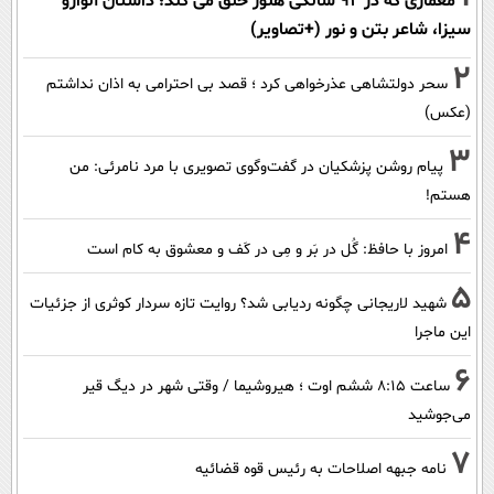
معماری که در 92 سالگی هنوز خلق می کند؛ داستان آلوارو
سیزا، شاعر بتن و نور (+تصاویر)
2
سحر دولتشاهی عذرخواهی کرد ؛ قصد بی احترامی به اذان نداشتم
(عکس)
3
پیام روشن پزشکیان در گفت‌و‌گوی تصویری با مرد نامرئی: من
هستم!
4
امروز با حافظ: گُل در بَر و مِی در کَف و معشوق به کام است
5
شهید لاریجانی چگونه ردیابی شد؟ روایت تازه سردار کوثری از جزئیات
این ماجرا
6
ساعت ۸:۱۵ ششم اوت ؛ هیروشیما / وقتی شهر در دیگ قیر
می‌جوشید
7
نامه جبهه اصلاحات به رئیس قوه قضائیه