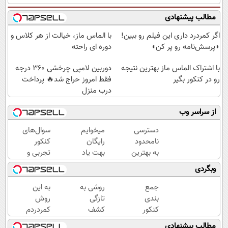
مطالب پیشنهادی
اگر کمردرد داری این فیلم رو ببین!
با الماس ماز، خیالت از هر کلاس و
◗پرسش‌نامه رو پر کن◖
دوره ای راحته
با اشتراک الماس ماز بهترین نتیجه
دوربین لامپی چرخشی 360 درجه
رو در کنکور بگیر
فقط امروز حراج شد🔥 پرداخت
درب منزل
از سراسر وب
دسترسی
میخوایم
سوال‌های
نامحدود
رایگان
کنکور
به بهترین
بهت یاد
تجربی و
آموزش‌ها
بدیم
ریاضی در
وبگردی
تا روز
چجوری
پکیج ماز
کنکور
پولدارشی!
جمع
روشی به
به این
باور نداری
بندی
تازگی
روش
امتحانش
کنکور
کشف
کمردردم
مجانیه
با ماز
شده که
خوب شد.
مطالب پیشنهادی