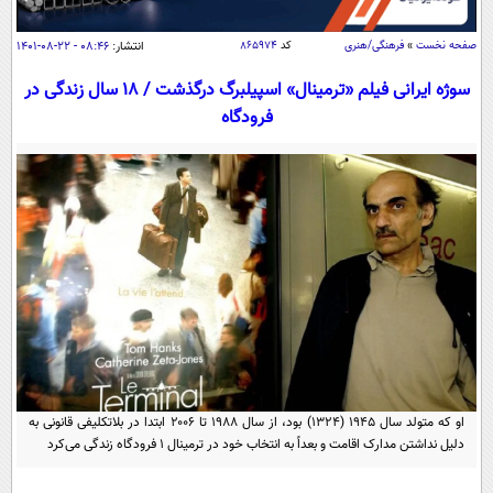
سیاسی
اقتصاد
صفحه نخست
»
فرهنگی/هنری
کد
۸۶۵۹۷۴
انتشار:
۰۸:۴۶ - ۲۲-۰۸-۱۴۰۱
جامعه
اقتصادی
سوژه ایرانی فیلم «ترمینال» اسپیلبرگ درگذشت / 18 سال زندگی در
فرودگاه
ورزشی
اجتماعی
خودرو
بین الملل
حوادث
فرهنگ و هنر
سیاست خارجی
سلامت
علم و دانش
یک برش دانایی
قرآن
فناوری و It
محیط زیست
گوناگون
علمی
سفر و تفریح
فیلم
سرگرمی
اخبار کریپتو
عصر ایران 2
اقتصاد
باشگاه مغز
آموزش زبان
خواندنی ها و دیدنی ها
ورزش
او که متولد سال ۱۹۴۵ (۱۳۲۴) بود، از سال ۱۹۸۸ تا ۲۰۰۶ ابتدا در بلاتکلیفی قانونی به
مجله تصویری سلاح
دلیل نداشتن مدارک اقامت و بعداً به انتخاب خود در ترمینال ۱ فرودگاه زندگی می‌کرد
داستان کوتاه
سیاست