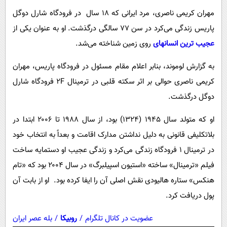
پیامک
سرگرمی
مهران کریمی ناصری، مرد ایرانی که ۱۸ سال در فرودگاه شارل دوگل
روانشناسی
فناوری
پاریس زندگی می‌کرد در سن ۷۷ سالگی درگذشت. او به عنوان یکی از
آشپزی
عجیب ترین انسانهای
روی زمین شناخته می‌شد.
گوناگون
دانلود
حوادث
به گزارش لوموند، بنابر اعلام مقام مسئول در فرودگاه پاریس، مهران
محیط زیست
کریمی ناصری حوالی بر اثر سکته قلبی در ترمینال ۲F فرودگاه شارل
دوگل درگذشت.
سلامت
فرهنگی
او که متولد سال ۱۹۴۵ (۱۳۲۴) بود، از سال ۱۹۸۸ تا ۲۰۰۶ ابتدا در
بلاتکلیفی قانونی به دلیل نداشتن مدارک اقامت و بعداً به انتخاب خود
بین الملل
در ترمینال ۱ فرودگاه زندگی می‌کرد و زندگی عجیب او دستمایه ساخت
اجتماعی
فیلم «ترمینال» ساخته «استیون اسپیلبرگ» در سال ۲۰۰۴ بود که «تام
حیات وحش
هنکس» ستاره هالیودی نقش اصلی آن را ایفا کرده بود. او از بابت آن
سیاست خارجی
پول دریافت کرد.
عضویت در کانال تلگرام
/
روبیکا
/
بله عصر ایران