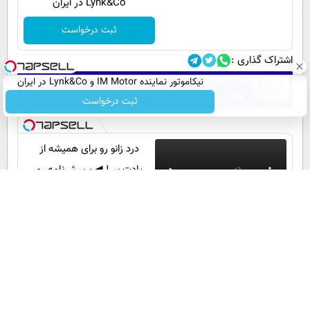
Lynk&Co در ایران
ثبت درخواست
اشتراک گذاری :
تامین اجتماعی: کلیه سامانه‌های تامین اجتماعی بدون قطعی
نیکاموتور نماینده IM Motor و Lynk&Co در ایران
و اختلال در دسترس است
ثبت درخواست
درد زانو رو برای همیشه از
یادت ببر! ◀ پرسش‌نامه رو
تکمیل کن ▶
◀ پرسش‌نامه
مطالب پیشنهادی
مسیر همراهی و
🦷 سبک و
دندان مصنوعی
دندان مصنوعی
گزارش عملکرد
طبیعی مثل
سوئیسی:
سبک و مقاوم