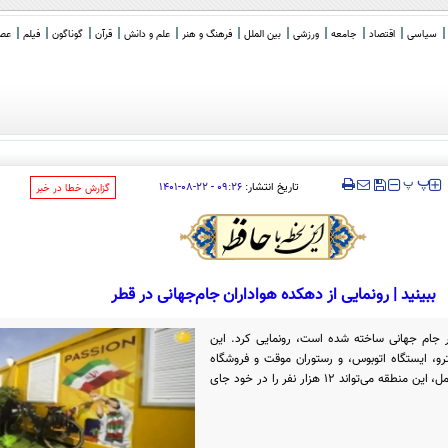
سیاسی
اقتصاد
جامعه
ورزشی
بین الملل
فرهنگ و هنر
علم و دانش
قرآن
گوناگون
فیلم
عصر 
_
‍‍‍ پ
پ
تاریخ انتشار:
۰۹:۲۶ - ۲۲-۰۸-۱۴۰۱
‌گزارش خطا در خبر
ببینید | رونمایی از دهکده هواداران جام‌جهانی در قطر
ر جام جهانی ساخته شده است، رونمایی کرد. این
تگاه مترو، ایستگاه اتوبوس، و رستوران موقت و فروشگاه
است. به گفته مقامات، در صورت رزرو کامل، این منطقه می‌تواند ۱۲ هزار نفر را در خود جای