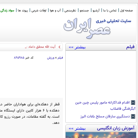
صفحه اول
تماس با ما
آرشیو
جستجو
نظرسنجی
آب و هوا
اوقات شرعی
پیوند ها
سواد زندگی
فیلم
بیشتر »»
آیت الله محقق داماد : در عصر رسول الله ح
فیلم
»
ورزش
کد خبر
۸۶۵۹۸۵
اقدام فداکارانه مامور پلیس چین حین
قطر از دهکده‌ای برای هواداران حاضر د
آبگرفتگی فاضلاب
دهکده با ۶ هزار کابین دارای ایس
دستگیری سارقان مسلح باغات البرز
دهد.
آموزش زبان انگلیسی
بیشتر »»