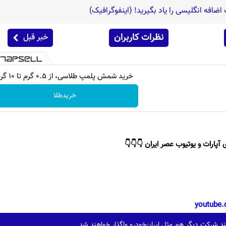
افه انگلیسی را یاد بگیرید! (اینفوگرافیک)
نظرات کاربران
خبر قبل
خرید شمش پلمپ طلاسی، از ۰.۵ گرم تا ۱۰ گرم
خریدطلا
 آپارات و یوتیوب عصر ایران 👇👇👇
youtube.
د شرکت دیگر هم مثل ایران‌خودرو واگذار خواهند شد