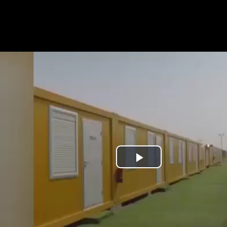
Play
Video