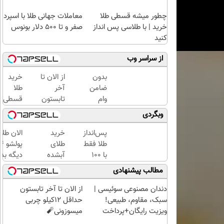
چطور میشه قسطی طلا
معاملات جهانی طلا با اسپرد
خرید | با طلاسی پس انداز
صفر و تا ۵۰۰ دلار بونوس
کنید
از سراسر وب
بدون
از الان تا
خرید
ضامن
آخر
طلا
وام
تابستون
قسطی
بگیر،
حداقل
شد!!!!!!
وبگردی
طلا
12کیلو
بخر
چربی
پس‌انداز
خرید
الان طلا
😍
میسوزونی
طلا فقط
طلای
🧨
با ۱۰۰
آبشده
دیگه بده
هزارتومان
حتی با
سرمایه‌گ
مطالب پیشنهادی
(امن و
۱۰۰هزارتومان
طلا با ا
راحت)
بی‌بهره
دندان مصنوعی سوئیسی |
از الان تا آخر تابستون
سبک، مقاوم، طبیعی!
حداقل 12کیلو چربی
ویزیت رایگان+پرداخت
میسوزونی🧨
اقساطی😍