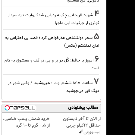
نامرئی: من هستم!
4
شهید لاریجانی چگونه ردیابی شد؟ روایت تازه سردار
کوثری از جزئیات این ماجرا
5
سحر دولتشاهی عذرخواهی کرد ؛ قصد بی احترامی به
اذان نداشتم (عکس)
6
امروز با حافظ: گُل در بَر و مِی در کَف و معشوق به کام
است
7
ساعت ۸:۱۵ ششم اوت ؛ هیروشیما / وقتی شهر در
دیگ قیر می‌جوشید
مطالب پیشنهادی
از الان تا آخر تابستون
خرید شمش پلمپ طلاسی،
حداقل 12کیلو چربی
از ۰.۵ گرم تا ۱۰ گرم
میسوزونی🧨