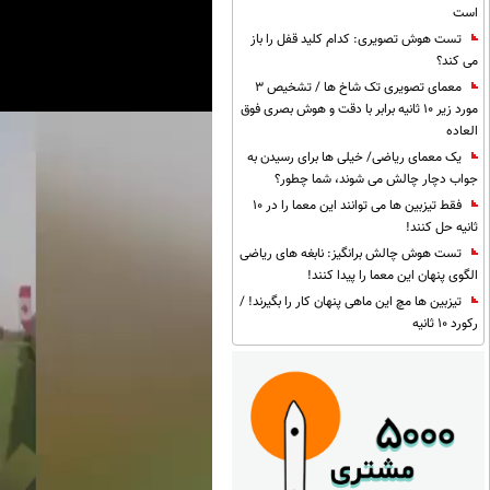
است
تست هوش تصویری: کدام کلید قفل را باز
می کند؟
معمای تصویری تک شاخ ها / تشخیص 3
مورد زیر 10 ثانیه برابر با دقت و هوش بصری فوق
العاده
یک معمای ریاضی/ خیلی ها برای رسیدن به
جواب دچار چالش می شوند، شما چطور؟
فقط تیزبین ها می توانند این معما را در 10
ثانیه حل کنند!
تست هوش چالش برانگیز: نابغه های ریاضی
الگوی پنهان این معما را پیدا کنند!
تیزبین ها مچ این ماهی پنهان کار را بگیرند! /
رکورد 10 ثانیه