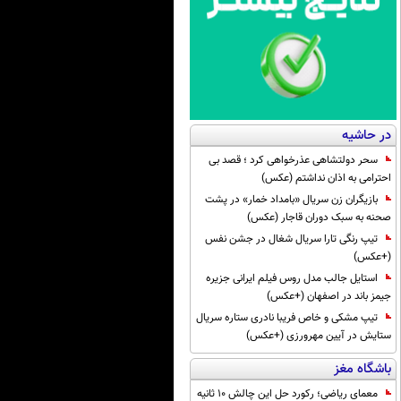
در حاشیه
سحر دولتشاهی عذرخواهی کرد ؛ قصد بی
احترامی به اذان نداشتم (عکس)
بازیگران زن سریال «بامداد خمار» در پشت
صحنه به سبک دوران قاجار (عکس)
تیپ رنگی تارا سریال شغال در جشن نفس
(+عکس)
استایل جالب مدل روس فیلم ایرانی جزیره
جیمز باند در اصفهان (+عکس)
تیپ مشکی و خاص فریبا نادری ستاره سریال
ستایش در آیین مهرورزی (+عکس)
باشگاه مغز
معمای ریاضی؛ رکورد حل این چالش 10 ثانیه