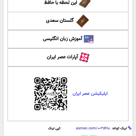
این لحظه با حافظ
گلستان سعدی
آموزش زبان انگلیسی
آپارات عصر ایران
اپلیکیشن عصر ایران
لینک کوتاه:
کپی لینک