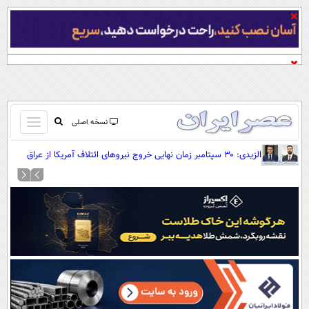
باز
نسخه اصلی
و
صفحه اول
الزیدی: ۳۰ سپتامبر زمان نهایی خروج نیروهای ائتلاف آمریکا از عراق
بسته
است
تماس با ما
کردن
آرشیو
منو
جستجو
نظرسنجی
آب و هوا
اوقات شرعی
پیوند ها
سواد زندگی