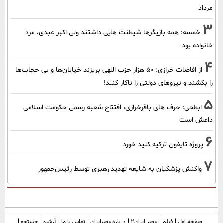
مرداد
3
خمسه: همه بازیگرها شیطنت هایی داشتند ولی اکبر عبدی، مرد
خانواده بود
4
از افاضات خرازی: ۵۰ هزار حزب اللهی بریزند خیابان‌ها و بی حجاب‌ها
را بکشند و نیرو‌های دولتی را ناکار کنند!
5
ابطحی: حرف های باقرخرازی، افتتاح شعبه رسمی حکومت اسلامی
داعش است
6
پروژه تایفون ترکیه کلید خورد
7
واکنش پزشکیان به شایعه تهدید رهبری توسط رئیس‌جمهور
صفحه اول
فیلم
عصر ایران۲
درباره عصرایران
تماس با ما
آرشیو
جستجو