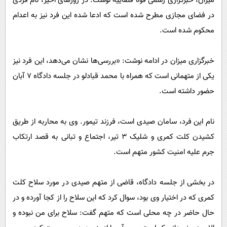
میزان، خبرگزاری رسمی قوه قضاییه نوشت: در روزهای اخیر، نام فردی
پیامک
سرگرمی
در فضای مجازی مطرح شده است که ادعا شده این فرد نیز به اعدام
روانشناسی
فناوری
محکوم شده است.
آشپزی
گوناگون
دانلود
خبرگزاری میزان در ادامه نوشت: «بررسی‌ها نشان می‌دهد، این فرد نیز
حوادث
یکی از متهمانی است که همراه با محمد قبادلو در جلسه دادگاه ۷ آبان
محیط زیست
حضور داشته است.
سلامت
فرهنگی
نام این فرد، سامان صیدی است، فرزند تیمور. وی به محاربه از طریق
کشیدن کلت کمری و شلیک ۳ تیر، اجتماع و تبانی به قصد ارتکاب
بین الملل
جرم علیه امنیت کشور متهم است.
اجتماعی
حیات وحش
در بخشی از جلسه دادگاه، قاضی از متهم صیدی در مورد سلاح کلت
سیاست خارجی
کمری که در اختیار وی بود، سوال کرد که این سلاح را از کجا آورده و در
حال حاضر در چه محلی است که متهم گفت: سلاح برای من نبوده و