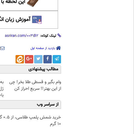
این لحظه با
آموزش زبان ان
لینک کوتاه:
بازدید از صفحه اول
مطالب پیشنهادی
وام بگیر و قسطی طلا بخر! چی
به
از این بهتر!! سریع احراز کن
ژل
با40%تخفیف)
از سراسر وب
خرید شمش پ
۱۰ گرم