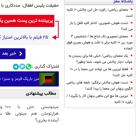
باشگاه مغز
حقیقت پلیس اطفال، مددکاری با 
معمای ریاضی؛ رکورد حل این چالش 10 ثانیه
است
پربیننده ترین پست همین ی
تست هوش تصویری: کدام کلید قفل را باز
می کند؟
۲۵ فیلم با بالاترین امتیاز کاربران در سایت IMDb که بهترین فیلم‌های تاریخ سینما هستند(+اینفوگرافیک)
معمای تصویری تک شاخ ها / تشخیص 3
مورد زیر 10 ثانیه برابر با دقت و هوش بصری فوق
العاده
خبر بعد
یک معمای ریاضی/ خیلی ها برای رسیدن به
جواب دچار چالش می شوند، شما چطور؟
اشتراک گذاری :
فقط تیزبین ها می توانند این معما را در 10
ثانیه حل کنند!
مرز باریک قرمز و سبز؛ 
تست هوش چالش برانگیز: نابغه های ریاضی
الگوی پنهان این معما را پیدا کنند!
مطالب پیشنهادی
تیزبین ها مچ این ماهی پنهان کار را بگیرند! /
رکورد 10 ثانیه
میدونستی حتی با ۱۰۰
و
هزارتومان هم میتونی طلا
سر
آبشده بخری؟