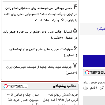
4
حسن روحانی: می‌خواستند برای سخنرانی امام زمان
در تهران جایگاه درست کنند/ تصمیم‌گیر اصلی برای ادامه
یا پایان جنگ و آینده ملت است
5
استایل جالب مدل روس فیلم ایرانی جزیره جیمز باند
در اصفهان (+عکس)
6
سرنوشت عجیب هتل عظیم شوروی در ارمنستان
(+تصاویر)
7
جزئیات مورد بحث جدید از موشک خیبرشکن ایران
(+عکس)
 بدون قرص برای
مطالب پیشنهادی
ن! (قدم اول،
خرید شمش زیوتو ۰.۵
بدون چک و ضامن تا 100
گرمی عیار ۹۹۵ | ضد جعل
میلیون اعتبار خرید طلا