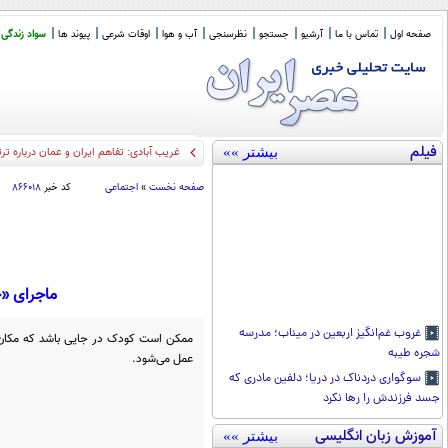
صفحه اول
تماس با ما
آرشیو
جستجو
نظرسنجی
آب و هوا
اوقات شرعی
پیوند ها
سواد زندگی
فیلم
بیشتر »»
غریب آبادی: تفاهم ایران و عمان درباره ت
صفحه نخست
»
اجتماعی
کد خبر
۸۶۶۰۱۸
ماجرای «ج
غروب غم‌انگیز اربعین در میناب؛ مدرسه
ممکن است کودک در جایی باشد که مکان ب
شجره طیبه
عمل می‌شود.
سوگواری دردناک در دریا؛ دلفین مادری که
جسد فرزندش را رها نکرد
آموزش زبان انگلیسی
بیشتر »»