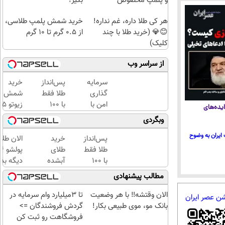
و پلمپ مخصوص
بگیر!
هر کی طلا داره، غم نداره!
خرید شمش پلمپ طلاسی،
😊💎 (خرید طلا با چند
از ۰.۵ گرم تا ۱۰ گرم
کلیک)
از سراسر وب
سرمایه
پس‌انداز
خرید
گذاری
طلا فقط
شمش
امن با
با ۱۰۰
زیوتو 
یده‌های
طلا و
هزارتومان
گرمی
وبگردی
نقره
(امن و
عیار ۵
ایران به وضوح
دیجی
راحت)
| ضد
پس‌انداز
خرید
الان طلا
کالا
جعل و
طلا فقط
طلای
پلمپ
با ۱۰۰
آبشده
دیگه بده
مخصوص
هزارتومان
حتی با
سرمایه‌گ
مطالب پیشنهادی
(امن و
۱۰۰هزارتومان
طلا با ا
راحت)
بی‌بهره
الان وقتشه‼️ با هر وضعیت
تا 3میلیارد وام سرمایه در
شن عصر ایران
بانک مو، موی طبیعی بکار!
گردش فروشندگان =>
فروشگاهت رو ثبت کن