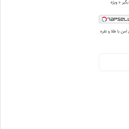
د وام بگیر « ویژه
من با طلا و نقره