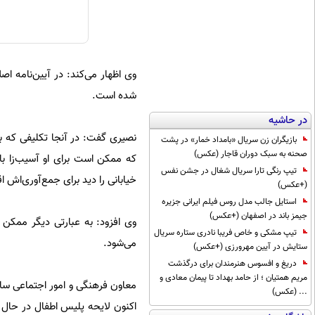
وی اظهار می‌کند: در آیین‌نامه 
شده است.
در حاشیه
نصیری گفت: در آنجا تکلیفی که 
بازیگران زن سریال «بامداد خمار» در پشت
صحنه به سبک دوران قاجار (عکس)
که ممکن است برای او آسیب‌زا با
تیپ رنگی تارا سریال شغال در جشن نفس
خیابانی را دید برای جمع‌آوری‌اش ا
(+عکس)
استایل جالب مدل روس فیلم ایرانی جزیره
جیمز باند در اصفهان (+عکس)
وی افزود: به عبارتی دیگر ممکن
تیپ مشکی و خاص فریبا نادری ستاره سریال
می‌شود.
ستایش در آیین مهرورزی (+عکس)
دریغ و افسوس هنرمندان برای درگذشت
مریم همتیان ؛ از حامد بهداد تا پیمان معادی و
معاون فرهنگی و امور اجتماعی سا
... (عکس)
اکنون لایحه پلیس اطفال در حال