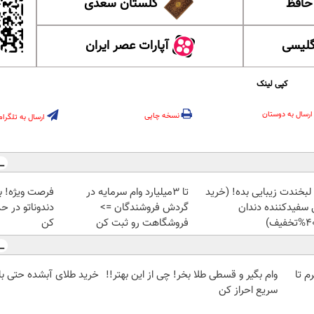
 حافظ
گلستان سعدی
گلیسی
آپارات عصر ایران
کپی لینک
ارسال به دوستان
نسخه چاپی
ارسال به تلگرام
 لبخندت زیبایی بده! (خرید
تا 3میلیارد وام سرمایه در
 سفیدکننده دندان
گردش فروشندگان =>
دندوناتو در ح
فروشگاهت رو ثبت کن
کن
لمپ طلاسی، از ۰.۵ گرم تا
وام بگیر و قسطی طلا بخر! چی از این بهتر!!
خرید طلای آبشده حتی با ۱۰۰هزارتوما
سریع احراز کن