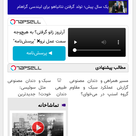
یک سال پیش؛ تولد گرفتن نتانیاهو برای لیندسی گراهام
آرتروز زانو گرفتی؟ به هیچ‌وجه
سمت عمل نرو❌ "پرسش‌نامه"
◀ پرسش‌نامه
مطالب پیشنهادی
مسیر همراهی و
دندان مصنوعی
🦷 سبک و
دندان مصنوعی
گزارش عملکرد
سبک و مقاوم
طبیعی مثل
سوئیسی:
گروه اسنپ در
می‌خوای؟
دندان خودت!
جدیدترین
۱۴۰۴
پرداخت
نصب آسان و
فناوری اروپا،
تماشاخانه
اقساطی هم
پرداخت
سبک و مقاوم |
داریم!😍 | 📍
اقساطی 💳 📍
پرداخت قسطی
تهران
تهران