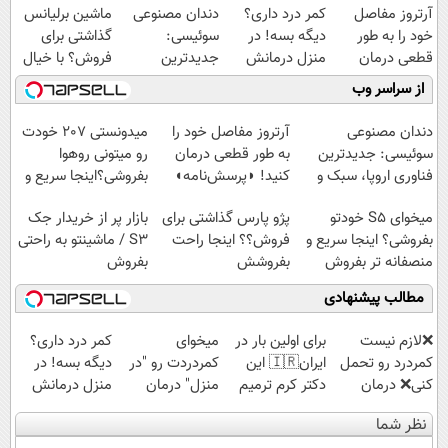
آرتروز مفاصل
کمر درد داری؟
دندان مصنوعی
ماشین برلیانس
خود را به طور
دیگه بسه! در
سوئیسی:
گذاشتی برای
قطعی درمان
منزل درمانش
جدیدترین
فروش؟ با خیال
کنید!
کن
فناوری اروپا،
راحت بفروش
از سراسر وب
◗پرسش‌نامه◖
(◀پرسش‌نامه)
سبک و مقاوم |
پرداخت قسطی
دندان مصنوعی
آرتروز مفاصل خود را
میدونستی 207 خودت
سوئیسی: جدیدترین
به طور قطعی درمان
رو میتونی روهوا
فناوری اروپا، سبک و
کنید! ◗پرسش‌نامه◖
بفروشی؟اینجا سریع و
مقاوم | پرداخت
راحت بفروش
میخوای S5 خودتو
پژو پارس گذاشتی برای
بازار پر از خریدار جک
قسطی
بفروشی؟ اینجا سریع و
فروش؟؟ اینجا راحت
S3 / ماشینتو به راحتی
منصفانه تر بفروش
بفروشش
بفروش
مطالب پیشنهادی
❌لازم نیست
برای اولین بار در
میخوای
کمر درد داری؟
کمردرد رو تحمل
ایران🇮🇷 این
کمردردت رو "در
دیگه بسه! در
کنی❌ درمان
دکتر کرم ترمیم
منزل" درمان
منزل درمانش
بدون جراحی و
کننده 23 روزه
کنی؟ (◂فیلم +
کن
نظر شما
قرص
ساخت!
◂پرسش‌نامه)
(◀پرسش‌نامه)