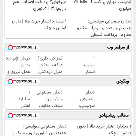
ایمپلنت تهران پر کنید ! | فقط ۲۵
می‌خوای؟ پرداخت اقساطی هم
میلیون
داریم!😍 | 📍تهران
دندان مصنوعی سوئیسی:
۱ میلیارد اعتبار خرید طلا | بدون
جدیدترین فناوری اروپا، سبک و
ضامن و چک
مقاوم | پرداخت قسطی
از سراسر وب
۱
کمر درد داری؟
درمان زانو درد
میلیارد
دیگه بسه! در
بدون
اعتبار
منزل درمانش
عمل،تزریق و
خرید
کن
دارو
وبگردی
طلا |
(◀پرسش‌نامه)
(◂پرسش‌نامه)
بدون
دندان
دندان مصنوعی
۱
ضامن
مصنوعی
سوئیسی |
میلیارد
و چک
سوئیسی:
سبک، مقاوم،
اعتبار
جدیدترین
طبیعی! ویزیت
خرید
مطالب پیشنهادی
فناوری
رایگان+پرداخت
طلا |
اروپا،
اقساطی😍
بدون
۱ میلیارد اعتبار خرید طلا | بدون
دندان مصنوعی سوئیسی:
سبک و
ضامن
ضامن و چک
جدیدترین فناوری اروپا، سبک و