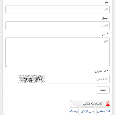
(پرسشنامه)
نام
ایمیل
* نظر
* کد امنیتی
اعتبارسنجی
دیزل ژنراتور
بوکینگ