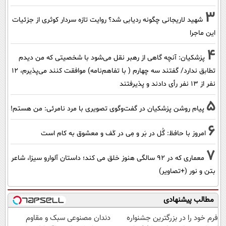
3
شهید لاریجانی چگونه ردیابی شد؟ روایت تازه سردار کوثری از جزئیات
این ماجرا
4
پزشکیان‌: آنچه گاهی از رهبر نقل می‌شود با شخصیتی که من دیدم
تطابق ندارد/ گفتند سه چهارم ( با تفاهم‌نامه) موافقت کنند می‌پذیرم، 12
نفر از 13 نفر رأی دادند و پذیرفتند
5
پیام روشن پزشکیان در گفت‌و‌گوی تصویری با مرد نامرئی: من هستم!
6
امروز با حافظ: گُل در بَر و مِی در کَف و معشوق به کام است
7
معماری که در 92 سالگی هنوز خلق می کند؛ داستان آلوارو سیزا، شاعر
بتن و نور (+تصاویر)
مطالب پیشنهادی
فرم خود را در بزرگترین جشنواره
دندان مصنوعی سبک و مقاوم