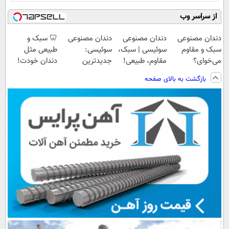
از سراسر وب
دندان مصنوعی
دندان مصنوعی
دندان مصنوعی
🦷 سبک و
سبک و مقاوم
سوئیسی | سبک،
سوئیسی:
طبیعی مثل
می‌خوای؟
مقاوم، طبیعی!
جدیدترین
دندان خودت!
پرداخت اقساطی
ویزیت
فناوری اروپا،
نصب آسان و
بازگشت به بالای صفحه
هم داریم!😍 |
رایگان+پرداخت
سبک و مقاوم |
پرداخت اقساطی
📍تهران
اقساطی😍
پرداخت قسطی
💳 📍 تهران