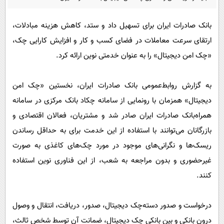
پیامک
سرگرمی
روانشناسی
فناوری
​بانک صادرات ایران برای تسهیل داد و ستد، کاهش هزینه مبادلات،
ارتقای سرعت معاملات در فضای کسب و کار و افزایش کارایی چک،
آشپزی
گوناگون
«چک امن دیجیتال» را به عنوان خدمتی نوین ارائه کرد.
دانلود
حوادث
محیط زیست
به گزارش روابط‌عمومی بانک صادرات ایران، نخستین «چک امن
سلامت
دیجیتال» همزمان با رونمایی از سامانه چکاد بانک مرکزی در سامانه
همراه‌بانک صادرات ایران صادر شد و مشتریان، فعالان اقتصادی و
فرهنگی
بازرگانان می‌توانند با استفاده از این خدمت برای به حداقل رساندن
بین الملل
ریسک‌ها و نگرانی‌های موجود در مورد چک‌های کاغذی به صورت
اجتماعی
غیرحضوری و بدون مراجعه به شعب، از این فناوری نوین استفاده
حیات وحش
کنند.
سیاست خارجی
درخواست و صدور دسته‌چک دیجیتال، صدور، دریافت، انتقال و وصول
درون بانکی و بین بانکی چک دیجیتال، ضمانت آن توسط شخص ثالث،