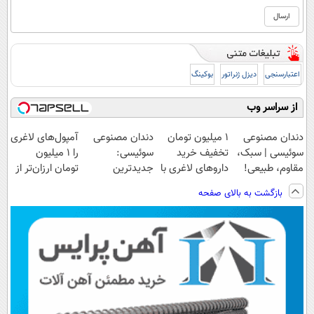
اعتبارسنجی
دیزل ژنراتور
بوکینگ
از سراسر وب
دندان مصنوعی
1 میلیون تومان
دندان مصنوعی
آمپول‌های لاغری
سوئیسی | سبک،
تخفیف خرید
سوئیسی:
را ۱ میلیون
مقاوم، طبیعی!
داروهای لاغری با
جدیدترین
تومان ارزان‌تر از
ویزیت
ارسال از
فناوری اروپا،
همه‌جا بخر!
بازگشت به بالای صفحه
رایگان+پرداخت
داروخانه و پک
سبک و مقاوم |
اقساطی😍
یخ!
پرداخت قسطی