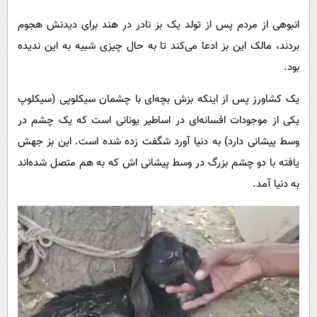
پیامک
سرگرمی
انبوهی از مردم پس از تولد یک بز نادر در هند برای دیدنش هجوم
روانشناسی
فناوری
بردند، مالک این بز ادعا می‌کند تا به حال چیزی شبیه به این ندیده
آشپزی
گوناگون
بود.
دانلود
حوادث
یک کشاورز پس از اینکه بزش بچه‌ای با چشمان سیکلوپی (سیکلوپ
محیط زیست
یکی از موجودات افسانه‌ای در اساطیر یونانی است که یک چشم در
سلامت
وسط پیشانی دارد) به دنیا آورد شگفت زده شده است. این بز جهش
یافته با دو چشم بزرگ در وسط پیشانی اش که به هم متصل شده‌اند
فرهنگی
به دنیا آمد.
بین الملل
اجتماعی
حیات وحش
سیاست خارجی