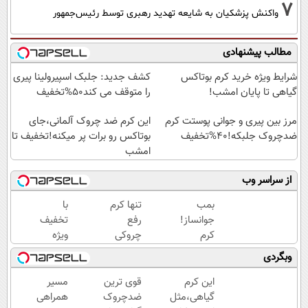
7
واکنش پزشکیان به شایعه تهدید رهبری توسط رئیس‌جمهور
مطالب پیشنهادی
شرایط ویژه خرید کرم بوتاکس
کشف جدید: جلبک اسپیرولینا پیری
گیاهی تا پایان امشب!
را متوقف می کند50%تخفیف
مرز بین پیری و جوانی پوستت کرم
این کرم ضد چروک آلمانی،جای
ضدچروک جلبکه!40%تخفیف
بوتاکس رو برات پر میکنه!تخفیف تا
امشب
از سراسر وب
بمب
تنها کرم
با
جوانساز!
رفع
تخفیف
کرم
چروکی
ویژه
بوتاکس
که
بدون
وبگردی
جلبک
مجوز
بوتاکس
اسپیرولینا50%تخفیف
رسمی
۱۰،۱۲
این کرم
قوی ترین
مسیر
وزارت
سال
گیاهی،مثل
ضدچروک
همراهی