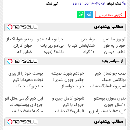
لینک کوتاه:
کپی لینک
‌گزارش خطا در خبر
مطالب پیشنهادی
آرتروز مفاصل
نوشیدنی
چرا تو نباید بنز و
ویدیو هولناک از
خود را به طور
شفابخش کبد با
بی‌ام‌و زیر پات
جوان کارتن
قطعی درمان
10 گیاه
باشه؟ (دوره
خوابی که
کنید!
موثر(تخفیف تا
رایگان درآمد
میلیاردر شد.
از سراسر وب
◗پرسش‌نامه◖
امشب)
میلیاردی)
آموزش رایگان
بمب جوانساز! کرم
خودتم باورت نمیشه
پوست خود را از پیری
بوتاکس جلبک
چقدر جوون شدی!
نجات دهید!با کرم
اسپیرولینا50%تخفیف
خرید جوانساز
ضدچروک جلبک
اسپیرولینا با تخفیف
بدون سوزن پوستتو
نابودی کامل چین و
این کرم گیاهی،مثل اتو
ویژه
10سال جوون
چروک با کرم
چروکای پوستتوصاف
کن50%تخفیف پاییزی
آلمانی۴۰٪تخفیف
میکنه!50%تخفیف
مطالب پیشنهادی