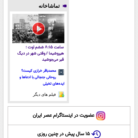
پوستتوصاف
وزن، ارسال از
| ارسال از
تخفیف و ارسال
تماشاخانه
میکنه!50%تخفیف
داروخانه های
داروخانه های
از داروخانه‌
نزدیکت!
معتبر
ساعت ۸:۱۵ ششم اوت ؛
هیروشیما / وقتی شهر در دیگ
قیر می‌جوشید
محمدباقر خرازی کیست؟
روحانی جنجالی با ادعاها و
ایده‌های تخیلی
فیلم های دیگر
عضویت در اینستاگرام عصر ایران
۱۵ سال پیش در چنین روزی