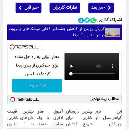
خبر بعد
نظرات کاربران
خبر قبل
اشتراک گذاری :
گزارش رویترز از کاهش چشمگیر ذخایر موشک‌های پاتریوت
در عربستان و آمریکا
عطار ایرانی یه راه حل ساده
برای جلوگیری از پیری پیدا
کرده!حتما ببین
ثبت خرید
مطالب پیشنهادی
این کرم
بهترین داروهای
آمپول های
بهترین قیمت
گیاهی،مثل اتو
لاغری برای
لاغری با یک
داروهای لاغری،
چروکای
شروع کاهش
میلیون تخفیف
با ۱ میلیون