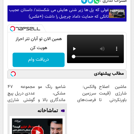
اشتراک گذاری :
غولی که پل ها زیر شنی هایش می شکستند/ داستان عجیب
تانکی که حمایت داماد چرچیل را داشت (+عکس)
همین الان تو آبان تتر احراز
هویت کن
دریافت وام
مطالب پیشنهادی
ماشین اصلاح
والکس:
شامپو رنگ مو
مجموعه 47
شارژی (قیمت
سرزمین
مشکی،
عددی دریل پیچ
باورنکردنی تا
فرصت‌های
ماندگاری بالا و
گوشتی شارژی
امشب)
سرمایه‌گذاری
طبیعی
(قیمت
تماشاخانه
دیجیتال شما
باورنکردنی!!)