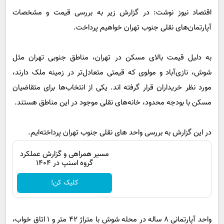
پیامک
سرگرمی
اقتصاد نیوز نوشت: در گزارش زیر به بررسی قیمت و مشخصات
روانشناسی
فناوری
آپارتمان‌های نقلی جنوب تهران خواهیم‌ پرداخت.
آشپزی
گوناگون
به دلیل قیمت بالای مسکن در تهران، مناطق جنوبی تهران مثل
دانلود
حوادث
شوش، نازی‌آباد و مولوی که قیمتی متعادل‌تر در زمینه ملک دارند،
محیط زیست
مورد نظر خریداران قرار گرفته اند. یکی از انتخاب‌ها برای متقاضیان
سلامت
مسکن با بودجه محدود، خانه‌های نقلی موجود در این مناطق هستند.
فرهنگی
در این گزارش به بررسی واحد های نقلی جنوب تهران پرداخته‌ایم.
بین الملل
مسیر همراهی و گزارش عملکرد
اجتماعی
گروه اسنپ در ۱۴۰۴
حیات وحش
کلیک کن!
سیاست خارجی
واحد آپارتمانی ۸ ساله در محله شوش با متراژ ۴۲ متر و ۱ اتاق خواب،