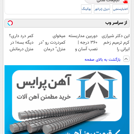
اعتبارسنجی
دیزل ژنراتور
بوکینگ
از سراسر وب
این دکتر شیرازی
دوربین مداربسته
میخوای
کمر درد داری؟
کرم ترمیم زخم
360 درجه |
کمردردت رو "در
دیگه بسه! در
ایرانی را
نصب آسان و
منزل" درمان
منزل درمانش
ساخت!!!
راحت
کنی؟ (◂فیلم +
کن
بازگشت به بالای صفحه
◂پرسش‌نامه)
(◀پرسش‌نامه)