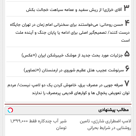
3
آقای خرازی! از ریش سفید و عمامه سیاهت خجالت بکش
4
حسن روحانی: می‌خواستند برای سخنرانی امام زمان در تهران جایگاه
درست کنند/ تصمیم‌گیر اصلی برای ادامه یا پایان جنگ و آینده ملت
است
5
جزئیات مورد بحث جدید از موشک خیبرشکن ایران (+عکس)
6
سرنوشت عجیب هتل عظیم شوروی در ارمنستان (+تصاویر)
7
صرفه جویی در مصرف برق، خاموش کردن یک دو لامپ نیست/ مردم
توان تعویض یخچال ها و کوارهای قدیمی پرمصرف را ندارند
مطالب پیشنهادی
لامپ اضطراری شارژی، تامین
شیر آب چندکاره فقط 1,399,000
روشنایی در شرایط بحرانی
تومان