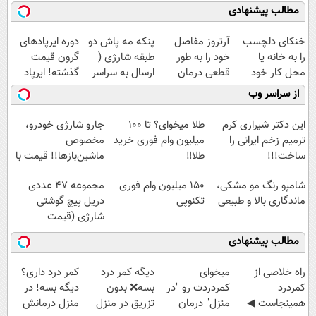
مطالب پیشنهادی
خنکای دلچسب
آرتروز مفاصل
پنکه مه پاش دو
دوره ایرپاد‌های
را به خانه یا
خود را به طور
طبقه شارژی (
گرون قیمت
محل کار خود
قطعی درمان
ارسال به سراسر
گذشته! ایرپاد
بیاورید! (پنکه
کنید!
کشور)
بلوتوثی فقط
از سراسر وب
مه پاش
◗پرسش‌نامه◖
1,399,000 تومان
رومیزی)
این دکتر شیرازی کرم
طلا میخوای؟ تا 100
جارو شارژی خودرو،
ترمیم زخم ایرانی را
میلیون وام فوری خرید
مخصوص
ساخت!!!
طلا‼️
ماشین‌باز‌ها!! قیمت با
تخفیف: فقط
شامپو رنگ مو مشکی،
150 میلیون وام فوری
مجموعه 47 عددی
1,499,000
ماندگاری بالا و طبیعی
تکنوپی
دریل پیچ گوشتی
شارژی (قیمت
باورنکردنی!!)
مطالب پیشنهادی
‌راه خلاصی از
میخوای
دیگه کمر درد
کمر درد داری؟
کمردرد
کمردردت رو "در
بسه❌ بدون
دیگه بسه! در
همینجاست ◀
منزل" درمان
تزریق در منزل
منزل درمانش