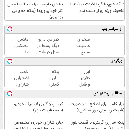
دیگه هیچ‌جا گرما اذیتت نمیکنه!!
خنکای دلچسب را به خانه یا محل
تخفیف ویژه رو از دست نده
کار خود بیاورید! (پنکه مه پاش
رومیزی)
از سراسر وب
میخوای
کمر درد داری؟
ماشین
ماشینت
دیگه بسه! در
فونیکس
سریع
منزل درمانش
fx
فروش
کن
خودتو
وبگردی
بره؟
(◀پرسش‌نامه)
اینجا به
تمام
راحتی
ابزار
پنکه
لامپ
مراحل
بفروش
دقیق
شارژی
اضطراری
فروش
و قابل
گردنی،
شارژی،
ماشیت
اعتماد
با
تامین
مطالب پیشنهادی
رو به ما
برای
قیمت
روشنایی
بسپر
اندازه
باور
در
ابزار کامل برای اصلاح مو و صورت
کیت پنچرگیری لاستیک خودرو
گیری
نکردنی!
شرایط
(قیمت رو ببینی باور نمیکنی!)
(نصف قیمت بازار)
فشار
(فرصت
بحرانی
خون
پنکه شارژی گردنی، با قیمت باور
محدود)
جارو شارژی خودرو، مخصوص
در
نکردنی! (فرصت محدود)
ماشین‌باز‌ها!! قیمت با تخفیف: