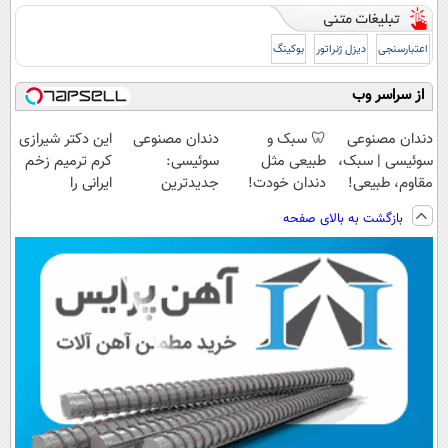
اعتبارسنجی
دیزل ژنراتور
بوکینگ
از سراسر وب
دندان مصنوعی
🦷 سبک و
دندان مصنوعی
این دکتر شیرازی
سوئیسی | سبک،
طبیعی مثل
سوئیسی:
کرم ترمیم زخم
مقاوم، طبیعی!
دندان خودت!
جدیدترین
ایرانی را
ویزیت
نصب آسان و
فناوری اروپا،
ساخت!!!
بازگشت به بالای صفحه
رایگان+پرداخت
پرداخت اقساطی
سبک و مقاوم |
اقساطی😍
💳 📍 تهران
پرداخت قسطی