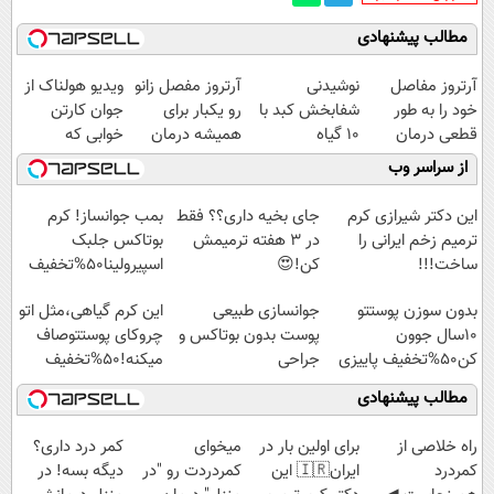
مطالب پیشنهادی
آرتروز مفاصل
نوشیدنی
آرتروز مفصل زانو
ویدیو هولناک از
خود را به طور
شفابخش کبد با
رو یکبار برای
جوان کارتن
قطعی درمان
10 گیاه
همیشه درمان
خوابی که
کنید!
موثر(تخفیف تا
کن!
میلیاردر شد.
از سراسر وب
◗پرسش‌نامه◖
امشب)
◗پرسش‌نامه◖
آموزش رایگان
این دکتر شیرازی کرم
جای بخیه داری؟؟ فقط
بمب جوانساز! کرم
ترمیم زخم ایرانی را
در 3 هفته ترمیمش
بوتاکس جلبک
ساخت!!!
کن!😍
اسپیرولینا50%تخفیف
بدون سوزن پوستتو
جوانسازی طبیعی
این کرم گیاهی،مثل اتو
10سال جوون
پوست بدون بوتاکس و
چروکای پوستتوصاف
کن50%تخفیف پاییزی
جراحی
میکنه!50%تخفیف
مطالب پیشنهادی
‌راه خلاصی از
برای اولین بار در
میخوای
کمر درد داری؟
کمردرد
ایران🇮🇷 این
کمردردت رو "در
دیگه بسه! در