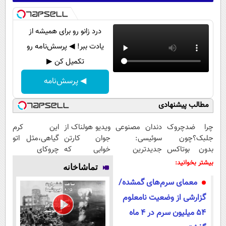
درد زانو رو برای همیشه از
یادت ببر! ◀ پرسش‌نامه رو
تکمیل کن ▶
◀ پرسش‌نامه
مطالب پیشنهادی
چرا ضدچروک
دندان مصنوعی
ویدیو هولناک از
این کرم
جلبک؟چون
سوئیسی:
جوان کارتن
گیاهی،مثل اتو
بدون بوتاکس
جدیدترین
خوابی که
چروکای
جوون میشی💉
فناوری اروپا،
میلیاردر شد.
پوستتوصاف
بیشتر بخوانید:
تماشاخانه
۴۰٪تخفیف
سبک و مقاوم |
آموزش رایگان
میکنه!50%تخفیف
معمای سرم‌‏های گمشده/
پرداخت قسطی
گزارشی از وضعیت نامعلوم
۵۴ میلیون سرم در ۴ ماه