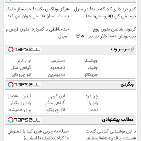
کمر درد داری؟ دیگه بسه! در منزل
هرگز بوتاکس نکنید! جوانساز جلبک
درمانش کن (◀پرسش‌نامه)
پوست شمارا ۱۰ سال جوان می کند
گردونه شانس بدون پوچ |
خداحافظی با کمردرد، بدون قرص و
بچرخونش 1000 دلار تتر ببر! 🔥😍
آمپول
از سراسر وب
جوانساز
دسترسی
این کرم
جلبک
نامحدود
گیاهی،مثل
چروکاتو
به بهترین
اتو چروکای
مثل اتو
آموزش‌ها
پوستتوصاف
وبگردی
صاف
تا روز
میکنه!50%تخفیف
میکنه
کنکور
چرا درد
این کرم
آرتروز مفصل
😍
زانو را
گیاهی،مثل
زانو رو یکبار
تحمل
اتو چروکای
برای همیشه
می‌کنی؟
پوستتوصاف
درمان کن!
مطالب پیشنهادی
خیلی
میکنه!50%تخفیف
◗پرسش‌نامه◖
ساده
با این نوشیدنی گیاهی کبدت
حمله به چربی های کبد با دمنوشِ
درمنزل
همیشه پرقدرته55%تخفیف
10 گیاه(تخفیف تا امشب)