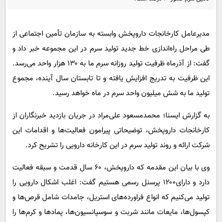
پیامک
سرگرمی
روانشناسی
فناوری
مدیرعامل کارخانجات داروپخش وابسته به سازمان تأمین اجتماعی از
آشپزی
گوناگون
طی مراحل راه‌اندازی خط جدید تولید سرم در این مجموعه خبر داد و
دانلود
حوادث
گفت: از آذرماه ظرفیت تولید روزانه سرم ما به ۱۳۰ هزار واحد می‌رسد.
این ظرفیت به تدریج افزایش یافته و تا تابستان سال آینده، مجموع
محیط زیست
تولید ما به شش میلیون واحد سرم در ماه خواهد رسید.
سلامت
به گزارش ایسنا؛ محمدمسعود علی‌مراد در جریان بازدید خبرنگاران از
فرهنگی
کارخانجات داروپخش، توضیحاتی پیرامون فعالیت‌ها و اقدامات این
بین الملل
شرکت ارائه و روند تولید سرم در این کارخانه دارویی را تشریح کرد.
اجتماعی
وی با بیان این مقدمه که داروپخش، ۶۰ سال قدمت و سبقه فعالیت
حیات وحش
دارد و دارای۱۲۰۰ پرسنل رسمی هستیم گفت: اغلب اشکال دارویی را
سیاست خارجی
تولید می‌کنیم که انواع فراورده‌های استریل، جامدات شامل قرص‌ها و
کپسول‌ها، مایعات مانند شربت و سوسپانسیون‌ها، پمادها و کرم‌ها را