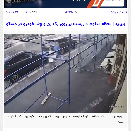
سیاسی
اقتصاد
فیلم
»
حوادث
کد
۸۶۶۳۱۰
انتشار:
۱۱:۱۷ - ۲۴-۰۸-۱۴۰۱
جامعه
اقتصادی
ببینید | لحظه سقوط داربست بر روی یک زن و چند خودرو در مسکو
ورزشی
اجتماعی
خودرو
بین الملل
حوادث
فرهنگ و هنر
سیاست خارجی
سلامت
علم و دانش
یک برش دانایی
قرآن
فناوری و It
محیط زیست
گوناگون
علمی
سفر و تفریح
فیلم
سرگرمی
اخبار کریپتو
عصر ایران 2
اقتصاد
باشگاه مغز
آموزش زبان
خواندنی ها و دیدنی ها
ورزش
مجله تصویری سلاح
دوربین مداربسته لحظه سقوط داربست فلزی بر روی یک زن و چند خودرو را ضبط کرده
است.
داستان کوتاه
سیاست