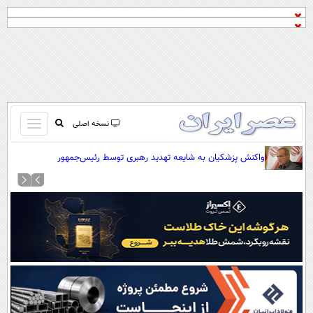
باز
نسخه اصلی
و
صفحه اول
واکنش پزشکیان به شایعه تهدید رهبری توسط رئیس‌جمهور
بسته
تماس با ما
کردن
آرشیو
منو
جستجو
نظرسنجی
آب و هوا
اوقات شرعی
پیوند ها
سواد زندگی