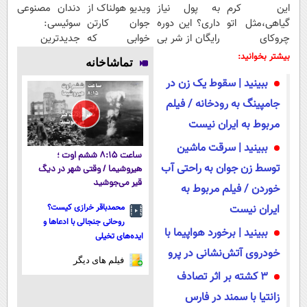
این کرم
به پول نیاز
ویدیو هولناک از
دندان مصنوعی
گیاهی،مثل اتو
داری؟ این دوره
جوان کارتن
سوئیسی:
چروکای
رایگان از شر بی
خوابی که
جدیدترین
پوستتوصاف
پولی خلاصت
میلیاردر شد.
فناوری اروپا،
بیشتر بخوانید:
تماشاخانه
میکنه!50%تخفیف
میکنه
آموزش رایگان
سبک و مقاوم |
ببینید | سقوط یک زن در
پرداخت قسطی
جامپینگ به رودخانه / فیلم
مربوط به ایران نیست
ببینید | سرقت ماشین
ساعت ۸:۱۵ ششم اوت ؛
توسط زن جوان به راحتی آب
هیروشیما / وقتی شهر در دیگ
قیر می‌جوشید
خوردن / فیلم مربوط به
ایران نیست
محمدباقر خرازی کیست؟
روحانی جنجالی با ادعاها و
ببینید | برخورد هواپیما با
ایده‌های تخیلی
خودروی آتش‌نشانی در پرو
فیلم های دیگر
3 کشته بر اثر تصادف
زانتیا با سمند در فارس