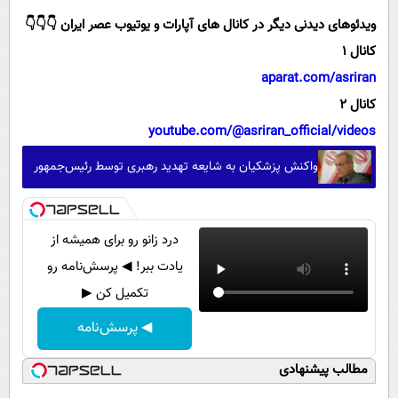
ویدئوهای دیدنی دیگر در کانال های آپارات و یوتیوب عصر ایران 👇👇👇
کانال 1
aparat.com/asriran
کانال 2
youtube.com/@asriran_official/videos
واکنش پزشکیان به شایعه تهدید رهبری توسط رئیس‌جمهور
درد زانو رو برای همیشه از
یادت ببر! ◀ پرسش‌نامه رو
تکمیل کن ▶
◀ پرسش‌نامه
مطالب پیشنهادی