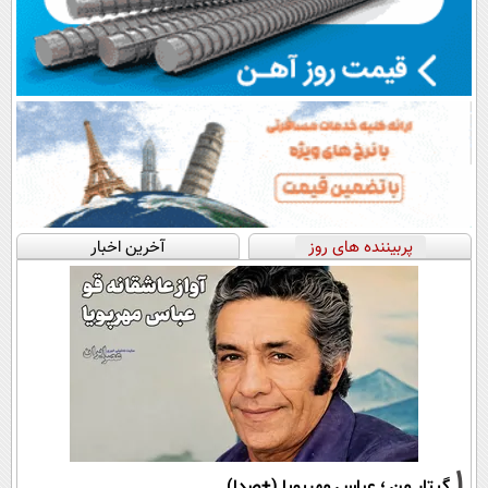
پربیننده های روز
آخرین اخبار
1
گیتار من ؛ عباس مهرپویا (+صدا)