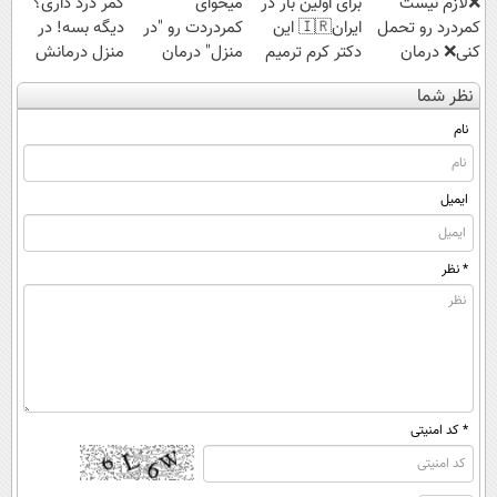
❌لازم نیست
برای اولین بار در
میخوای
کمر درد داری؟
کمردرد رو تحمل
ایران🇮🇷 این
کمردردت رو "در
دیگه بسه! در
کنی❌ درمان
دکتر کرم ترمیم
منزل" درمان
منزل درمانش
بدون جراحی و
کننده 23 روزه
کنی؟ (◂فیلم +
کن
نظر شما
قرص
ساخت!
◂پرسش‌نامه)
(◀پرسش‌نامه)
(پرسشنامه)
نام
ایمیل
* نظر
* کد امنیتی