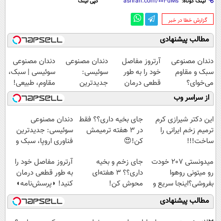
لینک کوتاه:
کپی لینک
‌گزارش خطا در خبر
مطالب پیشنهادی
دندان مصنوعی
آرتروز مفاصل
دندان مصنوعی
دندان مصنوعی
سبک و مقاوم
خود را به طور
سوئیسی:
سوئیسی | سبک،
می‌خوای؟
قطعی درمان
جدیدترین
مقاوم، طبیعی!
پرداخت اقساطی
کنید!
فناوری اروپا،
ویزیت
از سراسر وب
هم داریم!😍 |
◗پرسش‌نامه◖
سبک و مقاوم |
رایگان+پرداخت
📍تهران
پرداخت قسطی
اقساطی😍
این دکتر شیرازی کرم
جای بخیه داری؟؟ فقط
دندان مصنوعی
ترمیم زخم ایرانی را
در 3 هفته ترمیمش
سوئیسی: جدیدترین
ساخت!!!
کن!😍
فناوری اروپا، سبک و
مقاوم | پرداخت
میدونستی 207 خودت
جای زخم و بخیه
آرتروز مفاصل خود را
قسطی
رو میتونی روهوا
داری؟؟ 3 هفته‌ای
به طور قطعی درمان
بفروشی؟اینجا سریع و
محوش کن!
کنید! ◗پرسش‌نامه◖
راحت بفروش
مطالب پیشنهادی