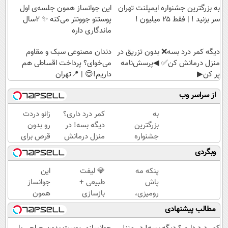
به بزرگترین جشنواره ایمپلنت تهران
این جوانساز همون جلسه‌ی اول
سر بزنید ! | فقط ۲۵ میلیون !
پوستتو جوونتر می‌کنه ✨ 2سال
ماندگاری داره
دیگه کمر درد بسه❌ بدون تزریق در
دندان مصنوعی سبک و مقاوم
منزل درمانش کن✅ ◀پرسش‌نامه
می‌خوای؟ پرداخت اقساطی هم
پر کن▶
داریم!😍 | 📍تهران
از سراسر وب
به
کمر درد داری؟
زانو دردت
بزرگترین
دیگه بسه! در
رو بدون
جشنواره
منزل درمانش
قرص برای
ایمپلنت
کن
همیشه
وبگردی
تهران
(◀پرسش‌نامه)
خوب کن!
سر بزنید
(قدم اول،
پنکه مه
💎 لیفت
این
! | فقط
پرسش‌نامه)
پاش
طبیعی +
جوانساز
۲۵
رومیزی،
بازسازی
همون
میلیون
مخصوص
پوست +
جلسه‌ی
مطالب پیشنهادی
!
گرمایی‌ها!!
کاهش
اول
چین‌وچروک؛
پوستتو