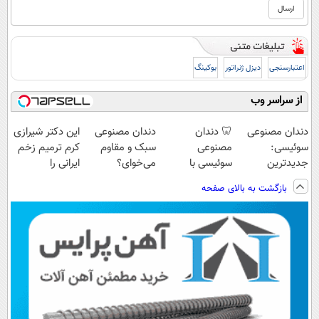
اعتبارسنجی
دیزل ژنراتور
بوکینگ
از سراسر وب
دندان مصنوعی
🦷 دندان
دندان مصنوعی
این دکتر شیرازی
سوئیسی:
مصنوعی
سبک و مقاوم
کرم ترمیم زخم
جدیدترین
سوئیسی با
می‌خوای؟
ایرانی را
فناوری اروپا،
تکنولوژی
پرداخت اقساطی
ساخت!!!
بازگشت به بالای صفحه
سبک و مقاوم |
دیجیتال |
هم داریم!😍 |
پرداخت قسطی
پرداخت در 4
📍تهران
قسط |📍 تهران