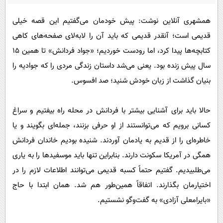
پیامک
سرگرمی
همشهری آنلاین نوشت: پیش خودمان می‌گفتیم این قصه خیلی
روانشناسی
فناوری
قدیمی است؛ آنقدر قدیمی که باید آن را لابه‌لای صفحه‌های کاهی
آشپزی
گوناگون
کتابچه‌ها پیدا کرد، اما رودست خوردیم؛ «جواد فردانش» تا همین ۱۵
دانلود
حوادث
سال پیش زنده بود. یعنی می‌شد داستان زندگی مردی را که جوادیه را
محیط زیست
بنیان گذاشت از زبان خودش شنید؛ صد افسوس.
سلامت
حالا باید برای آشنایی بیشتر با فردانش در محله راه بیفتیم و سراغ
فرهنگی
کسانی برویم که می‌توانستند از او حرفی بزنند، جمله‌ای بگویند و یا
بین الملل
خاطره‌ای را از قدیم به یادمان ‌آوردند. شنیده بودیم خاندان فردانش
اجتماعی
همگی در آمریکا سکونت دارند. بنابراین تنها باید موسفیدها را به یاری
می‌طلبیدیم. گفتیم حتماً کسبه قدیمی می‌توانند اطلاعات لازم را در
حیات وحش
اختیارمان بگذارند. اتفاقاً همین‌طور هم شد. همان ابتدا با حاج
سیاست خارجی
«بایرامعلی آزادی» به گفت‌وگو نشستیم.