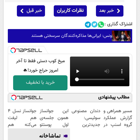
خبر بعد
نظرات کاربران
خبر قبل
اشتراک گذاری :
ونس: ایرانی‌ها مذاکره‌کنندگان سرسختی هستند
میخ کوب دستی فقط تا آخر
امروز حراج خورد!🔥
خرید با تخفیف
مطالب پیشنهادی
مسیر همراهی و
دندان مصنوعی
این جوانساز
جوانساز نسل 4
گزارش عملکرد
سوئیسی:
همون جلسه‌ی
هم لیفت
گروه اسنپ در
جدیدترین
اول پوستتو
می‌کنه هم
۱۴۰۴
فناوری اروپا،
جوونتر می‌کنه
پوستتو بازسازی
تماشاخانه
سبک و مقاوم |
✨ 2سال
کامل 😍 24