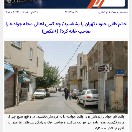
سیاسی
اقتصاد
صفحه نخست
»
اجتماعی
کد
۸۶۶۳۱۸
انتشار:
۱۲:۰۸ - ۲۴-۰۸-۱۴۰۱
جامعه
اقتصادی
حاتم طایی جنوب‌ تهران را بشناسید/ چه کسی اهالی محله جوادیه را
صاحب خانه کرد؟ (+عکس)
ورزشی
اجتماعی
خودرو
بین الملل
حوادث
فرهنگ و هنر
سیاست خارجی
سلامت
علم و دانش
یک برش دانایی
قرآن
فناوری و It
محیط زیست
گوناگون
علمی
سفر و تفریح
فیلم
سرگرمی
اخبار کریپتو
عصر ایران 2
اقتصاد
باشگاه مغز
آموزش زبان
خواندنی ها و دیدنی ها
ورزش
مجله تصویری سلاح
واقعاً نام جواد برازنده‌اش بود. واقعاً جوادیه را به مردمش بخشید. در واقع، هیچ ‌چیز از
مردم نگرفت. عده زیادی در جوادیه ساکنند و صاحب خانه و زندگی شده‌اند، اما هنوز به
داستان کوتاه
سیاست
آقای فردانش بدهکارند.