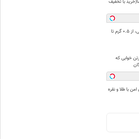
(خرید با تخفیف
خرید شمش پلمپ طلاسی، از ۰.۵ گرم تا
رتن خوابی که
ان
من با طلا و نقره