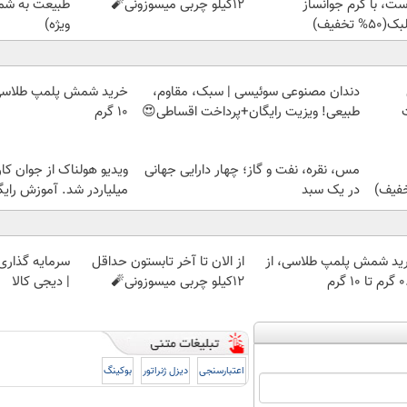
ست، با کرم جوانساز
12کیلو چربی میسوزونی🧨
طبیعت به شما
50% تخفیف)
ویژه)
دندان مصنوعی سوئیسی | سبک، مقاوم،
طبیعی! ویزیت رایگان+پرداخت اقساطی😍
۱۰ گرم
مس، نقره، نفت و گاز؛ چهار دارایی جهانی
ویدیو هولناک از جوان کا
در یک سبد
میلیاردر شد. آموزش رایگ
ید شمش پلمپ طلاسی، از
از الان تا آخر تابستون حداقل
سرمایه گذاری ا
 ۱۰ گرم
12کیلو چربی میسوزونی🧨
| دیجی کالا
اعتبارسنجی
دیزل ژنراتور
بوکینگ