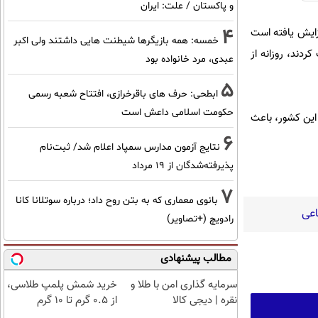
و پاکستان / علت: ایران
4
آغاز شد، تعداد کاربران به ۶.۵ تا ۷ میلیون نفر افزایش یافته است
خمسه: همه بازیگرها شیطنت هایی داشتند ولی اکبر
در نظرسنجی شرکت کردند، روزانه از
عبدی، مرد خانواده بود
5
ابطحی: حرف های باقرخرازی، افتتاح شعبه رسمی
حکومت اسلامی داعش است
ی این کشور، باعث
6
نتایج آزمون مدارس سمپاد اعلام شد/ ثبت‌نام
پذیرفته‌شدگان از ۱۹ مرداد
7
بانوی معماری که به بتن روح داد؛ درباره سوتلانا کانا
اعی
رادویچ (+تصاویر)
مطالب پیشنهادی
سرمایه گذاری امن با طلا و
خرید شمش پلمپ طلاسی،
نقره | دیجی کالا
از ۰.۵ گرم تا ۱۰ گرم