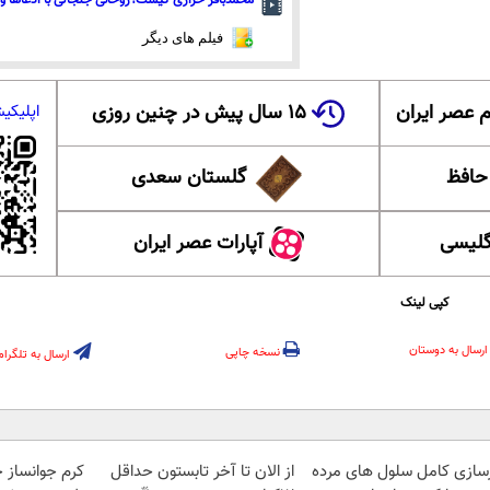
محمدباقر خرازی کیست؟روحانی جنجالی با ادعاها و 
فیلم های دیگر
 عصر ایران
۱۵ سال پیش در چنین روزی
اپلیکی
 حافظ
گلستان سعدی
گلیسی
آپارات عصر ایران
کپی لینک
ارسال به دوستان
نسخه چاپی
ارسال به تلگرام
زسازی کامل سلول های مرده
از الان تا آخر تابستون حداقل
کرم جوانساز 