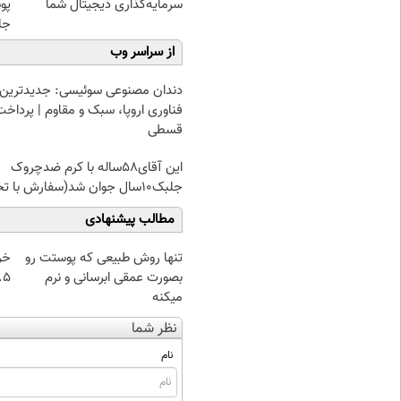
سرمایه‌گذاری دیجیتال شما
پو
جلبک(
از سراسر وب
دندان مصنوعی سوئیسی: جدیدترین
فناوری اروپا، سبک و مقاوم | پرداخت
قسطی
این آقای58ساله با کرم ضدچروک
جلبک10سال جوان شد(سفارش با تخفیف)
مطالب پیشنهادی
تنها روش طبیعی که پوستت رو
خر
بصورت عمقی ابرسانی و نرم
۰.۵ گرم تا
میکنه
نظر شما
نام