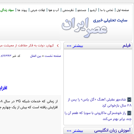
صفحه اول
تماس با ما
آرشیو
جستجو
نظرسنجی
آب و هوا
اوقات شرعی
پیوند ها
سواد زندگی
فیلم
بیشتر »»
کیهان: دولت به فکر حفاظت از معیشت م
صفحه نخست
»
بین الملل
کد خبر
۸۶۶۳۴۳
افزا
شادمهر عقیلی آهنگ «گل یاس» را پس از
۲۸ سال بازخوانی کرد
افزایش یافته است که بیش از یک چهارم جمعیت ۲۵ میلیونی کره ش
راز خوشمزگی ماکارونی با سویا که طعم آن را
چند برابر بهتر می‌کند
آموزش زبان انگلیسی
بیشتر »»