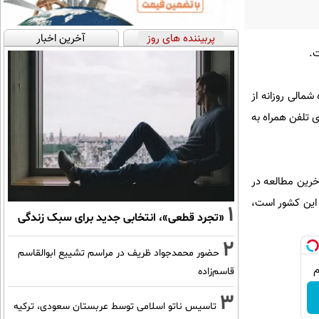
پربیننده های روز
آخرین اخبار
ت.
ه بیش از ۷ میلیون نفر از مردم کره شمالی روزانه از
ی تلفن همراه به
آخرین مطالعه در
ی، که شامل تجزیه و تحلیل تصاویر ماهواره‌ای و نظرسنجی از حدود ۴۰ فراری این کشور است،
1
«تجرد قطعی»، انتخابی جدید برای سبک زندگی
2
حضور محمدجواد ظریف در مراسم تشییع ابوالقاسم
قاسم‌زاده
3
تاسیس ناتو اسلامی توسط عربستان سعودی، ترکیه