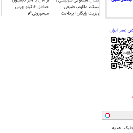
دندان مصنوعی سوئیسی |
از الان تا آخر تابستون
ایده‌های تخیلی
سبک، مقاوم، طبیعی!
حداقل 12کیلو چربی
ویزیت رایگان+پرداخت
میسوزونی🧨
اقساطی😍
شن عصر ایران
جلبک، هدیه