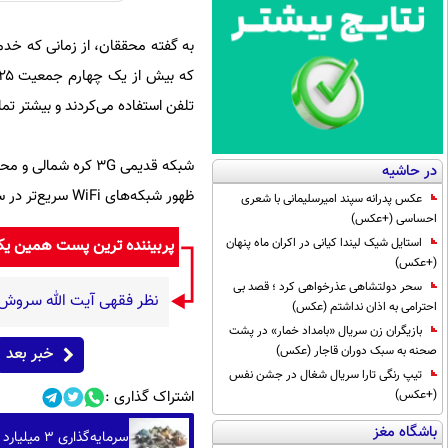
تلفن استفاده می‌کردند و بیشتر تما
شبکه قدیمی ۳G کره 
در حاشیه
ظهور شبکه‌های WiFi سریع‌تر در سراسر کشور شده است.
عکس پدرانه سپند امیرسلیمانی با شعری
احساسی (+عکس)
پربیننده ترین پست همین ی
استایل شیک لیندا کیانی در اکران ماه پنهان
(+عکس)
سحر دولتشاهی عذرخواهی کرد ؛ قصد بی
نظر فقهی آیت الله سروش
احترامی به اذان نداشتم (عکس)
بازیگران زن سریال «بامداد خمار» در پشت
خبر بعد
صحنه به سبک دوران قاجار (عکس)
تیپ رنگی تارا سریال شغال در جشن نفس
اشتراک گذاری :
(+عکس)
باشگاه مغز
سرمایه‌گذاری ۳ میلیارد دلاری آمریکا در پروژه‌های معدنی