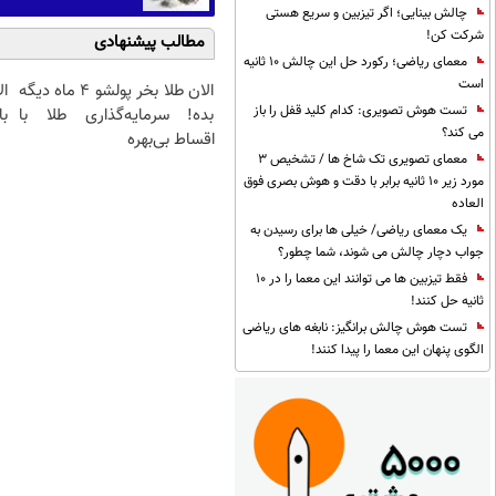
چالش بینایی؛ اگر تیزبین و سریع هستی
شرکت کن!
مطالب پیشنهادی
معمای ریاضی؛ رکورد حل این چالش 10 ثانیه
است
الان طلا بخر پولشو 4 ماه دیگه
ا
تست هوش تصویری: کدام کلید قفل را باز
بده! سرمایه‌گذاری طلا با
با
می کند؟
اقساط بی‌بهره
معمای تصویری تک شاخ ها / تشخیص 3
مورد زیر 10 ثانیه برابر با دقت و هوش بصری فوق
العاده
یک معمای ریاضی/ خیلی ها برای رسیدن به
جواب دچار چالش می شوند، شما چطور؟
فقط تیزبین ها می توانند این معما را در 10
ثانیه حل کنند!
تست هوش چالش برانگیز: نابغه های ریاضی
الگوی پنهان این معما را پیدا کنند!