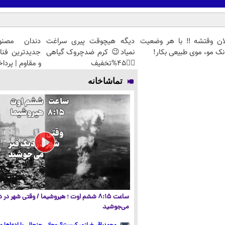
لان وقتشه‼️ با هر وضعیت
دیگه هیچوقت پیری سراغت
دندان مصنو
نک مو، موی طبیعی بکار!
نمیاد😉 کرم ضدچروک گیاهی
جدیدترین فنا
👈🏻45%تخفیف
و مقاوم | پرد
تماشاخانه
ساعت ۸:۱۵ ششم اوت ؛ هیروشیما / وقتی شهر در
می‌جوشید