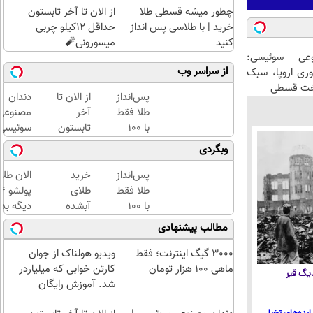
چطور میشه قسطی طلا
از الان تا آخر تابستون
خرید | با طلاسی پس انداز
حداقل 12کیلو چربی
کنید
میسوزونی🧨
عی سوئیسی:
از سراسر وب
وری اروپا، سبک
اخت قسطی
پس‌انداز
از الان تا
دندان
طلا فقط
آخر
مصنوعی
با ۱۰۰
تابستون
سوئیسی
هزارتومان
حداقل
جدیدتری
وبگردی
(امن و
12کیلو
فناوری
راحت)
چربی
اروپا،
پس‌انداز
خرید
الان طلا
میسوزونی
سبک و
طلا فقط
طلای
🧨
مقاوم |
با ۱۰۰
آبشده
دیگه بده
پرداخت
هزارتومان
حتی با
سرمایه‌گ
مطالب پیشنهادی
قسطی
(امن و
۱۰۰هزارتومان
طلا با ا
راحت)
بی‌بهره
3000 گیگ اینترنت؛ فقط
ویدیو هولناک از جوان
ماهی 100 هزار تومان
کارتن خوابی که میلیاردر
 دیگ قیر
شد. آموزش رایگان