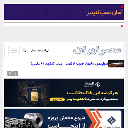
باز
نسخه اصلی
و
صفحه اول
هواپیمای مافوق صوت لاکهید؛ رقیب کنکورد (+عکس)
بسته
تماس با ما
کردن
آرشیو
منو
جستجو
نظرسنجی
آب و هوا
اوقات شرعی
پیوند ها
سواد زندگی