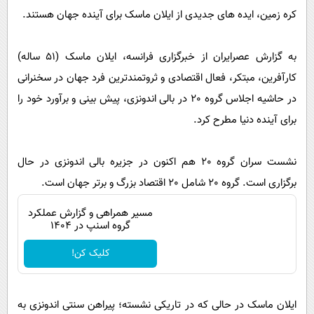
پیامک
سرگرمی
کره زمین،‌ ایده های جدیدی از ایلان ماسک برای آینده جهان هستند.
روانشناسی
فناوری
به گزارش عصرایران از خبرگزاری فرانسه، ایلان ماسک (51 ساله)
آشپزی
گوناگون
‌کارآفرین، مبتکر،‌ فعال اقتصادی و ثروتمندترین فرد جهان در سخنرانی
دانلود
حوادث
در حاشیه اجلاس گروه 20 در بالی اندونزی، پیش بینی و برآورد خود را
محیط زیست
برای آینده دنیا مطرح کرد.
سلامت
نشست سران گروه 20 هم اکنون در جزیره بالی اندونزی در حال
فرهنگی
برگزاری است. گروه 20 شامل 20 اقتصاد بزرگ و برتر جهان است.
بین الملل
مسیر همراهی و گزارش عملکرد
اجتماعی
گروه اسنپ در ۱۴۰۴
حیات وحش
کلیک کن!
سیاست خارجی
ایلان ماسک در حالی که در تاریکی نشسته؛ پیراهن سنتی اندونزی به