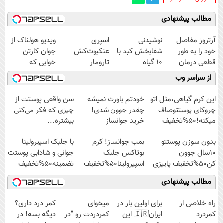
مطالب پیشنهادی
آرتروز مفاصل
نوشیدنی
اسپری
ویدیو هولناک از
خود را به طور
شفابخش کبد با
عنکبوت‌‌کش
جوان کارتن
قطعی درمان
10 گیاه
تارومار
خوابی که
کنید!
موثر(تخفیف تا
ازبین‌برنده انواع
میلیاردر شد.
از سراسر وب
◗پرسش‌نامه◖
امشب)
عنکبوت
آموزش رایگان
این کرم گیاهی،مثل اتو
خودتم باورت نمیشه
سن واقعی پوستت از
چروکای پوستتوصاف
چقدر جوون شدی!
چیزی که فکر می‌کنی
میکنه!50%تخفیف
خرید جوانساز
بیشتره...
اسپیرولینا با تخفیف
بدون سوزن پوستتو
بمب جوانساز! کرم
با جلبک اسپیرولینا
ویژه
10سال جوون
بوتاکس جلبک
جوانی و شادابی پوستت
کن50%تخفیف پاییزی
اسپیرولینا50%تخفیف
تضمینه50%تخفیف
مطالب پیشنهادی
‌راه خلاصی از
برای اولین بار در
میخوای
کمر درد داری؟
کمردرد
ایران🇮🇷 این
کمردردت رو "در
دیگه بسه! در