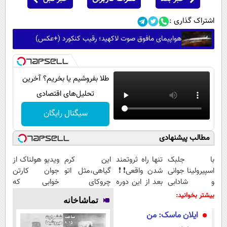
اشتراک گذاری :
هواپیمای مافوق صوت لاکهید؛ رقیب کنکورد (+عکس)
طلا بفروشیم یا بخریم؟ آخرین
تحلیل‌های اقتصادی
سیگنال رایگان
مطالب پیشنهادی
با جلبک
تنها راه ثروتمند
این کرم
ویدیو هولناک از
اسپیرولینا جوانی
شدن واقعی❗❗
گیاهی،مثل اتو
جوان کارتن
و شادابی
بعد از این دوره
چروکای
خوابی که
پوستت
تو خواب هم
پوستتوصاف
میلیاردر شد.
بیشتر بخوانید:
تماشاخانه
تضمینه50%تخفیف
پول در بیار😍
میکنه!50%تخفیف
آموزش رایگان
ایلان ماسک: من