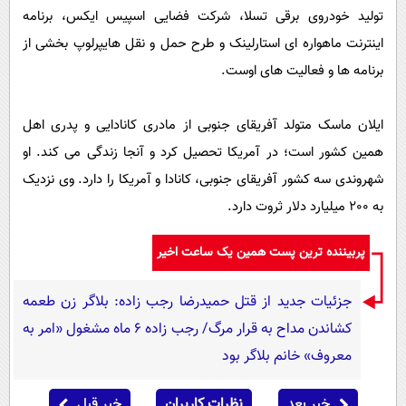
تولید خودروی برقی تسلا،‌ شرکت فضایی اسپیس ایکس،‌ برنامه
اینترنت ماهواره ای استارلینک و طرح حمل و نقل هایپرلوپ بخشی از
برنامه ها و فعالیت های اوست.
ایلان ماسک متولد آفریقای جنوبی از مادری کانادایی و پدری اهل
همین کشور است؛ در آمریکا تحصیل کرد و آنجا زندگی می کند. او
شهروندی سه کشور آفریقای جنوبی، کانادا و آمریکا را دارد. وی نزدیک
به 200 میلیارد دلار ثروت دارد.
پربیننده ترین پست همین یک ساعت اخیر
جزئیات جدید از قتل حمیدرضا رجب زاده: بلاگر زن طعمه
کشاندن مداح به قرار مرگ/ رجب زاده 6 ماه مشغول «امر به
معروف» خانم بلاگر بود
خبر بعد
نظرات کاربران
خبر قبل