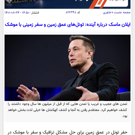
سیاسی
اقتصاد
صفحه نخست
»
فناوری
کد
۸۶۶۳۴۸
انتشار:
۱۴:۵۰ - ۲۴-۰۸-۱۴۰۱
جامعه
اقتصادی
ایلان ماسک درباره آینده:‌ تونل‌های عمق زمین و سفر زمینی با موشک
ورزشی
اجتماعی
خودرو
بین الملل
حوادث
فرهنگ و هنر
سیاست خارجی
سلامت
علم و دانش
یک برش دانایی
قرآن
فناوری و It
محیط زیست
گوناگون
علمی
سفر و تفریح
فیلم
سرگرمی
اخبار کریپتو
تمدن های عجیب و غریب یا تمدن هایی که از قبل از میلیون ها سال وجود داشتند را
عصر ایران 2
اقتصاد
باشگاه مغز
کشف خواهیم کرد. معتقدم رفتن به آنجا و کشف کهکشان ها خیلی لذت بخش خواهد
آموزش زبان
خواندنی ها و دیدنی ها
ورزش
بود.
مجله تصویری سلاح
داستان کوتاه
سیاست
حفر تونل در عمق زمین برای حل مشکل ترافیک و سفر با موشک در