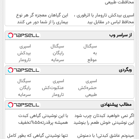
محافظت طبیعی
اسپری بیدکش تارومار با اثرفوری ،
این گیاهان معجزه گر هر نوع
محافظ لباس در مقابل بید
بیماری را از شما دور می کنند
از سراسر وب
سیگنال
سیگنال
اسپری
به
رایگان
بیدکش
موقع
سرمایه
تارومار
سرمایه
گذاری
با
وبگردی
گذاری
میخوای؟
اثرفوری
(رایگان
ثبت نام
،
اسپری
اسپری
سیگنال
به
کن
محافظ
حشره‌کش
عنکبوت‌‌کش
رایگان
مدت
لباس
طبیعی
تارومار
سرمایه
محدود)
در
تارومار
ازبین‌برنده
گذاری
مطالب پیشنهادی
مقابل
سازگار با
انواع
میخوای؟
بید
محیط
عنکبوت
ثبت نام
اگر نمی خواهید کبدتان چرب شود
با این نوشیدنی گیاهی کبدت
زیست و با
کن
این نوشیدنی خوش طعم را بنوشید
همیشه پرقدرته55%تخفیف
محافظت
طبیعی
میدونم عاشق کبدتی! با دمنوش
تنها نوشیدنی گیاهی که بطور کامل