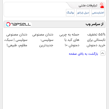
اعتبارسنجی
دیزل ژنراتور
بوکینگ
از سراسر وب
55% تخفیف
حمله به چربی
دندان مصنوعی
دندان مصنوعی
تابستانی برای
های کبد با
سوئیسی:
سوئیسی | سبک،
خرید دمنوش
دمنوشِ 10
جدیدترین
مقاوم، طبیعی!
پاکسازی کبد
گیاه(تخفیف تا
فناوری اروپا،
ویزیت
بازگشت به بالای صفحه
امشب)
سبک و مقاوم |
رایگان+پرداخت
پرداخت قسطی
اقساطی😍