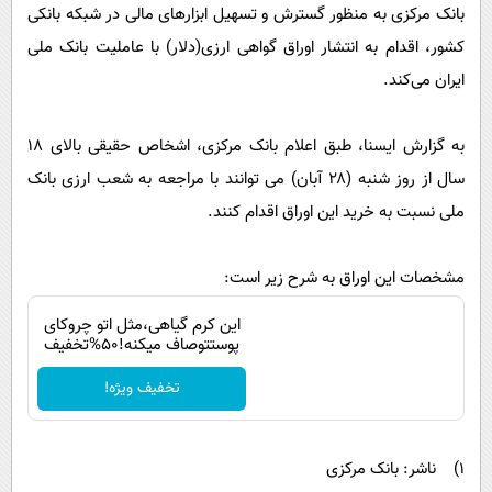
پیامک
سرگرمی
بانک مرکزی به منظور گسترش و تسهیل ابزارهای مالی در شبکه بانکی
کشور، اقدام به انتشار اوراق گواهی ارزی(دلار) با عاملیت بانک ملی
روانشناسی
فناوری
ایران می‌کند.
آشپزی
گوناگون
دانلود
حوادث
به گزارش ایسنا، طبق اعلام بانک مرکزی، اشخاص حقیقی بالای ۱۸
محیط زیست
سال از روز شنبه (۲۸ آبان) می توانند با مراجعه به شعب ارزی بانک
ملی نسبت به خرید این اوراق اقدام کنند.
سلامت
فرهنگی
مشخصات این اوراق به شرح زیر است:
بین الملل
این کرم گیاهی،مثل اتو چروکای
اجتماعی
پوستتوصاف میکنه!50%تخفیف
حیات وحش
تخفیف ویژه!
سیاست خارجی
۱) ناشر: بانک مرکزی