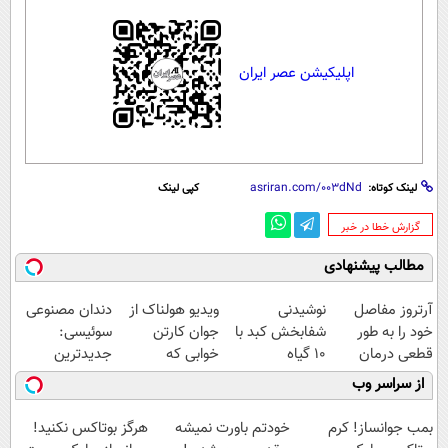
اپلیکیشن عصر ایران
لینک کوتاه:
کپی لینک
‌گزارش خطا در خبر
مطالب پیشنهادی
آرتروز مفاصل
نوشیدنی
ویدیو هولناک از
دندان مصنوعی
خود را به طور
شفابخش کبد با
جوان کارتن
سوئیسی:
قطعی درمان
10 گیاه
خوابی که
جدیدترین
کنید!
موثر(تخفیف تا
میلیاردر شد.
فناوری اروپا،
از سراسر وب
◗پرسش‌نامه◖
امشب)
آموزش رایگان
سبک و مقاوم |
پرداخت قسطی
بمب جوانساز! کرم
خودتم باورت نمیشه
هرگز بوتاکس نکنید!