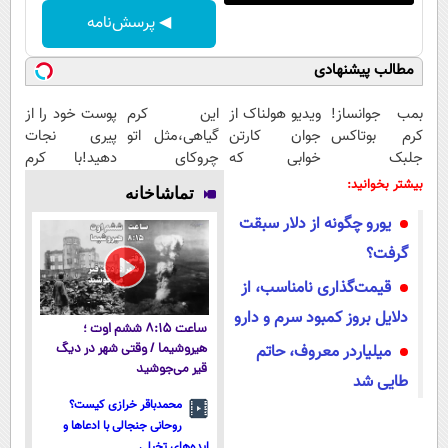
◀ پرسش‌نامه
مطالب پیشنهادی
بمب جوانساز!
ویدیو هولناک از
این کرم
پوست خود را از
کرم بوتاکس
جوان کارتن
گیاهی،مثل اتو
پیری نجات
جلبک
خوابی که
چروکای
دهید!با کرم
اسپیرولینا50%تخفیف
میلیاردر شد.
پوستتوصاف
ضدچروک
بیشتر بخوانید:
تماشاخانه
آموزش رایگان
میکنه!50%تخفیف
جلبک
یورو چگونه از دلار سبقت
گرفت؟
قیمت‌گذاری نامناسب، از
دلایل بروز کمبود سرم و دارو
ساعت ۸:۱۵ ششم اوت ؛
میلیاردر معروف، حاتم
هیروشیما / وقتی شهر در دیگ
قیر می‌جوشید
طایی شد
محمدباقر خرازی کیست؟
روحانی جنجالی با ادعاها و
ایده‌های تخیلی