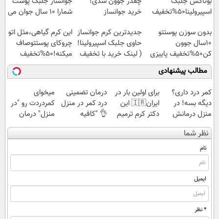
بوتاکس جلبک
چقدر جوون شدی!
جوانساز جلبک پوست
اسپیرولینا50%تخفیف
خرید جوانساز
شمارا ۱۰ سال جوان می
اسپیرولینا با تخفیف
کند
بدون سوزن پوستتو
جدیدترین کرم جوانساز
این کرم گیاهی،مثل اتو
ویژه
10سال جوون
حاوی جلبک اسپیرولینا!
چروکای پوستتوصاف
کن50%تخفیف پاییزی
( لینک خرید با تخفیف
میکنه!50%تخفیف
ویژه)
مطالب پیشنهادی
کمر درد داری؟
برای اولین بار در
درمان تضمینی
میخوای
دیگه بسه! در
ایران🇮🇷 این
درد کمر در منزل
کمردردت رو "در
منزل درمانش
دکتر کرم ترمیم
👌 "کافیه
منزل" درمان
کن
کننده 23 روزه
پرسش‌نامه رو پر
کنی؟ (◂فیلم +
نظر شما
(◀پرسش‌نامه)
ساخت!
کنی"
◂پرسش‌نامه)
نام
ایمیل
* نظر