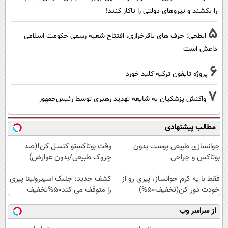
را بکشند و نیرو‌های دولتی را ناکار کنند!
5
ابطحی: حرف های باقرخرازی، افتتاح شعبه رسمی حکومت اسلامی
داعش است
6
پروژه تایفون ترکیه کلید خورد
7
واکنش پزشکیان به شایعه تهدید رهبری توسط رئیس‌جمهور
مطالب پیشنهادی
جوانسازی طبیعی پوست بدون
وقت بوتاکستو کنسل کن!(ضد
بوتاکس و جراحی
چروک طبیعی/بدون عوارض)
فقط با یه کرم جوانساز، پیری رو از
کشف جدید: جلبک اسپیرولینا پیری
خودت دور کن(تخفیف50%)
را متوقف می کند50%تخفیف
از سراسر وب