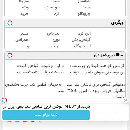
جوانساز
بمب
شرایط
جلبک
جوانساز!
ویژه
چروکاتو
کرم
خرید
مثل اتو
بوتاکس
کرم
وبگردی
صاف
جلبک
بوتاکس
میکنه
اسپیرولینا50%تخفیف
گیاهی
این کرم
تجربه‌ی
مسیر
😍
تا پایان
گیاهی،مثل
نوین
همراهی
امشب!
اتو چروکای
ترید با
و
پوستتوصاف
والکس،
گزارش
مطالب پیشنهادی
میکنه!50%تخفیف
آینده‌ای
عملکرد
روشن
گروه
اگر نمی خواهید کبدتان چرب شود
با این نوشیدنی گیاهی کبدت
در
اسنپ
این نوشیدنی خوش طعم را بنوشید
همیشه پرقدرته55%تخفیف
انتظار
در
دمنوشی گیاهی برای داشتن یک کبد
شماست
۱۴۰۴
راه درمان قطعی کبد چرب مشخص
سالم‌تر! فروش ویژه ی امروز با50%
شد
تخفیف
بازدید از IM LS7 لوکس ترین شاسی بلند برقی ایران در
صفحه اول
فیلم
عصر ایران۲
درباره عصرایران
تماس با ما
آرشیو
جستجو
باشگاه انقلاب
ثبت درخواست
پیوندها
نظرسنجی
آب و هوا
اوقات شرعی
سواد زندگی