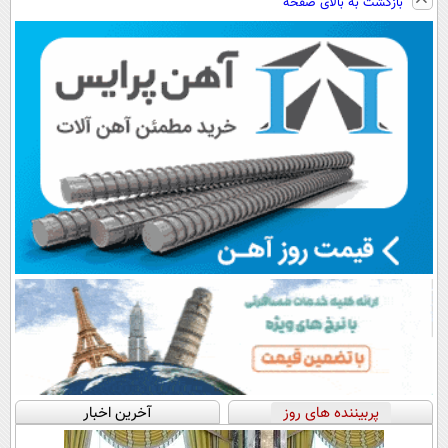
بازگشت به بالای صفحه
رایگان+پرداخت
میکنه!+تخفیف
سبک و مقاوم |
◗پرسش‌نامه◖
اقساطی😍
ویژه
پرداخت قسطی
پربیننده های روز
آخرین اخبار