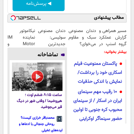
◀ پرسش‌نامه
مطالب پیشنهادی
مسیر همراهی و
دندان مصنوعی
دندان مصنوعی
نیکاموتور
گزارش عملکرد
سبک و مقاوم
سوئیسی:
نماینده IM
گروه اسنپ در
می‌خوای؟
جدیدترین
Motor و
۱۴۰۴
پرداخت
فناوری اروپا،
Lynk&Co در
بیشتر بخوانید:
تماشاخانه
اقساطی هم
سبک و مقاوم |
ایران
پاکستان ممنوعیت فیلم
داریم!😍 | 📍
پرداخت قسطی
تهران
اسکاری خود را برداشت/
نمایش با اندکی حذفیات
10 رقیب مهم سینمای
ساعت ۸:۱۵ ششم اوت ؛
ایران در اسکار / از سینمای
هیروشیما / وقتی شهر در دیگ
قیر می‌جوشید
محبوب کره جنوبی تا اولین
حضور سینماگر اوکراینی
محمدباقر خرازی کیست؟
روحانی جنجالی با ادعاها و
ایده‌های تخیلی