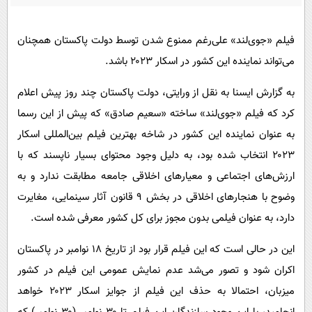
پیامک
سرگرمی
روانشناسی
فناوری
فیلم «جوی‌لند» علی‌رغم ممنوع شدن توسط دولت پاکستان همچنان
آشپزی
گوناگون
می‌تواند نماینده این کشور در اسکار ۲۰۲۳ باشد.
دانلود
حوادث
به گزارش ایسنا به نقل از ورایتی، دولت پاکستان چند روز پیش اعلام
محیط زیست
کرد که فیلم «جوی‌لند» ساخته «سعیم صادق» که پیش از این رسما
به عنوان نماینده این کشور در شاخه بهترین فیلم بین‌المللی اسکار
سلامت
۲۰۲۳ انتخاب شده بود، به دلیل وجود محتوای بسیار ناپسند که با
فرهنگی
ارزش‌های اجتماعی و معیارهای اخلاقی جامعه مطابقت ندارد و به
بین الملل
وضوح با هنجارهای اخلاقی در بخش ۹ قانون آثار سینمایی، مغایرت
اجتماعی
دارد، به عنوان فیلمی بدون مجوز برای کل کشور معرفی شده است.
حیات وحش
این در حالی است که این فیلم قرار بود از تاریخ ۱۸ نوامبر در پاکستان
سیاست خارجی
اکران شود و تصور می‌شد عدم نمایش عمومی این فیلم در کشور
میزبان، احتمالا به حذف این فیلم از جوایز اسکار ۲۰۲۳ خواهد