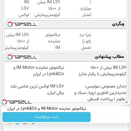
۱
IM LS9 بیش
IM
میلیارد
از 1500
LS7
اعتبار
کیلومترپیمایش
لوکس
خرید
با یکبار شارژ
ترین
وبگردی
طلا |
شاسی
بدون
بلند
چرا درد
نیکاموتور
IM LS9 بیش
ضامن
برقی
زانو را
نماینده
از 1500
و چک
ایران
تحمل
IM
کیلومترپیمایش
می‌کنی؟
Motor و
با یکبار شارژ
مطالب پیشنهادی
خیلی
Lynk&Co
ساده
در ایران
IM LS9 بیش از 1500
نیکاموتور نماینده IM Motor و
درمنزل
کیلومترپیمایش با یکبار شارژ
Lynk&Co در ایران
درمانش
کن
دندان مصنوعی سوئیسی:
IM LS7 لوکس ترین شاسی بلند
جدیدترین فناوری اروپا، سبک و
برقی ایران
مقاوم | پرداخت قسطی
نیکاموتور نماینده IM Motor و Lynk&Co در ایران
صفحه اول
فیلم
عصر ایران۲
درباره عصرایران
تماس با ما
آرشیو
جستجو
ثبت درخواست
پیوندها
نظرسنجی
آب و هوا
اوقات شرعی
سواد زندگی