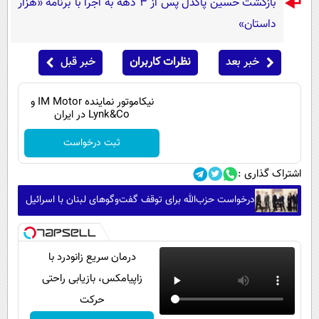
بازگشت حسین پاکدل پس از ۳ دهه به اجرا با برنامه «هزار
داستان»
خبر بعد
نظرات کاربران
خبر قبل
نیکاموتور نماینده IM Motor و
Lynk&Co در ایران
ثبت درخواست
اشتراک گذاری :
درخواست حزب‌الله برای توقف گفت‌وگوهای لبنان با اسرائیل
درمان سریع زانودرد با
زاپیامکس، بازیابی راحتی
حرکت