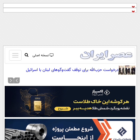
باز
نسخه اصلی
و
صفحه اول
درخواست حزب‌الله برای توقف گفت‌وگوهای لبنان با اسرائیل
بسته
تماس با ما
کردن
آرشیو
منو
جستجو
نظرسنجی
آب و هوا
اوقات شرعی
پیوند ها
سواد زندگی