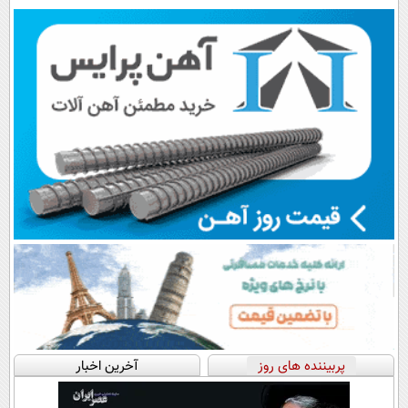
رایگان+پرداخت
سبک و مقاوم |
هم داریم!😍 |
اقساطی😍
پرداخت قسطی
📍تهران
پربیننده های روز
آخرین اخبار