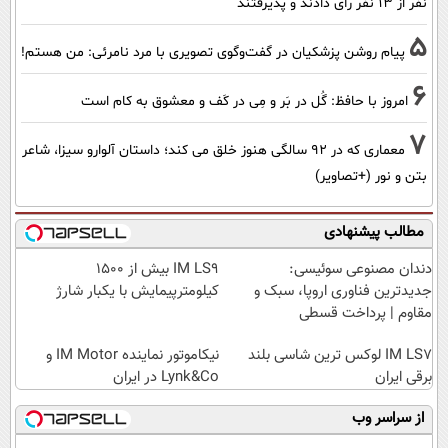
نفر از 13 نفر رأی دادند و پذیرفتند
5
پیام روشن پزشکیان در گفت‌و‌گوی تصویری با مرد نامرئی: من هستم!
6
امروز با حافظ: گُل در بَر و مِی در کَف و معشوق به کام است
7
معماری که در 92 سالگی هنوز خلق می کند؛ داستان آلوارو سیزا، شاعر
بتن و نور (+تصاویر)
مطالب پیشنهادی
دندان مصنوعی سوئیسی:
IM LS9 بیش از 1500
جدیدترین فناوری اروپا، سبک و
کیلومترپیمایش با یکبار شارژ
مقاوم | پرداخت قسطی
IM LS7 لوکس ترین شاسی بلند
نیکاموتور نماینده IM Motor و
برقی ایران
Lynk&Co در ایران
از سراسر وب