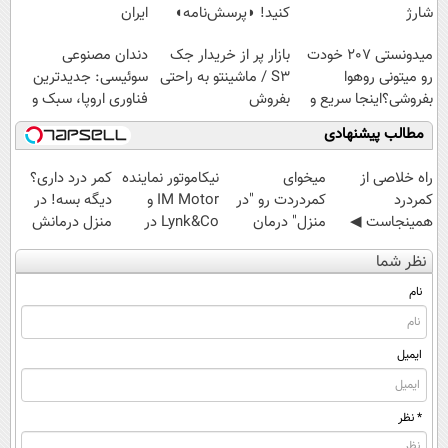
شارژ
کنید! ◗پرسش‌نامه◖
ایران
میدونستی 207 خودت
بازار پر از خریدار جک
دندان مصنوعی
رو میتونی روهوا
S3 / ماشینتو به راحتی
سوئیسی: جدیدترین
بفروشی؟اینجا سریع و
بفروش
فناوری اروپا، سبک و
راحت بفروش
مقاوم | پرداخت
مطالب پیشنهادی
قسطی
‌راه خلاصی از
میخوای
نیکاموتور نماینده
کمر درد داری؟
کمردرد
کمردردت رو "در
IM Motor و
دیگه بسه! در
همینجاست ◀
منزل" درمان
Lynk&Co در
منزل درمانش
فقط کافیه فرم
کنی؟ (◂فیلم +
ایران
کن
نظر شما
رو پر کنی!
◂پرسش‌نامه)
(◀پرسش‌نامه)
نام
ایمیل
* نظر