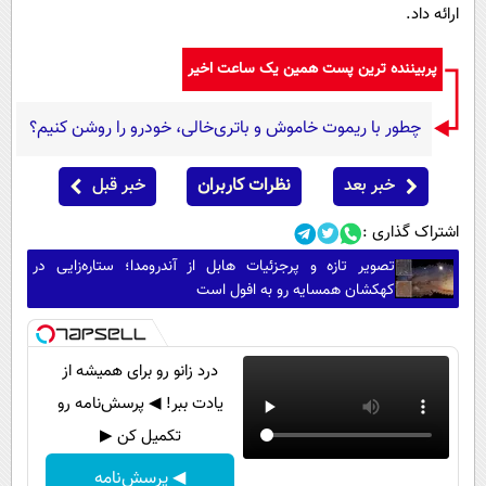
ارائه داد.
پربیننده ترین پست همین یک ساعت اخیر
چطور با ریموت خاموش و باتری‌خالی، خودرو را روشن کنیم؟
خبر بعد
نظرات کاربران
خبر قبل
اشتراک گذاری :
تصویر تازه و پرجزئیات هابل از آندرومدا؛ ستاره‌زایی در
کهکشان همسایه رو به افول است
درد زانو رو برای همیشه از
یادت ببر! ◀ پرسش‌نامه رو
تکمیل کن ▶
◀ پرسش‌نامه