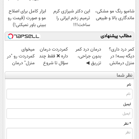
تخفیف: فقط
شامپو رنگ مو مشکی،
این دکتر شیرازی کرم
ابزار کامل برای اصلاح
1,499,000
ماندگاری بالا و طبیعی
ترمیم زخم ایرانی را
مو و صورت (قیمت رو
ساخت!!!
ببینی باور نمیکنی!)
مطالب پیشنهادی
کمر درد داری؟
درمان درد کمر
‌کمردردت درمان
میخوای
دیگه بسه! در
بدون جراحی،
داره ❌ فقط چند
کمردردت رو "در
منزل درمانش
تزریق ◀
سؤال تا شروع
منزل" درمان
کن
پرسش‌نامه رو پر
بهبودی فاصله‌
کنی؟ (◂فیلم +
نظر شما
(◀پرسش‌نامه)
کن ▶
داری!
◂پرسش‌نامه)
نام
ایمیل
* نظر