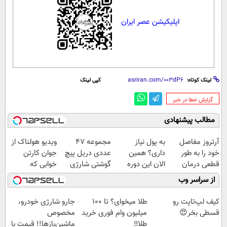
اپلیکیشن عصر ایران
لینک کوتاه:
کپی لینک
‌گزارش خطا در خبر
مطالب پیشنهادی
آرتروز مفاصل
به پول نیاز
مجموعه 47
ویدیو هولناک از
خود را به طور
داری؟ همین
عددی دریل پیچ
جوان کارتن
قطعی درمان
الان این دوره
گوشتی شارژی‌
خوابی که
کنید!
رایگان رو شرکت
(با قیمت
میلیاردر شد.
از سراسر وب
◗پرسش‌نامه◖
کن تا دیر نشده!
فوق‌العاده)
آموزش رایگان
کیف لپ‌تاپت رو
طلا میخوای؟ تا 100
جارو شارژی خودرو،
قسطی بخر😍
میلیون وام فوری خرید
مخصوص
طلا‼️
ماشین‌باز‌ها!! قیمت با