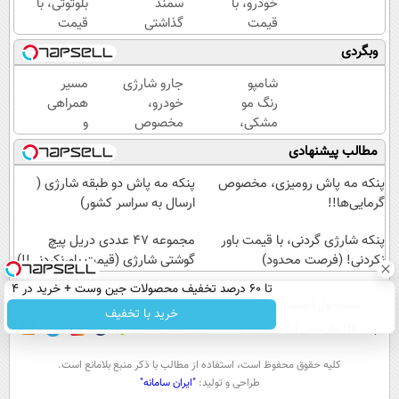
خودرو، با
سمند
بلوتوثی، با
قیمت
گذاشتی
قیمت
فوق‌العاده!!!
برای
باورنکردنی!!
وبگردی
فروش؟
فرصت
با
محدود
شامپو
جارو شارژی
مسیر
خودرو45
رنگ مو
خودرو،
همراهی
سریع
مشکی،
مخصوص
و
بفروش
ماندگاری
ماشین‌باز‌ها!!
گزارش
مطالب پیشنهادی
بالا و
قیمت با
عملکرد
طبیعی
تخفیف: فقط
گروه
پنکه مه پاش رومیزی، مخصوص
پنکه مه پاش دو طبقه شارژی (
1,499,000
اسنپ
گرمایی‌ها!!
ارسال به سراسر کشور)
در
پنکه شارژی گردنی، با قیمت باور
۱۴۰۴
مجموعه 47 عددی دریل پیچ
نکردنی! (فرصت محدود)
گوشتی شارژی (قیمت باورنکردنی!!)
تا 60 درصد تخفیف محصولات جین وست + خرید در 4
صفحه اول
فیلم
عصر ایران۲
درباره عصرایران
تماس با ما
آرشیو
جستجو
قسط
خرید با تخفیف
پیوندها
نظرسنجی
آب و هوا
اوقات شرعی
سواد زندگی
كليه حقوق محفوظ است، استفاده از مطالب با ذكر منبع بلامانع است.
طراحی و تولید:
"ایران سامانه"