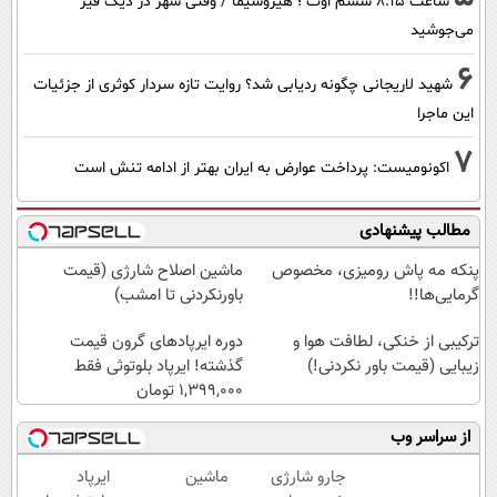
ساعت ۸:۱۵ ششم اوت ؛ هیروشیما / وقتی شهر در دیگ قیر
می‌جوشید
6
شهید لاریجانی چگونه ردیابی شد؟ روایت تازه سردار کوثری از جزئیات
این ماجرا
7
اکونومیست: پرداخت عوارض به ایران بهتر از ادامه تنش است
مطالب پیشنهادی
پنکه مه پاش رومیزی، مخصوص
ماشین اصلاح شارژی (قیمت
گرمایی‌ها!!
باورنکردنی تا امشب)
ترکیبی از خنکی، لطافت هوا و
دوره ایرپاد‌های گرون قیمت
زیبایی (قیمت باور نکردنی!)
گذشته! ایرپاد بلوتوثی فقط
1,399,000 تومان
از سراسر وب
جارو شارژی
ماشین
ایرپاد