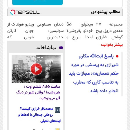
مطالب پیشنهادی
مجموعه 47
میخوای S5
دندان مصنوعی
ویدیو هولناک از
عددی دریل پیچ
خودتو بفروشی؟
سوئیسی:
جوان کارتن
گوشتی شارژی
اینجا سریع و
جدیدترین
خوابی که
(قیمت
منصفانه تر
فناوری اروپا،
میلیاردر شد.
بیشتر بخوانید:
تماشاخانه
باورنکردنی!!)
بفروش
سبک و مقاوم |
آموزش رایگان
پاسخ آیت‌الله مکارم
پرداخت قسطی
شیرازی به پرسشی در مورد
حکم «محاربه»: مجازات باید
به تناسب کاری که محارب
ساعت ۸:۱۵ ششم اوت ؛
انجام داده باشد
هیروشیما / وقتی شهر در دیگ
قیر می‌جوشید
محمدباقر خرازی کیست؟
روحانی جنجالی با ادعاها و
ایده‌های تخیلی