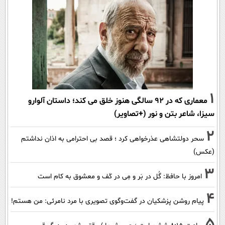
1
معماری که در 92 سالگی هنوز خلق می کند؛ داستان آلوارو
سیزا، شاعر بتن و نور (+تصاویر)
2
سحر دولتشاهی عذرخواهی کرد ؛ قصد بی احترامی به اذان نداشتم
(عکس)
3
امروز با حافظ: گُل در بَر و مِی در کَف و معشوق به کام است
4
پیام روشن پزشکیان در گفت‌و‌گوی تصویری با مرد نامرئی: من هستم!
5