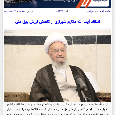
سیاسی
اقتصاد
صفحه نخست
»
سیاسی
کد
۸۶۶۴۵۶
انتشار:
۱۴:۵۷ - ۲۵-۰۸-۱۴۰۱
جامعه
اقتصادی
انتقاد آیت الله مکارم شیرازی از کاهش ارزش پول ملی
ورزشی
اجتماعی
خودرو
بین الملل
حوادث
فرهنگ و هنر
سیاست خارجی
سلامت
علم و دانش
یک برش دانایی
قرآن
فناوری و It
محیط زیست
گوناگون
علمی
سفر و تفریح
فیلم
سرگرمی
اخبار کریپتو
عصر ایران 2
اقتصاد
باشگاه مغز
آموزش زبان
خواندنی ها و دیدنی ها
ورزش
مجله تصویری سلاح
آیت الله مکارم شیرازی در دیدار مخبر با اشاره به تلاش دولت در حل مشکلات کشور
داستان کوتاه
سیاست
اظهار داشت: امروز کاهش ارزش پول ملی و افزایش قیمت کالا‌ها مردم را به شدت آزار
می‌دهد. با توجه به افزایش درآمد‌های دولت، مردم انتظار دارند که در سفره‌های خود