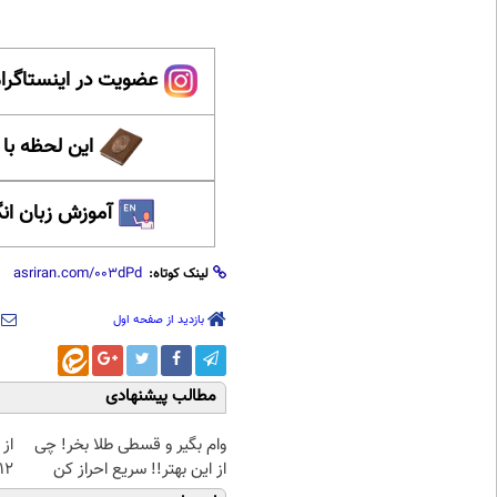
عضویت در اینستاگرام
این لحظه با
آموزش زبان ان
لینک کوتاه:
بازدید از صفحه اول
مطالب پیشنهادی
وام بگیر و قسطی طلا بخر! چی
از 
از این بهتر!! سریع احراز کن
12کیلو چربی میسوزونی