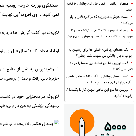
معمای ریاضی؛ رکورد حل این چالش 10 ثانیه
سخنگوی وزارت خارجه روسیه هم گفت
است
نمی کنیم". وی افزود:‌"این نهایت 
تست هوش تصویری: کدام کلید قفل را باز
می کند؟
معمای تصویری تک شاخ ها / تشخیص 3
لاوروف نیز گفت گزارش ها درباره 
مورد زیر 10 ثانیه برابر با دقت و هوش بصری فوق
العاده
یک معمای ریاضی/ خیلی ها برای رسیدن به
او ادامه داد:‌ "از 10 سال قبل می نویسند رئیس ما مریض است". اشاره وی به خبرهای رسانه های غربی درباره بیماری پوتین است.
جواب دچار چالش می شوند، شما چطور؟
فقط تیزبین ها می توانند این معما را در 10
آسوشیتدپرس به نقل از منابع اندون
ثانیه حل کنند!
تست هوش چالش برانگیز: نابغه های ریاضی
جزیره بالی رفت و بعد از بررسی،‌ بی
الگوی پنهان این معما را پیدا کنند!
تیزبین ها مچ این ماهی پنهان کار را بگیرند! /
رکورد 10 ثانیه
رسیدگی پزشکی به من در بالی،‌خب