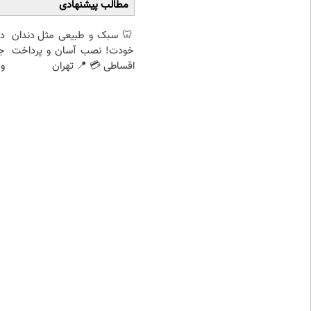
مطالب پیشنهادی
🦷 سبک و طبیعی مثل دندان
د
خودت! نصب آسان و پرداخت
ج
اقساطی 💳 📍 تهران
و 