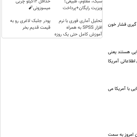
سبک، مقاوم، طبیعی!
حداقل 12کیلو چربی
ویزیت رایگان+پرداخت
میسوزونی🧨
اقساطی😍
تحلیل آماری فوری با نرم
پودر جلبک لاغری رو به
ه گیری فشار خون
افزار SPSS به همراه
قیمت قدیم بخر
آموزش کامل حتی یک روزه
!!
ایی هستند یعنی
طلاعاتی آمریکا
یی با آمریکا می
 امروز به سمت