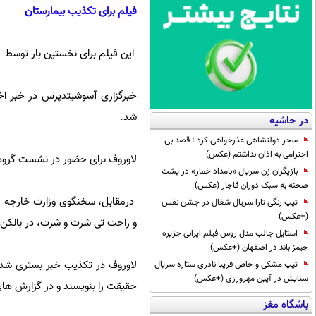
فیلم برای تکذیب بیمارستان
این فیلم برای نخستین بار توسط "
خبرگزاری آسوشیتدپرس در خبر اختص
شد.
در حاشیه
سحر دولتشاهی عذرخواهی کرد ؛ قصد بی
احترامی به اذان نداشتم (عکس)
لاوروف برای حضور در نشست گروه 20، به جزیره بالی اندونزی سفر کر
بازیگران زن سریال «بامداد خمار» در پشت
صحنه به سبک دوران قاجار (عکس)
درمقابل، سخنگوی وزارت خارجه روس
تیپ رنگی تارا سریال شغال در جشن نفس
(+عکس)
و راحت تی شرت و شرت، در بالکن
استایل جالب مدل روس فیلم ایرانی جزیره
جیمز باند در اصفهان (+عکس)
لاوروف در تکذیب خبر بستری شدنش
تیپ مشکی و خاص فریبا نادری ستاره سریال
ستایش در آیین مهرورزی (+عکس)
حقیقت را بنویسند و در گزارش های 
باشگاه مغز