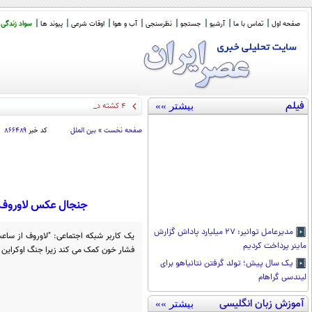
صفحه اول
تماس با ما
آرشیو
جستجو
نظرسنجی
آب و هوا
اوقات شرعی
پیوند ها
سواد زندگی
فیلم
بیشتر »»
۴ کشته در تصادف جاده اهواز خ
_
صفحه نخست
»
بین الملل
کد خبر
۸۶۶۴۸۹
جنجال عکس لاوروف ب
مدیرعامل توانیر: ۲۷ میلیارد پاداش گزارش
یک کاربر شبکه اجتماعی:‌‌ "لاوروف از ساع
ماینر پرداخت کردیم
فشار خون کمک می کند زیرا جنگ اوکراین 
یک سال پیش؛ تولد گرفتن نتانیاهو برای
لیندسی گراهام
آموزش زبان انگلیسی
بیشتر »»