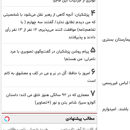
کوثری از جزئیات این ماجرا
4
پزشکیان‌: آنچه گاهی از رهبر نقل می‌شود با شخصیتی
که من دیدم تطابق ندارد/ گفتند سه چهارم ( با
تفاهم‌نامه) موافقت کنند می‌پذیرم، 12 نفر از 13 نفر رأی
دادند و پذیرفتند
یمارستان بستری
5
پیام روشن پزشکیان در گفت‌و‌گوی تصویری با مرد
نامرئی: من هستم!
6
امروز با حافظ: گُل در بَر و مِی در کَف و معشوق به کام
است
با لباس غیررسمی
7
معماری که در 92 سالگی هنوز خلق می کند؛ داستان
آلوارو سیزا، شاعر بتن و نور (+تصاویر)
اشند. امیدوارم
مطالب پیشنهادی
از الان تا آخر تابستون
خرید شمش پلمپ طلاسی،