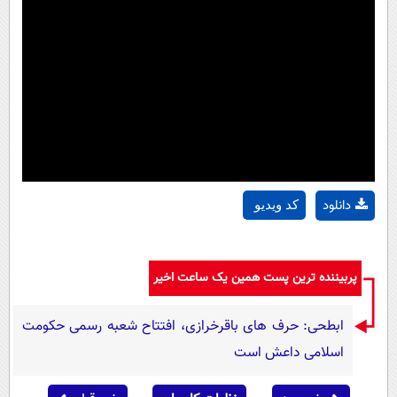
دانلود
کد ویدیو
پربیننده ترین پست همین یک ساعت اخیر
ابطحی: حرف های باقرخرازی، افتتاح شعبه رسمی حکومت
اسلامی داعش است