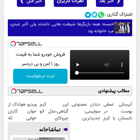
خبر بعد
نظرات کاربران
خبر قبل
اشتراک گذاری :
خمسه: همه بازیگرها شیطنت هایی داشتند ولی اکبر عبدی،
مرد خانواده بود
فروش خودرو شما به قیمت
روز | امن و بی دردسر
ثبت درخواست
مطالب پیشنهادی
آبرسانی عمقی
دندان مصنوعی
این کرم
ویدیو هولناک از
پوست در
سوئیسی:
گیاهی،مثل اتو
جوان کارتن
تابستان با کرم
جدیدترین
چروکای
خوابی که
جوانساز آلمانی!
فناوری اروپا،
پوستتوصاف
میلیاردر شد.
تماشاخانه
سبک و مقاوم |
میکنه!50%تخفیف
آموزش رایگان
پرداخت قسطی