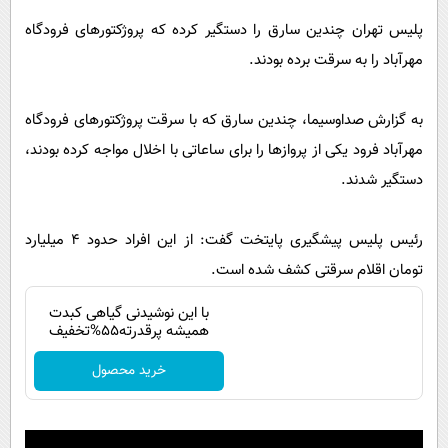
پیامک
سرگرمی
پلیس تهران چندین سارق را دستگیر کرده که پروژکتور‌های فرودگاه
روانشناسی
فناوری
مهرآباد را به سرقت برده بودند.
آشپزی
گوناگون
دانلود
به گزارش صداوسیما، چندین سارق که با سرقت پروژکتور‌های فرودگاه
حوادث
مهرآباد فرود یکی از پرواز‌ها را برای ساعاتی با اخلال مواجه کرده بودند،
محیط زیست
دستگیر شدند.
سلامت
فرهنگی
رئیس پلیس پیشگیری پایتخت گفت: از این افراد حدود ۴ میلیارد
تومان اقلام سرقتی کشف شده است.
بین الملل
اجتماعی
با این نوشیدنی گیاهی کبدت
همیشه پرقدرته55%تخفیف
حیات وحش
خرید محصول
سیاست خارجی