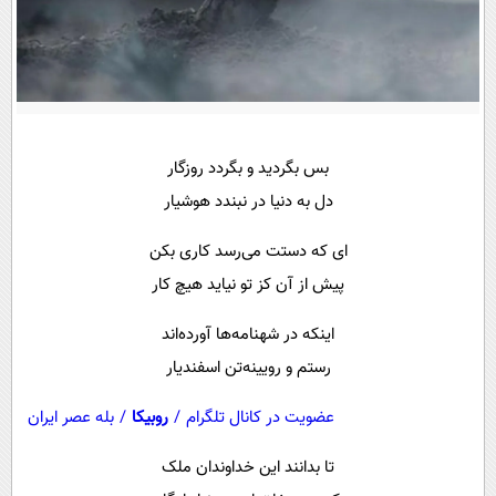
پیامک
سرگرمی
روانشناسی
فناوری
آشپزی
گوناگون
دانلود
حوادث
بس بگردید و بگردد روزگار
محیط زیست
دل به دنیا در نبندد هوشیار
سلامت
ای که دستت می‌رسد کاری بکن
فرهنگی
پیش از آن کز تو نیاید هیچ کار
بین الملل
اینکه در شهنامه‌ها آورده‌اند
اجتماعی
رستم و رویینه‌تن اسفندیار
حیات وحش
عضویت در کانال تلگرام
/
روبیکا
/
بله عصر ایران
سیاست خارجی
تا بدانند این خداوندان ملک