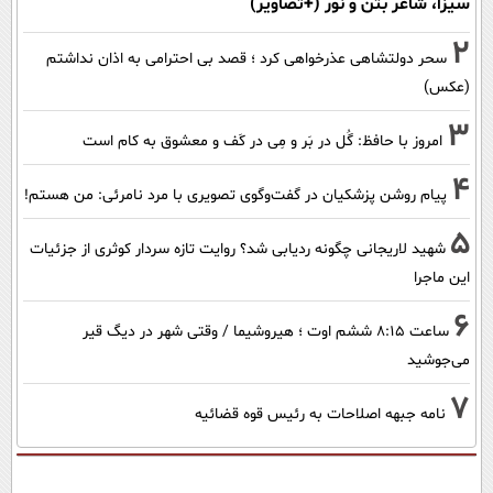
سیزا، شاعر بتن و نور (+تصاویر)
2
سحر دولتشاهی عذرخواهی کرد ؛ قصد بی احترامی به اذان نداشتم
(عکس)
3
امروز با حافظ: گُل در بَر و مِی در کَف و معشوق به کام است
4
پیام روشن پزشکیان در گفت‌و‌گوی تصویری با مرد نامرئی: من هستم!
5
شهید لاریجانی چگونه ردیابی شد؟ روایت تازه سردار کوثری از جزئیات
این ماجرا
6
ساعت ۸:۱۵ ششم اوت ؛ هیروشیما / وقتی شهر در دیگ قیر
می‌جوشید
7
نامه جبهه اصلاحات به رئیس قوه قضائیه