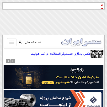
باز
نسخه اصلی
و
صفحه اول
عکس یادگاری «مستوفی‌الممالک» در کنار هواپیما
بسته
تماس با ما
کردن
آرشیو
منو
جستجو
نظرسنجی
آب و هوا
اوقات شرعی
پیوند ها
سواد زندگی