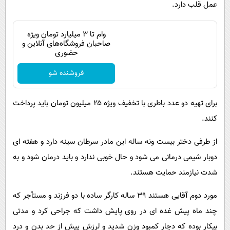
عمل قلب دارد.
پیامک
سرگرمی
روانشناسی
فناوری
وام تا ۳ میلیارد تومان ویژه
آشپزی
صاحبان فروشگاه‌های آنلاین و
گوناگون
حضوری
دانلود
حوادث
فروشنده شو
محیط زیست
سلامت
برای تهیه دو عدد باطری با تخفیف ویژه ۲۵ میلیون تومان باید پرداخت
کنند.
فرهنگی
بین الملل
از طرفی دختر بیست ونه ساله این مادر سرطان سینه دارد و هفته ای
دوبار شیمی درمانی می شود و حال خوبی ندارد و باید درمان شود و به
اجتماعی
شدت نیازمند حمایت هستند.
حیات وحش
مورد دوم آقایی هستند ۳۹ ساله کارگر ساده با دو فرزند و مستأجر که
سیاست خارجی
چند ماه پیش غده ای در روی پایش داشت که جراحی کرد و مدتی
بیکار بوده که دچار کمبود وزن شدید و لرزش پیش از حد بدن و درد