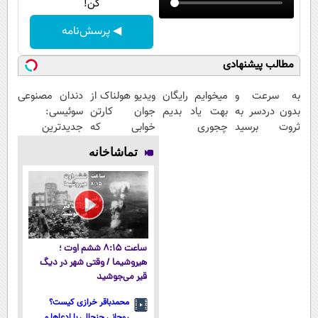
کن!
◀ پرسش‌نامه
مطالب پیشنهادی
به سرعت و
میخوایم رایگان
ویدیو هولناک از
دندان مصنوعی
بدون دردسر به
بهت یاد بدیم
جوان کارتن
سوئیسی:
ثروت برسید
چجوری
خوابی که
جدیدترین
(دوره کاملا
پولدارشی! باور
میلیاردر شد.
فناوری اروپا،
تماشاخانه
رایگان
نداری امتحانش
آموزش رایگان
سبک و مقاوم |
پولسازی)
مجانیه
پرداخت قسطی
ساعت ۸:۱۵ ششم اوت ؛
هیروشیما / وقتی شهر در دیگ
قیر می‌جوشید
محمدباقر خرازی کیست؟
روحانی جنجالی با ادعاها و