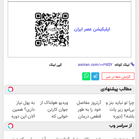
اپلیکیشن عصر ایران
لینک کوتاه:
کپی لینک
‌گزارش خطا در خبر
مطالب پیشنهادی
چرا تو نباید بنز و
آرتروز مفاصل
ویدیو هولناک از
به پول نیاز
بی‌ام‌و زیر پات
خود را به طور
جوان کارتن
داری؟ همین
باشه؟ (دوره
قطعی درمان
خوابی که
الان این دوره
رایگان درآمد
کنید!
میلیاردر شد.
رایگان رو شرکت
از سراسر وب
میلیاردی)
◗پرسش‌نامه◖
آموزش رایگان
کن تا دیر نشده!