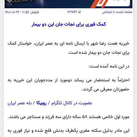
سیاسی
اقتصاد
صفحه نخست
»
اجتماعی
کد
۸۶۶۵۴۶
انتشار:
۱۱:۵۶ - ۲۶-۰۸-۱۴۰۱
جامعه
اقتصادی
کمک فوری برای نجات جان این دو بیمار
ورزشی
اجتماعی
خودرو
خیریه همت رضا شهر با ارسال نامه ای به عصر ایران، خواستار کمک
بین الملل
حوادث
برای نجات جان دو بیمار شده است.
فرهنگ و هنر
سیاست خارجی
سلامت
علم و دانش
در این نامه آمده است:
یک برش دانایی
قرآن
فناوری و It
محیط زیست
احتراماً به استحضار می رساند دومورد از مددجویان این خیریه به
گوناگون
علمی
حضورتان معرفی می گردند.
سفر و تفریح
فیلم
سرگرمی
اخبار کریپتو
عضویت در کانال تلگرام
/
روبیکا
/
بله عصر ایران
عصر ایران 2
اقتصاد
باشگاه مغز
مورد اول خانمی هستند ۵۸ ساله دارای سه فرزند و مستاجر می باشند.
آموزش زبان
خواندنی ها و دیدنی ها
ورزش
مجله تصویری سلاح
داستان کوتاه
سیاست
این مادر بدلیل سکته مغزی یکطرف بدنش فلج شده و نیاز فوری به