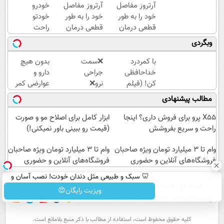
آرتروز مفاصل
آرتروز مفاصل
خودرو
خود را به طور
خود را به طور
خودتو
قطعی درمان
قطعی درمان
راحت
کنید!
کنید!
و سریع
وبگردی
◗پرسش‌نامه◖
◂پرسش‌نامه▸
بفروش
با کمردرد
❌سمت
بدون هیچ
خداحافظی
جراحی
دارو و
کن! (فیلم
نرو❌
عوارضی کمر
و ببین ◀
درمان
دردت رو
مطالب پیشنهادی
پرسش‌نامه
کمردرد
درمان کن!
رو پرکن)
بدون
(پرسش‌نامه)
X55 پرو برای فروش داری؟ اینجا
ابزار کامل برای اصلاح مو و صورت
قرص و
راحت و سریع بفروشش
(قیمت رو ببینی باور نمیکنی!)
دارو
وام تا ۳ میلیارد تومان ویژه صاحبان
وام تا ۳ میلیارد تومان ویژه صاحبان
فروشگاه‌های آنلاین و حضوری
فروشگاه‌های آنلاین و حضوری
🦷 سبک و طبیعی مثل دندان خودت! نصب آسان و
صفحه اول
فیلم
عصر ایران۲
درباره عصرایران
تماس با ما
آرشیو
جستجو
پرداخت اقساطی 💳 📍 تهران
ویزیت رایگان😍
پیوندها
نظرسنجی
آب و هوا
اوقات شرعی
سواد زندگی
كليه حقوق محفوظ است، استفاده از مطالب با ذكر منبع بلامانع است.