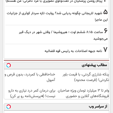
پیام روشن پزشکیان در گفت‌و‌گوی تصویری با مرد نامرئی: من هستم!
5
شهید لاریجانی چگونه ردیابی شد؟ روایت تازه سردار کوثری از جزئیات
این ماجرا
6
ساعت ۸:۱۵ ششم اوت ؛ هیروشیما / وقتی شهر در دیگ قیر
می‌جوشید
7
نامه جبهه اصلاحات به رئیس قوه قضائیه
مطالب پیشنهادی
پنکه شارژی گردنی، با قیمت باور
خداحافظی با کمردرد، بدون قرص و
نکردنی! (فرصت محدود)
آمپول
وام تا ۳ میلیارد تومان ویژه صاحبان
برای درمان کمر درد نیازی به دارو
فروشگاه‌های آنلاین و حضوری
نیست! (◂پرسش‌نامه رو پر کن)
از سراسر وب