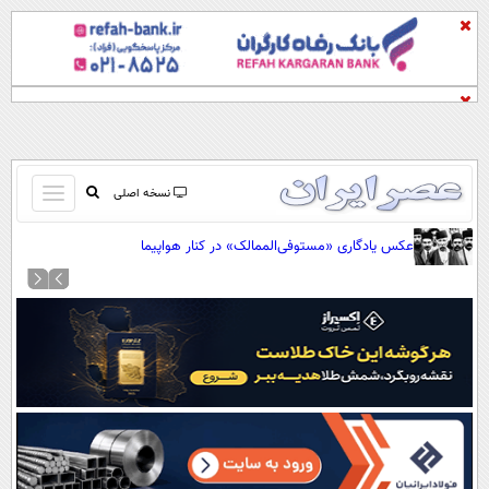
باز
نسخه اصلی
و
صفحه اول
عکس یادگاری «مستوفی‌الممالک» در کنار هواپیما
بسته
تماس با ما
کردن
آرشیو
منو
جستجو
نظرسنجی
آب و هوا
اوقات شرعی
پیوند ها
سواد زندگی