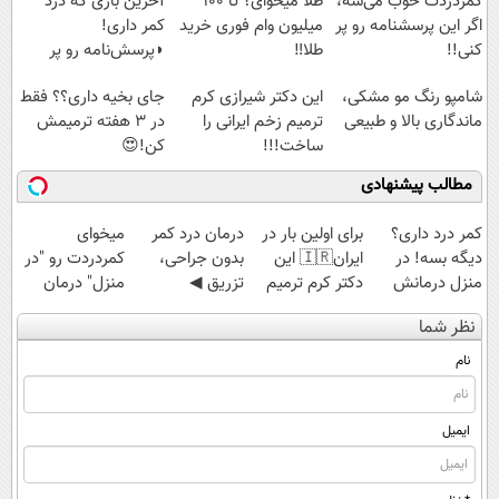
کمردردت خوب می‌شه،
طلا میخوای؟ تا 100
آخرین باری که درد
اگر این پرسشنامه رو پر
میلیون وام فوری خرید
کمر داری!
کنی!!
طلا‼️
◗پرسش‌نامه رو پر
کن◖
شامپو رنگ مو مشکی،
این دکتر شیرازی کرم
جای بخیه داری؟؟ فقط
ماندگاری بالا و طبیعی
ترمیم زخم ایرانی را
در 3 هفته ترمیمش
ساخت!!!
کن!😍
مطالب پیشنهادی
کمر درد داری؟
برای اولین بار در
درمان درد کمر
میخوای
دیگه بسه! در
ایران🇮🇷 این
بدون جراحی،
کمردردت رو "در
منزل درمانش
دکتر کرم ترمیم
تزریق ◀
منزل" درمان
کن
کننده 23 روزه
پرسش‌نامه رو پر
کنی؟ (◂فیلم +
نظر شما
(◀پرسش‌نامه)
ساخت!
کن ▶
◂پرسش‌نامه)
نام
ایمیل