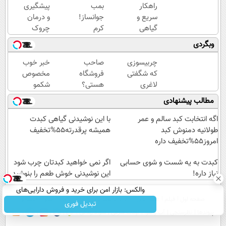
راهکار
بمب
پیشگیری
سریع و
جوانساز!
و درمان
گیاهی
کرم
چروک
برای
بوتاکس
های
وبگردی
جلوگیری
جلبک
پوستی با
و درمان
اسپیرولینا50%تخفیف
این
چربیسوزی
صاحب
خبر خوب
پیری
روش
که شگفتی
فروشگاه
مخصوص
پوست
امن
لاغری
هستی؟
شکمو
آسان را
وام تا ۳
ها!
مطالب پیشنهادی
رقم زد!
میلیارد
آسون
تومان
ترین
اگه انتخابت کبد سالم و عمر
با این نوشیدنی گیاهی کبدت
بگیر
روش
طولانیه دمنوش کبد
همیشه پرقدرته55%تخفیف
لاغری
امروز55%تخفیف داره
معرفی
کبدت به یه شست و شوی حسابی
شد
اگر نمی خواهید کبدتان چرب شود
نیاز داره!
این نوشیدنی خوش طعم را بنوشید
والکس: بازار امن برای خرید و فروش دارایی‌های
صفحه اول
فیلم
عصر ایران۲
درباره عصرایران
تماس با ما
آرشیو
جستجو
دیجیتال
تبدیل فوری
پیوندها
نظرسنجی
آب و هوا
اوقات شرعی
سواد زندگی