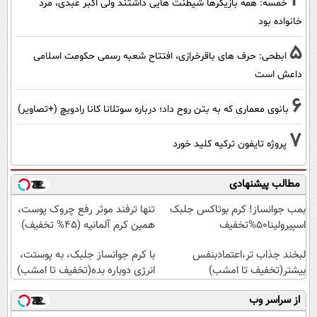
4
خمسه: همه بازیگرها شیطنت هایی داشتند ولی اکبر عبدی، مرد
خانواده بود
5
ابطحی: حرف های باقرخرازی، افتتاح شعبه رسمی حکومت اسلامی
داعش است
6
بانوی معماری که به بتن روح داد؛ درباره سوتلانا کانا رادویچ (+تصاویر)
7
پروژه تایفون ترکیه کلید خورد
مطالب پیشنهادی
بمب جوانساز! کرم بوتاکس جلبک
تنها ترفند موثر رفع چروک پوست،
اسپیرولینا50%تخفیف
همین کرم آلمانیه (45% تخفیف)
لبخند جذاب تر،اعتمادبنفس
با کرم جوانساز جلبک، به پوستت،
بیشتر(تخفیف تا امشب)
انرژی دوباره بده(تخفیف تا امشب)
از سراسر وب