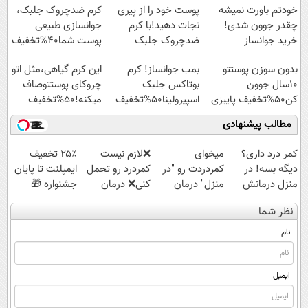
خودتم باورت نمیشه
پوست خود را از پیری
کرم ضدچروک جلبک،
چقدر جوون شدی!
نجات دهید!با کرم
جوانسازی طبیعی
خرید جوانساز
ضدچروک جلبک
پوست شما40%تخفیف
اسپیرولینا با تخفیف
بدون سوزن پوستتو
بمب جوانساز! کرم
این کرم گیاهی،مثل اتو
ویژه
10سال جوون
بوتاکس جلبک
چروکای پوستتوصاف
کن50%تخفیف پاییزی
اسپیرولینا50%تخفیف
میکنه!50%تخفیف
مطالب پیشنهادی
کمر درد داری؟
میخوای
❌لازم نیست
۲۵٪ تخفیف
دیگه بسه! در
کمردردت رو "در
کمردرد رو تحمل
ایمپلنت تا پایان
منزل درمانش
منزل" درمان
کنی❌ درمان
جشنواره 🎁
کن
کنی؟ (◂فیلم +
بدون جراحی و
نظر شما
(◀پرسش‌نامه)
◂پرسش‌نامه)
قرص
(پرسشنامه)
نام
ایمیل