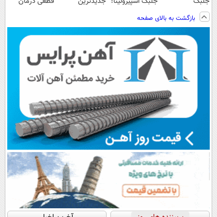
جلبک
جلبک اسپیرولینا!
جدیدترین
قطعی درمان
اسپیرولینا50%تخفیف
خرید محصول با
فناوری اروپا،
کنید!
بازگشت به بالای صفحه
تخفیف ویژه
سبک و مقاوم |
◗پرسش‌نامه◖
پرداخت قسطی