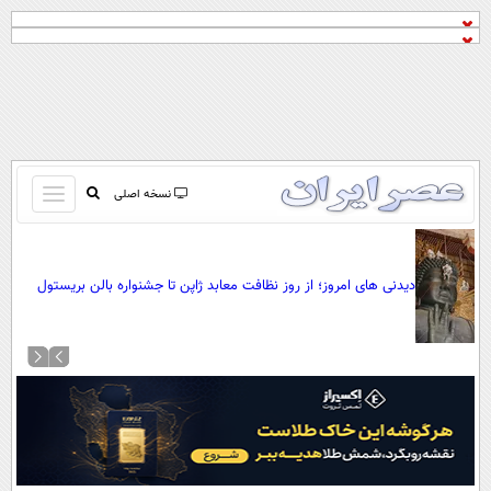
باز
نسخه اصلی
و
صفحه اول
بسته
تماس با ما
کردن
دیدنی های امروز؛ از روز نظافت معابد ژاپن تا جشنواره بالن بریستول
آرشیو
منو
جستجو
نظرسنجی
آب و هوا
اوقات شرعی
پیوند ها
سواد زندگی