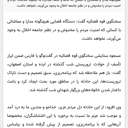
هیچگونه مدارا و مماشاتی با کسانی که عالماً و عامداً مبادرت به اینگونه اقدامات کرده و
پیامک
سرگرمی
امنیت مردم را مخدوش و در نظم جامعه اخلال به وجود می‌آورند، نخواهد داشت.
روانشناسی
فناوری
سخنگوی قوه قضائیه گفت: دستگاه قضایی هیچگونه مدارا و مماشاتی
آشپزی
گوناگون
با کسانی که امنیت مردم را مخدوش و در نظم جامعه اخلال به وجود
دانلود
حوادث
می‌آورند، نخواهد داشت.
محیط زیست
مسعود ستایشی سخنگوی قوه قضائیه در گفت‌وگو با فارس ضمن ابراز
سلامت
تأسف از حوادث تروریستی شب گذشته در ایذه و استان اصفهان،
فرهنگی
گفت: باز هم ملاحظه شد که برنامه‌ریزی، سبق تصمیم و دست ناپاک
بین الملل
تروریست‌ها، این حادثه را در مناطق مورد بحث ایجاد کرد و باعث
اجتماعی
داغدار شدن خانواده‌های بزرگوار شهدای شب گذشته شد‌.
حیات وحش
وی افزود: از این حادثه دل مردم عزیز، خداجو و متدین ما به درد آمد
سیاست خارجی
و موجب شد عزم ما نسبت به برخورد با این اغتشاشگران، مخصوصا
آن‌هایی که با برنامه‌ریزی، تصمیم از پیش گرفته شده و براساس