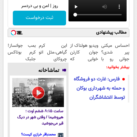
روز | امن و بی دردسر
ثبت درخواست
مطالب پیشنهادی
احساس میکنی
ویدیو هولناک از
این کرم
بمب جوانساز!
پیر شدی؟
جوان کارتن
گیاهی،مثل اتو
کرم بوتاکس
جوانی رو با
خوابی که
چروکای
جلبک
جوانساز جلبک
میلیاردر شد.
پوستتوصاف
اسپیرولینا50%تخفیف
بیشتر بخوانید:
تماشاخانه
تجربه کن
آموزش رایگان
میکنه!50%تخفیف
فارس: غارت دو فروشگاه
و حمله به شهرداری بوکان
توسط اغتشاشگران
ساعت ۸:۱۵ ششم اوت ؛
هیروشیما / وقتی شهر در دیگ
قیر می‌جوشید
محمدباقر خرازی کیست؟