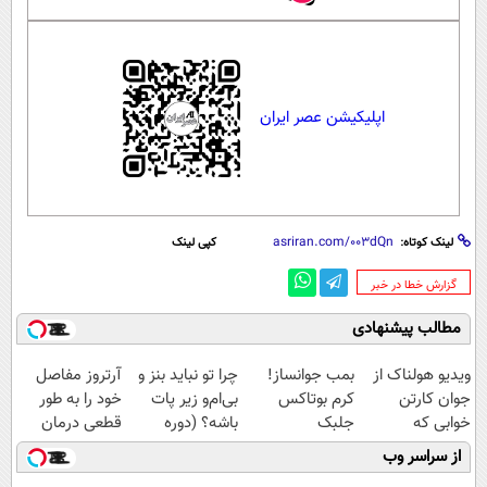
اپلیکیشن عصر ایران
لینک کوتاه:
کپی لینک
‌گزارش خطا در خبر
مطالب پیشنهادی
ویدیو هولناک از
بمب جوانساز!
چرا تو نباید بنز و
آرتروز مفاصل
جوان کارتن
کرم بوتاکس
بی‌ام‌و زیر پات
خود را به طور
خوابی که
جلبک
باشه؟ (دوره
قطعی درمان
میلیاردر شد.
اسپیرولینا50%تخفیف
رایگان درآمد
کنید!
از سراسر وب
آموزش رایگان
میلیاردی)
◗پرسش‌نامه◖