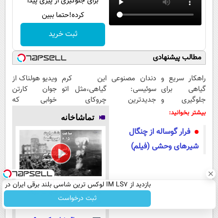
برای جلوگیری از پیری پیدا
کرده!حتما ببین
ثبت خرید
مطالب پیشنهادی
راهکار سریع و
دندان مصنوعی
این کرم
ویدیو هولناک از
گیاهی برای
سوئیسی:
گیاهی،مثل اتو
جوان کارتن
جلوگیری و
جدیدترین
چروکای
خوابی که
درمان پیری
فناوری اروپا،
پوستتوصاف
میلیاردر شد.
بیشتر بخوانید:
تماشاخانه
پوست
سبک و مقاوم |
میکنه!50%تخفیف
آموزش رایگان
فرار گوساله از چنگال
پرداخت قسطی
شیرهای وحشی (فیلم)
ساعت ۸:۱۵ ششم اوت ؛
بازدید از IM LS7 لوکس ترین شاسی بلند برقی ایران در
هیروشیما / وقتی شهر در دیگ
باشگاه انقلاب
ثبت درخواست
قیر می‌جوشید