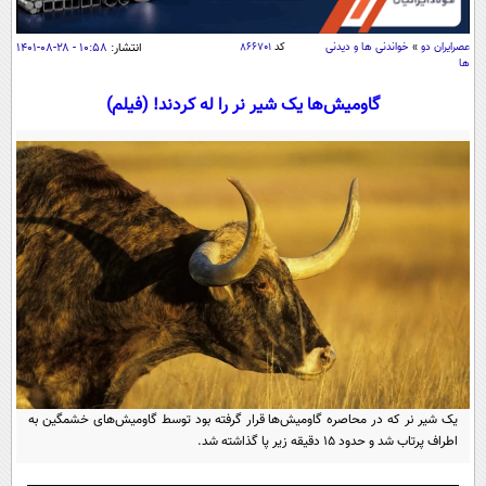
سیاسی
اقتصاد
عصرايران دو
»
خواندنی ها و دیدنی
کد
۸۶۶۷۰۱
انتشار:
۱۰:۵۸ - ۲۸-۰۸-۱۴۰۱
ها
جامعه
اقتصادی
گاومیش‌ها یک شیر نر را له کردند! (فیلم)
ورزشی
اجتماعی
خودرو
بین الملل
حوادث
فرهنگ و هنر
سیاست خارجی
سلامت
علم و دانش
یک برش دانایی
قرآن
فناوری و It
محیط زیست
گوناگون
علمی
سفر و تفریح
فیلم
سرگرمی
اخبار کریپتو
عصر ایران 2
اقتصاد
باشگاه مغز
آموزش زبان
خواندنی ها و دیدنی ها
ورزش
یک شیر نر که در محاصره گاومیش‌ها قرار گرفته بود توسط گاومیش‌های خشمگین به
مجله تصویری سلاح
اطراف پرتاب شد و حدود ۱۵ دقیقه زیر پا گذاشته شد.
داستان کوتاه
سیاست