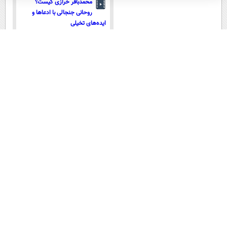
محمدباقر خرازی کیست؟
روحانی جنجالی با ادعاها و
ایده‌های تخیلی
فیلم های دیگر
عضویت در اینستاگرام عصر ایران
۱۵ سال پیش در چنین روزی
این لحظه با حافظ
گلستان سعدی
آموزش زبان انگلیسی