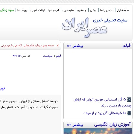
صفحه اول
تماس با ما
آرشیو
جستجو
نظرسنجی
آب و هوا
اوقات شرعی
پیوند ها
سواد زندگی
فیلم
بیشتر »»
همه چیز درباره قندهایی که می خوریم/ یک
فیلم
»
سیاست
کد خبر
۸۶۶۷۶۱
ببی
۵ گل استثنایی خولین آلوارز که ارزش
دو هفته قبل هیئتی از تهران به وین سفر 
چندین بار دیدن دارند
صورت گرفت. اما دوباره آمریکا با تلاش‌های 
۱۰ خوشحالی گل زودتر از موعد
آموزش زبان انگلیسی
بیشتر »»