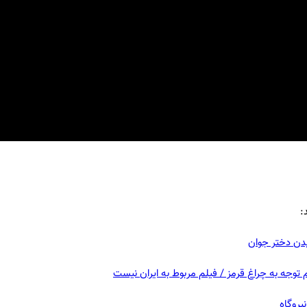
:
یدن دختر جوان
 توجه به چراغ قرمز / فیلم مربوط به ایران نیست
یروگاه