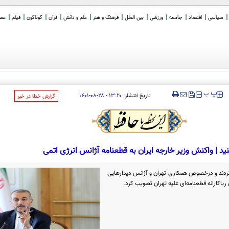
سیاسی
اقتصاد
جامعه
ورزشی
بین الملل
فرهنگ و هنر
علم و دانش
قرآن
گوناگون
فیلم
عصر 
ی از مهم
_
‍‍‍ پ
پ
تاریخ انتشار:
۱۳:۲۰ - ۲۸-۰۸-۱۴۰۱
‌گزارش خطا در خبر
نید | واکنش وزیر خارجه ایران به قطعنامه آژانس انرژی اتمی
کردند و درخصوص همکاری تهران و آژانس دیدارهایی
ریاکارانه قطعنامه‌ای علیه تهران تصویب کرد.