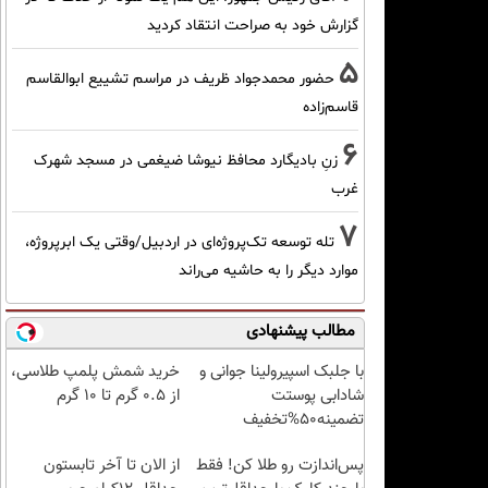
گزارش خود به صراحت انتقاد کردید
5
حضور محمدجواد ظریف در مراسم تشییع ابوالقاسم
قاسم‌زاده
6
زنِ بادیگارد محافظ نیوشا ضیغمی در مسجد شهرک
غرب
7
تله توسعه تک‌پروژه‌ای در اردبیل/وقتی یک ابرپروژه،
موارد دیگر را به حاشیه می‌راند
مطالب پیشنهادی
با جلبک اسپیرولینا جوانی و
خرید شمش پلمپ طلاسی،
شادابی پوستت
از ۰.۵ گرم تا ۱۰ گرم
تضمینه50%تخفیف
پس‌اندازت رو طلا کن! فقط
از الان تا آخر تابستون