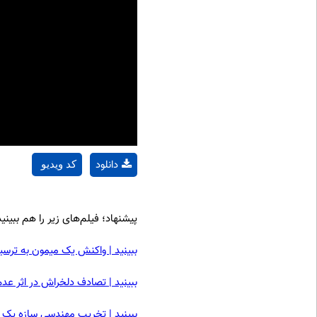
دانلود
کد ویدیو
پیشنهاد؛ فیلم‌های زیر را هم ببینید
ببینید | واکنش یک میمون به ترس
ببینید | تصادف دلخراش در اثر عدم
ببینید | تخریب مهندسی سازه یک ن