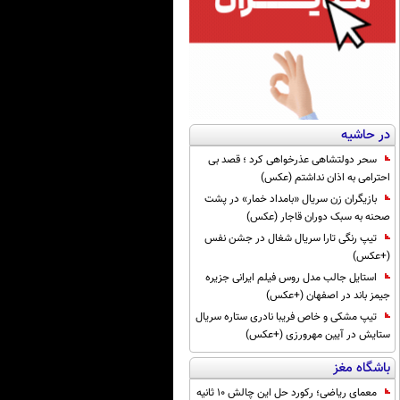
در حاشیه
سحر دولتشاهی عذرخواهی کرد ؛ قصد بی
احترامی به اذان نداشتم (عکس)
بازیگران زن سریال «بامداد خمار» در پشت
صحنه به سبک دوران قاجار (عکس)
تیپ رنگی تارا سریال شغال در جشن نفس
(+عکس)
استایل جالب مدل روس فیلم ایرانی جزیره
جیمز باند در اصفهان (+عکس)
تیپ مشکی و خاص فریبا نادری ستاره سریال
ستایش در آیین مهرورزی (+عکس)
باشگاه مغز
معمای ریاضی؛ رکورد حل این چالش 10 ثانیه