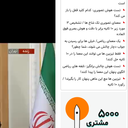
است
تست هوش تصویری: کدام کلید قفل را باز
می کند؟
معمای تصویری تک شاخ ها / تشخیص 3
مورد زیر 10 ثانیه برابر با دقت و هوش بصری فوق
العاده
یک معمای ریاضی/ خیلی ها برای رسیدن به
جواب دچار چالش می شوند، شما چطور؟
فقط تیزبین ها می توانند این معما را در 10
ثانیه حل کنند!
تست هوش چالش برانگیز: نابغه های ریاضی
الگوی پنهان این معما را پیدا کنند!
تیزبین ها مچ این ماهی پنهان کار را بگیرند! /
رکورد 10 ثانیه