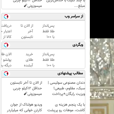
با چند کلیک با حداقل‌ترین
حداقل 12کیلو چربی
مبلغ...
میسوزونی🧨
از سراسر وب
پس‌انداز
از الان تا
دریافت
طلا فقط
آخر
اعتبار خ
با ۱۰۰
تابستون
کالا از
هزارتومان
حداقل
طلاسی(ب
وبگردی
(امن و
12کیلو
ضامن، ب
راحت)
چربی
بهره)
پس‌انداز
خرید
الان طلا
میسوزونی
طلا فقط
طلای
🧨
با ۱۰۰
آبشده
دیگه بده
هزارتومان
حتی با
سرمایه‌گ
مطالب پیشنهادی
(امن و
۱۰۰هزارتومان
طلا با ا
راحت)
بی‌بهره
دندان مصنوعی سوئیسی |
از الان تا آخر تابستون
سبک، مقاوم، طبیعی!
حداقل 12کیلو چربی
ویزیت رایگان+پرداخت
میسوزونی🧨
اقساطی😍
با یک پنجم هزینه ی
ویدیو هولناک از جوان
کاشت، موهات رو پرپشت
کارتن خوابی که میلیاردر