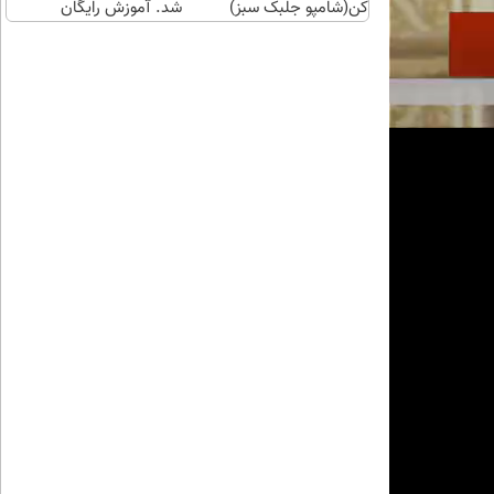
کن(شامپو جلبک سبز)
شد. آموزش رایگان