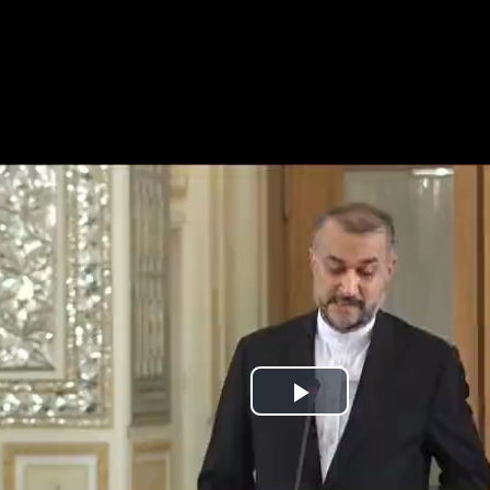
Play
Video