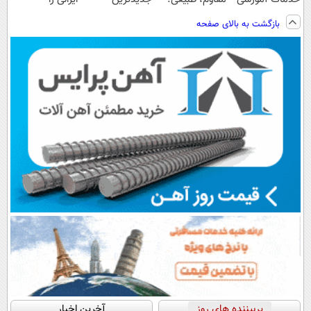
برای کنکوری‌ها
ویزیت
فناوری اروپا،
ساخت!!!
بازگشت به بالای صفحه
رایگان+پرداخت
سبک و مقاوم |
اقساطی😍
پرداخت قسطی
پربیننده های روز
آخرین اخبار