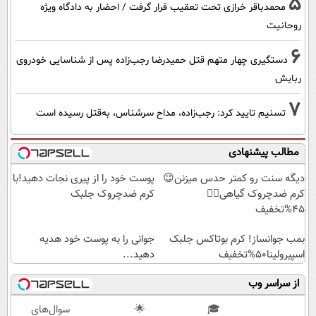
5
محمدباقر خرازی تحت تعقیب قرار گرفت / احضار به دادگاه ویژه
روحانیت
6
دستگیری چهار متهم قتل حمیدرضا رجب‌زاده پس از شناسایی خودروی
ربایش
7
تسنیم تایید کرد: رجب‌زاده، مداح سرشناس، به‌قتل رسیده است
مطالب پیشنهادی
دیگه سنت رو کمتر حدس میزنن😉
پوست خود را از پیری نجات دهید!با
کرم ضدچروک گیاهی👈🏻
کرم ضدچروک جلبک
45%تخفیف
بمب جوانساز! کرم بوتاکس جلبک
جوانی را به پوست خود هدیه
اسپیرولینا50%تخفیف
دهید...
از سراسر وب
🎓
🌟
سوال‌های