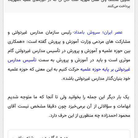
پیامک
سرگرمی
پرداخت می‌کنند
روانشناسی
فناوری
آشپزی
گوناگون
عصر ایران؛ سروش بامداد
- رئیس سازمان مدارس غیردولتی و
دانلود
حوادث
مشارکت های مردمی وزارت آموزش و پرورش گفته است: «همکاری
محیط زیست
بین حوزه علمیه و آموزش و پرورش در تأسیس مدارس غیردولتی گام
موثری است و باید در آموزش و پرورش به سمت
تأسیس مدارس
سلامت
غیردولتی بر پایه حوزه علمیه
حرکت کنیم به این معنی که حوزه علمیه
فرهنگی
خود بنیان‌گذار مدارس غیردولتی باشد».
بین الملل
اجتماعی
یک بار دیگر این جمله را بخوانید ولی تا آنجا که ما متوجه شدیم
ابهامات و سؤالاتی از آن برمی‌خیزد چون دقیقا مشخص نیست آقای
حیات وحش
محمود احمدزاده چه منظوری از این حرف دارد.
سیاست خارجی