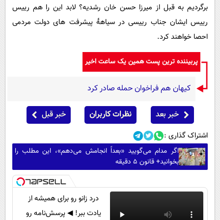
برگردیم به قبل از میرزا حسن خان رشدیه؟ لابد این را هم رییس
رییس ایشان جناب رییسی در سیاهۀ پیشرفت های دولت مردمی
احصا خواهند کرد.
پربیننده ترین پست همین یک ساعت اخیر
کیهان هم فراخوان حمله صادر کرد
خبر بعد
نظرات کاربران
خبر قبل
اشتراک گذاری :
اگر مدام می‌گویید «بعداً انجامش می‌دهم»، این مطلب را
بخوانید+ قانون ۵ دقیقه
درد زانو رو برای همیشه از
یادت ببر! ◀ پرسش‌نامه رو