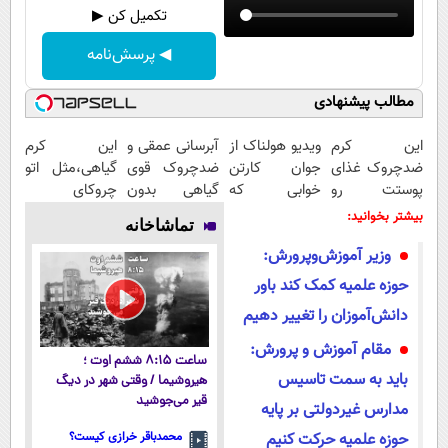
تکمیل کن ▶
◀ پرسش‌نامه
مطالب پیشنهادی
این کرم
ویدیو هولناک از
آبرسانی عمقی و
این کرم
ضدچروک غذای
جوان کارتن
ضدچروک قوی
گیاهی،مثل اتو
پوستت رو
خوابی که
گیاهی بدون
چروکای
تامین میکنه
میلیاردر شد.
عوارض!!
پوستتوصاف
بیشتر بخوانید:
تماشاخانه
(خرید با
آموزش رایگان
(تخفیف تا
میکنه!50%تخفیف
وزیر آموزش‌وپرورش:
40%تخفیف)
امشب)
حوزه علمیه کمک کند باور
دانش‌آموزان را تغییر دهیم
مقام آموزش و پرورش:
ساعت ۸:۱۵ ششم اوت ؛
باید به سمت تاسیس
هیروشیما / وقتی شهر در دیگ
قیر می‌جوشید
مدارس غیردولتی بر پایه
حوزه علمیه حرکت کنیم
محمدباقر خرازی کیست؟