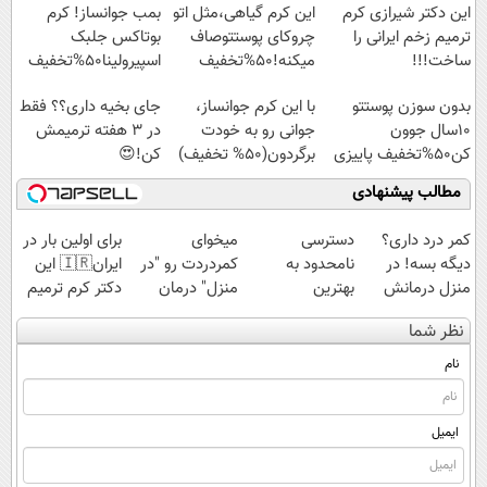
پرداخت قسطی
این دکتر شیرازی کرم
این کرم گیاهی،مثل اتو
بمب جوانساز! کرم
ترمیم زخم ایرانی را
چروکای پوستتوصاف
بوتاکس جلبک
ساخت!!!
میکنه!50%تخفیف
اسپیرولینا50%تخفیف
بدون سوزن پوستتو
با این کرم جوانساز،
جای بخیه داری؟؟ فقط
10سال جوون
جوانی رو به خودت
در 3 هفته ترمیمش
کن50%تخفیف پاییزی
برگردون(50% تخفیف)
کن!😍
مطالب پیشنهادی
کمر درد داری؟
دسترسی
میخوای
برای اولین بار در
دیگه بسه! در
نامحدود به
کمردردت رو "در
ایران🇮🇷 این
منزل درمانش
بهترین
منزل" درمان
دکتر کرم ترمیم
کن
آموزش‌ها تا روز
کنی؟ (◂فیلم +
کننده 23 روزه
نظر شما
(◀پرسش‌نامه)
کنکور
◂پرسش‌نامه)
ساخت!
نام
ایمیل