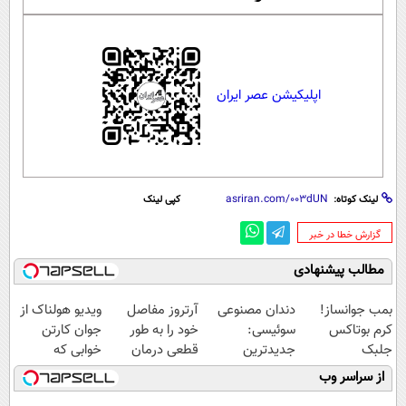
اپلیکیشن عصر ایران
لینک کوتاه:
کپی لینک
‌گزارش خطا در خبر
مطالب پیشنهادی
بمب جوانساز!
دندان مصنوعی
آرتروز مفاصل
ویدیو هولناک از
کرم بوتاکس
سوئیسی:
خود را به طور
جوان کارتن
جلبک
جدیدترین
قطعی درمان
خوابی که
اسپیرولینا50%تخفیف
فناوری اروپا،
کنید!
میلیاردر شد.
از سراسر وب
سبک و مقاوم |
◗پرسش‌نامه◖
آموزش رایگان