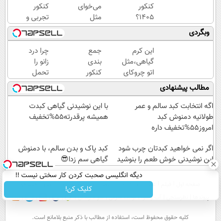
کنکور
می‌خوای
کنکور
۱۴۰5؟
مثل
تجربی و
ماز
رتبه‌برترها
ریاضی در
وبگردی
تابستون
بدرخشی؟
پکیج ماز
و تو یک
همین
این کرم
جمع
چرا درد
هفتع
الان دوره
گیاهی،مثل
بندی
زانو را
جمع
جت ماز
اتو چروکای
کنکور
تحمل
میکنه
رو شروع
پوستتوصاف
با ماز
می‌کنی؟
مطالب پیشنهادی
🏆
ک
میکنه!50%تخفیف
| ثبت
خیلی
نام
ساده
اگه انتخابت کبد سالم و عمر
با این نوشیدنی گیاهی کبدت
رایگان
درمنزل
طولانیه دمنوش کبد
همیشه پرقدرته55%تخفیف
درمانش
امروز55%تخفیف داره
کن
اگر نمی خواهید کبدتان چرب شود
کبد پاک و بدن سالم، با دمنوش
این نوشیدنی خوش طعم را بنوشید
گیاهی سم زدا😎
دیگه انگلیسی صحبت کردن کار سختی نیست !!
صفحه اول
فیلم
عصر ایران۲
درباره عصرایران
تماس با ما
آرشیو
جستجو
کلیک کن!
پیوندها
نظرسنجی
آب و هوا
اوقات شرعی
سواد زندگی
كليه حقوق محفوظ است، استفاده از مطالب با ذكر منبع بلامانع است.