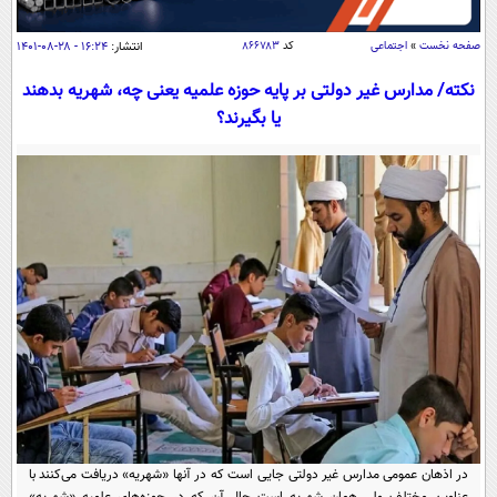
سیاسی
اقتصاد
صفحه نخست
»
اجتماعی
کد
۸۶۶۷۸۳
انتشار:
۱۶:۲۴ - ۲۸-۰۸-۱۴۰۱
جامعه
اقتصادی
نکته/ مدارس غیر دولتی بر پایه حوزه علمیه یعنی چه، شهریه بدهند
یا بگیرند؟
ورزشی
اجتماعی
خودرو
بین الملل
حوادث
فرهنگ و هنر
سیاست خارجی
سلامت
علم و دانش
یک برش دانایی
قرآن
فناوری و It
محیط زیست
گوناگون
علمی
سفر و تفریح
فیلم
سرگرمی
اخبار کریپتو
عصر ایران 2
اقتصاد
باشگاه مغز
آموزش زبان
خواندنی ها و دیدنی ها
ورزش
مجله تصویری سلاح
داستان کوتاه
سیاست
در اذهان عمومی مدارس غیر دولتی جایی است که در آنها «شهریه» دریافت می‌کنند با
عناوین مختلف ولی همان شهریه است حال آن که در حوزه‌های علمیه «شهریه»