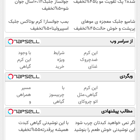
شده؟ پک تقویت مو با45%تخفیف
جوانساز جلبک10،12سال جوان
شو50%تخفیف
شامپو جلبک معجزه ی موهای
بمب جوانساز! کرم بوتاکس جلبک
پرپشت و خوش حالت45%تخفیف
اسپیرولینا50%تخفیف
از سراسر وب
این کرم
شرایط
با وجود
ضدچروک
ویژه
این کرم
غذای
خرید
گیاهی
پوستت
کرم
دیگه
وبگردی
رو تامین
بوتاکس
دور
میکنه
گیاهی
بوتاکس
این کرم
با
مسیر
(خرید با
تا پایان
خط
گیاهی،مثل
چربیسوز
همراهی
40%تخفیف)
امشب!
قرمز
اتو چروکای
گیاهی
و
بکش!
پوستتوصاف
قهرمان
گزارش
مطالب پیشنهادی
میکنه!50%تخفیف
تناسب
عملکرد
اندام
گروه
اگر نمی خواهید کبدتان چرب شود
با این نوشیدنی گیاهی کبدت
شو60%تخفیف
اسنپ
این نوشیدنی خوش طعم را بنوشید
همیشه پرقدرته55%تخفیف
در