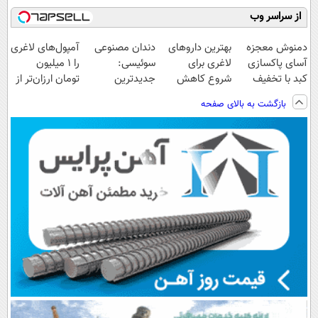
از سراسر وب
دمنوش معجزه
بهترین داروهای
دندان مصنوعی
آمپول‌های لاغری
آسای پاکسازی
لاغری برای
سوئیسی:
را ۱ میلیون
کبد با تخفیف
شروع کاهش
جدیدترین
تومان ارزان‌تر از
ویژه
وزن، ارسال از
فناوری اروپا،
همه‌جا بخر!
بازگشت به بالای صفحه
داروخانه های
سبک و مقاوم |
نزدیکت!
پرداخت قسطی