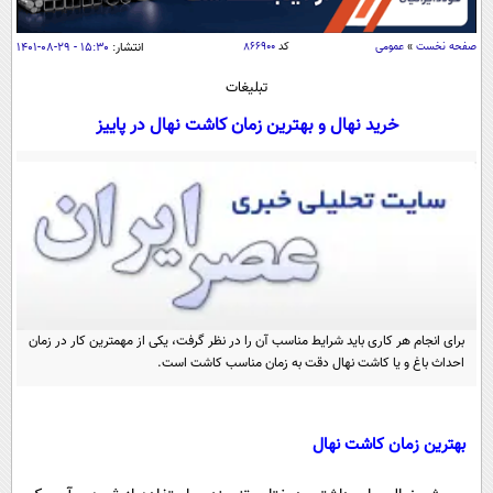
سیاسی
اقتصاد
صفحه نخست
»
عمومی
کد
۸۶۶۹۰۰
انتشار:
۱۵:۳۰ - ۲۹-۰۸-۱۴۰۱
جامعه
اقتصادی
تبلیغات
ورزشی
اجتماعی
خرید نهال و بهترین زمان کاشت نهال در پاییز
خودرو
بین الملل
حوادث
فرهنگ و هنر
سیاست خارجی
سلامت
علم و دانش
یک برش دانایی
قرآن
فناوری و It
محیط زیست
گوناگون
علمی
سفر و تفریح
برای انجام هر کاری باید شرایط مناسب آن را در نظر گرفت، یکی از مهمترین کار در زمان
فیلم
سرگرمی
اخبار کریپتو
احداث باغ و یا کاشت نهال دقت به زمان مناسب کاشت است.
عصر ایران 2
اقتصاد
باشگاه مغز
آموزش زبان
خواندنی ها و دیدنی ها
ورزش
مجله تصویری سلاح
بهترین زمان کاشت نهال
داستان کوتاه
سیاست