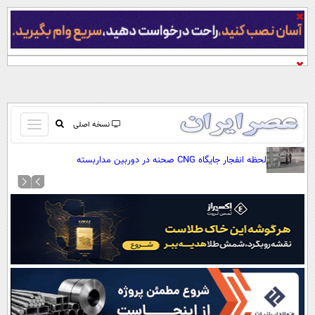
باز
نسخه اصلی
و
صفحه اول
لحظه انفجار جایگاه CNG صحنه در دوربین مداربسته
بسته
تماس با ما
کردن
آرشیو
منو
جستجو
نظرسنجی
آب و هوا
اوقات شرعی
پیوند ها
سواد زندگی