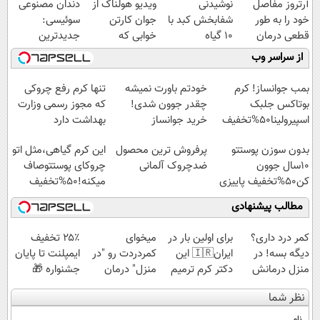
آرتروز مفاصل
نوشیدنی
ویدیو هولناک از
دندان مصنوعی
خود را به طور
شفابخش کبد با
جوان کارتن
سوئیسی:
قطعی درمان
10 گیاه
خوابی که
جدیدترین
کنید!
موثر(تخفیف تا
میلیاردر شد.
فناوری اروپا،
از سراسر وب
◗پرسش‌نامه◖
امشب)
آموزش رایگان
سبک و مقاوم |
پرداخت قسطی
بمب جوانساز! کرم
خودتم باورت نمیشه
تنها کرم رفع چروکی
بوتاکس جلبک
چقدر جوون شدی!
که مجوز رسمی وزارت
اسپیرولینا50%تخفیف
خرید جوانساز
بهداشت دارد
اسپیرولینا با تخفیف
بدون سوزن پوستتو
پرفروش ترین محصول
این کرم گیاهی،مثل اتو
ویژه
10سال جوون
ضدچروک آلمانی
چروکای پوستتوصاف
کن50%تخفیف پاییزی
میکنه!50%تخفیف
مطالب پیشنهادی
کمر درد داری؟
برای اولین بار در
میخوای
۲۵٪ تخفیف
دیگه بسه! در
ایران🇮🇷 این
کمردردت رو "در
ایمپلنت تا پایان
منزل درمانش
دکتر کرم ترمیم
منزل" درمان
جشنواره 🎁
کن
کننده 23 روزه
کنی؟ (◂فیلم +
نظر شما
(◀پرسش‌نامه)
ساخت!
◂پرسش‌نامه)
نام