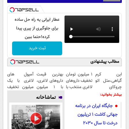
عطار ایرانی یه راه حل ساده
برای جلوگیری از پیری پیدا
کرده!حتما ببین
ثبت خرید
مطالب پیشنهادی
این کرم
۱ میلیون تومان
بهترین قیمت
آمپول های
گیاهی،مثل اتو
تخفیف داروهای
داروهای لاغری،
لاغری با یک
چروکای
لاغری منتخب با
با ۱ میلیون
میلیون تخفیف
پوستتوصاف
ارسال از
تخفیف و ارسال
| ارسال از
بیشتر بخوانید:
تماشاخانه
میکنه!50%تخفیف
داروخانه
از داروخانه‌
داروخانه های
جایگاه ایران در برنامه
نزدیکت
معتبر
جهانی کاشت 1 تریلیون
درخت تا سال 2030