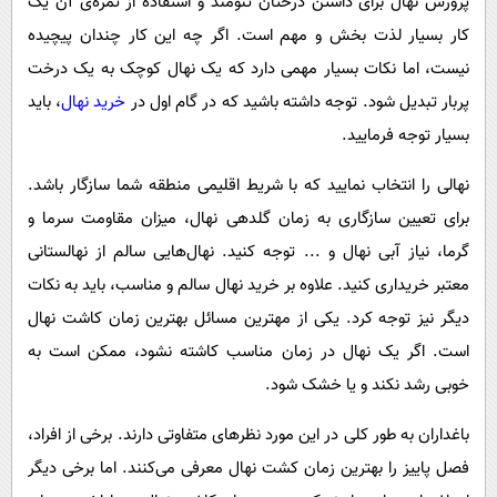
پرورش نهال برای داشتن درختان تنومند و استفاده از ثمره‌ی آن یک
پیامک
سرگرمی
کار بسیار لذت بخش و مهم است. اگر چه این کار چندان پیچیده
روانشناسی
فناوری
نیست، اما نکات بسیار مهمی دارد که یک نهال کوچک به یک درخت
آشپزی
گوناگون
پربار تبدیل شود. توجه داشته باشید که در گام اول در
خرید نهال
، باید
دانلود
بسیار توجه فرمایید.
حوادث
محیط زیست
نهالی را انتخاب نمایید که با شریط اقلیمی منطقه شما سازگار باشد.
سلامت
برای تعیین سازگاری به زمان گلدهی نهال، میزان مقاومت سرما و
گرما، نیاز آبی نهال و ... توجه کنید. نهال‌هایی سالم از نهالستانی
فرهنگی
معتبر خریداری کنید. علاوه بر خرید نهال سالم و مناسب، باید به نکات
بین الملل
دیگر نیز توجه کرد. یکی از مهترین مسائل بهترین زمان کاشت نهال
اجتماعی
است. اگر یک نهال در زمان مناسب کاشته نشود، ممکن است به
حیات وحش
خوبی رشد نکند و یا خشک شود.
سیاست خارجی
باغداران به طور کلی در این مورد نظرهای متفاوتی دارند. برخی از افراد،
فصل پاییز را بهترین زمان کشت نهال معرفی می‌کنند. اما برخی دیگر