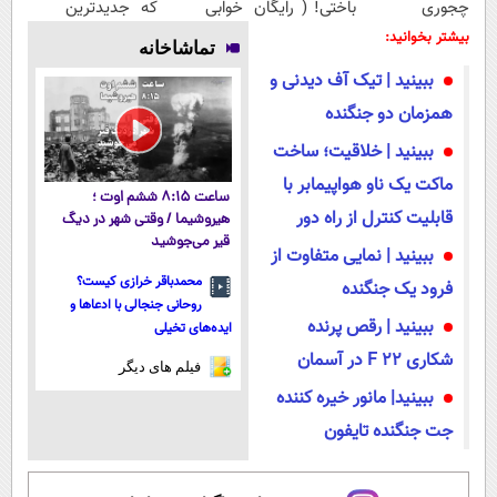
چجوری
باختی! ( رایگان
خوابی که
جدیدترین
پولدارشی! باور
آموزش ببین
میلیاردر شد.
فناوری اروپا،
بیشتر بخوانید:
تماشاخانه
نداری امتحانش
پولدار شی)
آموزش رایگان
سبک و مقاوم |
ببینید | تیک آف دیدنی و
مجانیه
پرداخت قسطی
همزمان دو جنگنده
ببینید | خلاقیت؛ ساخت
ماکت یک ناو هواپیمابر با
ساعت ۸:۱۵ ششم اوت ؛
قابلیت کنترل از راه دور
هیروشیما / وقتی شهر در دیگ
قیر می‌جوشید
ببینید | نمایی متفاوت از
محمدباقر خرازی کیست؟
فرود یک جنگنده
روحانی جنجالی با ادعاها و
ببینید | رقص پرنده
ایده‌های تخیلی
شکاری F ۲۲ در آسمان
فیلم های دیگر
ببینید| مانور خیره کننده
جت جنگنده تایفون