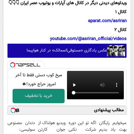
ویدئوهای دیدنی دیگر در کانال های آپارات و یوتیوب عصر ایران 👇👇👇
کانال 1
aparat.com/asriran
کانال 2
youtube.com/@asriran_official/videos
عکس یادگاری «مستوفی‌الممالک» در کنار هواپیما
میخ کوب دستی فقط تا آخر
امروز حراج خورد!🔥
خرید با تخفیف
مطالب پیشنهادی
میخوایم رایگان
اگه تو این دوره
ویدیو هولناک از
دندان مصنوعی
بهت یاد بدیم
شرکت نکنی
جوان کارتن
سوئیسی: