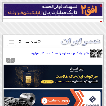
باز
نسخه اصلی
و
صفحه اول
عکس یادگاری «مستوفی‌الممالک» در کنار هواپیما
بسته
تماس با ما
کردن
آرشیو
منو
جستجو
نظرسنجی
آب و هوا
اوقات شرعی
پیوند ها
سواد زندگی