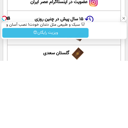
عضویت در اینستاگرام عصر ایران
۱۵ سال پیش در چنین روزی
🦷 سبک و طبیعی مثل دندان خودت! نصب آسان و
پرداخت اقساطی 💳 📍 تهران
ویزیت رایگان😍
این لحظه با حافظ
گلستان سعدی
آموزش زبان انگلیسی
آپارات عصر ایران
اپلیکیشن عصر ایران