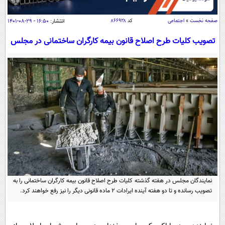
سیاسی
اقتصاد
صفحه نخست
»
اجتماعی
کد
۸۶۶۹۲۸
انتشار:
۱۶:۵۰ - ۲۹-۰۸-۱۴۰۱
جامعه
اقتصادی
تصویب کلیات طرح اصلاح قانون بیمه کارگران ساختمانی در مجلس
ورزشی
اجتماعی
خودرو
بین الملل
حوادث
فرهنگ و هنر
سیاست خارجی
سلامت
علم و دانش
یک برش دانایی
قرآن
فناوری و It
محیط زیست
گوناگون
علمی
سفر و تفریح
فیلم
سرگرمی
اخبار کریپتو
عصر ایران 2
اقتصاد
باشگاه مغز
نمایندگان مجلس در هفته گذشته کلیات طرح اصلاح قانون بیمه کارگران ساختمانی را به
تصویب رسانده و تا دو هفته آینده ایرادات ۲ ماده قانونی دیگر را نیز رفع خواهند کرد.
آموزش زبان
خواندنی ها و دیدنی ها
ورزش
مجله تصویری سلاح
داستان کوتاه
سیاست