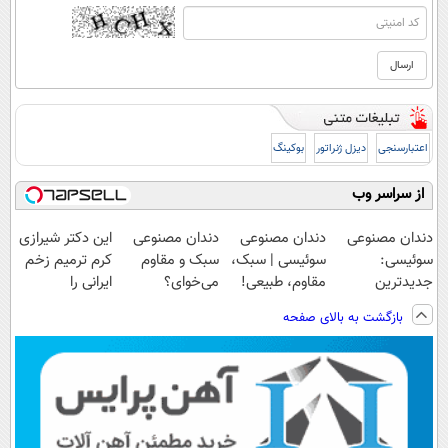
اعتبارسنجی
دیزل ژنراتور
بوکینگ
از سراسر وب
دندان مصنوعی
دندان مصنوعی
دندان مصنوعی
این دکتر شیرازی
سوئیسی:
سوئیسی | سبک،
سبک و مقاوم
کرم ترمیم زخم
جدیدترین
مقاوم، طبیعی!
می‌خوای؟
ایرانی را
فناوری اروپا،
ویزیت
پرداخت اقساطی
ساخت!!!
بازگشت به بالای صفحه
سبک و مقاوم |
رایگان+پرداخت
هم داریم!😍 |
پرداخت قسطی
اقساطی😍
📍تهران