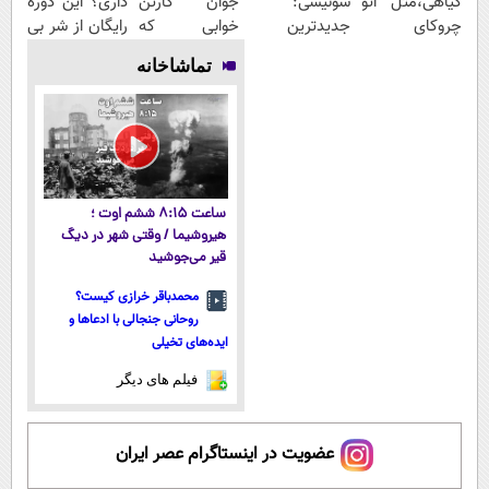
گیاهی،مثل اتو
سوئیسی:
جوان کارتن
داری؟ این دوره
چروکای
جدیدترین
خوابی که
رایگان از شر بی
پوستتوصاف
فناوری اروپا،
میلیاردر شد.
پولی خلاصت
تماشاخانه
میکنه!50%تخفیف
سبک و مقاوم |
آموزش رایگان
میکنه
پرداخت قسطی
ساعت ۸:۱۵ ششم اوت ؛
هیروشیما / وقتی شهر در دیگ
قیر می‌جوشید
محمدباقر خرازی کیست؟
روحانی جنجالی با ادعاها و
ایده‌های تخیلی
فیلم های دیگر
عضویت در اینستاگرام عصر ایران