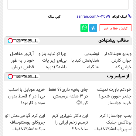
لینک کوتاه:
کپی لینک
‌گزارش خطا در خبر
مطالب پیشنهادی
ویدیو هولناک از
نوشیدنی
چرا تو نباید بنز و
آرتروز مفاصل
جوان کارتن
شفابخش کبد با
بی‌ام‌و زیر پات
خود را به طور
خوابی که
10 گیاه
باشه؟ (دوره
قطعی درمان
میلیاردر شد.
موثر(تخفیف تا
رایگان درآمد
کنید!
از سراسر وب
آموزش رایگان
امشب)
میلیاردی)
◗پرسش‌نامه◖
خودتم باورت نمیشه
جای بخیه داری؟؟ فقط
خرید موبایل با اسنپ
چقدر جوون شدی!
در 3 هفته ترمیمش
پی | در ۴ قسط بدون
خرید جوانساز
کن!😍
سود و کارمزد!
اسپیرولینا با تخفیف
بمب جوانساز! کرم
این دکتر شیرازی کرم
این کرم گیاهی،مثل اتو
ویژه
بوتاکس جلبک
ترمیم زخم ایرانی را
چروکای پوستتوصاف
اسپیرولینا50%تخفیف
ساخت!!!
میکنه!50%تخفیف