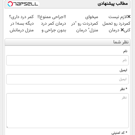
مطالب پیشنهادی
❌لازم نیست
میخوای
‼️جراحی ممنوع‼️
کمر درد داری؟
کمردرد رو تحمل
کمردردت رو "در
درمان کمر درد
دیگه بسه! در
کنی❌ درمان
منزل" درمان
بدون جراحی و
منزل درمانش
بدون جراحی و
کنی؟ (◂فیلم +
دوره نقاهت
کن
نظر شما
قرص
◂پرسش‌نامه)
(◀پرسش‌نامه)
(پرسشنامه)
نام
ایمیل
* نظر
* کد امنیتی