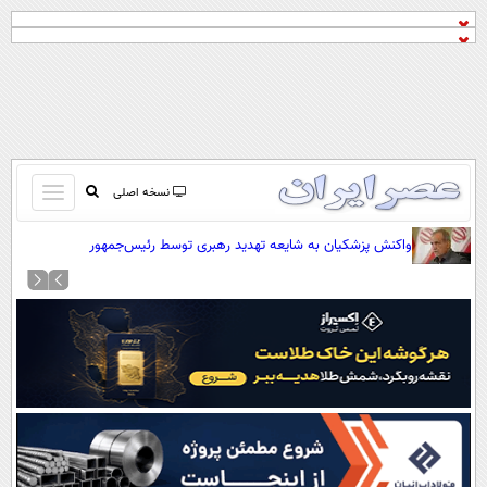
باز
نسخه اصلی
و
صفحه اول
واکنش پزشکیان به شایعه تهدید رهبری توسط رئیس‌جمهور
بسته
تماس با ما
کردن
آرشیو
منو
جستجو
نظرسنجی
آب و هوا
اوقات شرعی
پیوند ها
سواد زندگی