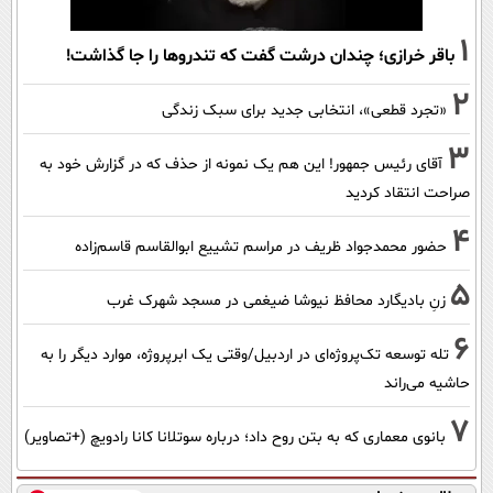
1
باقر خرازی؛ چندان درشت گفت که تندروها را جا گذاشت!
2
«تجرد قطعی»، انتخابی جدید برای سبک زندگی
3
آقای رئیس جمهور! این هم یک نمونه از حذف که در گزارش خود به
صراحت انتقاد کردید
4
حضور محمدجواد ظریف در مراسم تشییع ابوالقاسم قاسم‌زاده
5
زنِ بادیگارد محافظ نیوشا ضیغمی در مسجد شهرک غرب
6
تله توسعه تک‌پروژه‌ای در اردبیل/وقتی یک ابرپروژه، موارد دیگر را به
حاشیه می‌راند
7
بانوی معماری که به بتن روح داد؛ درباره سوتلانا کانا رادویچ (+تصاویر)