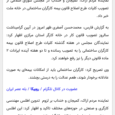
نماینده مردم اراک، کمیجان و خنداب در مجلس شورای اسلامی از
پیامک
سرگرمی
تصویب کلیات طرح اصلاح قانون بیمه کارگران ساختمانی در خانه ملت
روانشناسی
فناوری
خبر داد.
آشپزی
گوناگون
به گزارش فارس، محمدحسن آصفری ظهر امروز در آیین گرامیداشت
دانلود
حوادث
سالروز تصویب قانون کار در خانه کارگر استان مرکزی اظهار کرد:
محیط زیست
نمایندگان مجلس در هفته گذشته کلیات طرح اصلاح قانون بیمه
کارگران ساختمانی را به تصویب رسانده و تا دو هفته آینده ایرادات ۲
سلامت
ماده قانونی دیگر را نیز رفع خواهند کرد.
فرهنگی
بین الملل
وی تصریح کرد: کارگران ساختمانی باید از امکانات بیمه‌ای به صورت
عادلانه برخودار شوند، طعم عدالت را به درستی بچشند.
اجتماعی
حیات وحش
عضویت در کانال تلگرام
/
روبیکا
/
بله عصر ایران
سیاست خارجی
نماینده مردم اراک، کمیجان و خنداب بر لزوم تدوین اطلس مهندسی
کارگری و صنعتی در حوزه‌های مختلف تاکید و اظهار کرد: این اطلس