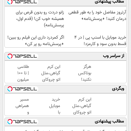
مطالب پیشنهادی
آرتروز مفاصل خود را به طور قطعی
زانو دردت رو بدون قرص برای
درمان کنید! ◗پرسش‌نامه◖
همیشه خوب کن! (قدم اول،
پرسش‌نامه)
خرید موبایل با اسنپ پی | در ۴
اگر کمردرد داری این فیلم رو ببین!
قسط بدون سود و کارمزد!
◗پرسش‌نامه رو پر کن◖
از سراسر وب
هرگز
این کرم
طلاسی
بوتاکس
گیاهی،مثل
| تا 100
نکنید!
اتو چروکای
میلیون
جوانساز
پوستتوصاف
وام
وبگردی
جلبک
میکنه!50%تخفیف
آنی
پوست
خرید
این کرم
خرید
مسیر
شمارا
طلا💰
گیاهی،مثل
موبایل
همراهی
۱۰ سال
ثبت
اتو چروکای
با
و
جوان
نام
پوستتوصاف
اسنپ
گزارش
مطالب پیشنهادی
می کند
کن!
میکنه!50%تخفیف
پی | در
عملکرد