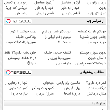
درمان زانو درد
آرتروز مفاصل
آرتروز مفاصل
زانو درد رو تحمل
بدون
خود را به طور
خود را به طور
می‌کنی که چی؟
عمل،تزریق و
قطعی درمان
قطعی درمان
راه‌حلش
دارو
کنید!
کنید!
همین‌جاست!
از سراسر وب
(◂پرسش‌نامه)
◂پرسش‌نامه▸
◗پرسش‌نامه◖
خودتم باورت نمیشه
این دکتر شیرازی کرم
بمب جوانساز! کرم
چقدر جوون شدی!
ترمیم زخم ایرانی را
بوتاکس جلبک
خرید جوانساز
ساخت!!!
اسپیرولینا50%تخفیف
اسپیرولینا با تخفیف
بدون سوزن پوستتو
کشف جدید: جلبک
جای بخیه داری؟؟ فقط
ویژه
10سال جوون
اسپیرولینا پیری را
در 3 هفته ترمیمش
کن50%تخفیف پاییزی
متوقف می
کن!😍
کند50%تخفیف
مطالب پیشنهادی
کمر درد داری؟
ماشین پژو پارس
میخوای
تنها راه رهایی از
دیگه بسه! در
برای فروش
کمردردت رو "در
کمر درد بدون
منزل درمانش
داری؟ اینجا
منزل" درمان
نیاز به دارو!
کن
سریع بفروشش
کنی؟ (◂فیلم +
(◂پرسش‌نامه)
نظر شما
(◀پرسش‌نامه)
◂پرسش‌نامه)