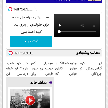
عطار ایرانی یه راه حل ساده
برای جلوگیری از پیری پیدا
کرده!حتما ببین
ثبت خرید
مطالب پیشنهادی
این کرم
ویدیو هولناک از
میخوای کمر
کمر درد شدید
گیاهی،مثل اتو
جوان کارتن
دردت رو بدون
داری؟ تو خونه
چروکای
خوابی که
قرص برای
درمانش کن
پوستتوصاف
میلیاردر شد.
همیشه خوب
(◂پرسش‌نامه
تماشاخانه
میکنه!50%تخفیف
آموزش رایگان
کنی؟
رو پرکن)
(◂پرسش‌نامه
رو پر کن)