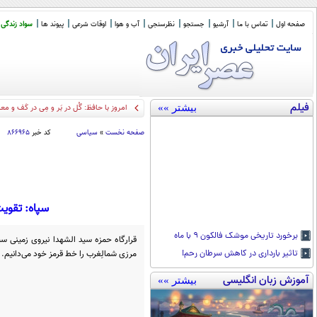
صفحه اول
تماس با ما
آرشیو
جستجو
نظرسنجی
آب و هوا
اوقات شرعی
پیوند ها
سواد زندگی
فیلم
بیشتر »»
امروز با حافظ: گُل در بَر و مِی در کَف و 
صفحه نخست
»
سیاسی
کد خبر
۸۶۶۹۶۵
سپاه: تقویت
برخورد تاریخی موشک فالکون ۹ با ماه
قرارگاه حمزه سید الشهدا نیروی زمینی س
مرزی شمالِغرب را خط قرمز خود می‌دانیم.
تاثیر بارداری در کاهش سرطان رحم!
آموزش زبان انگلیسی
بیشتر »»