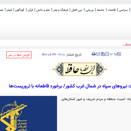
سیاسی
اقتصاد
جامعه
ورزشی
بین الملل
فرهنگ و هنر
علم و دانش
قرآن
گوناگون
فیلم
عصر 
معشوق به کام است
‍‍‍ پ
پ
تاریخ انتشار:
۲۱:۱۰ - ۲۹-۰۸-۱۴۰۱
‌گزارش خطا در خبر
 نیروهای سپاه در شمال غرب کشور/ برخورد قاطعانه با تروریست‌ها
پاه: امنیت منطقه و مردم شریف و غیور استان‌های