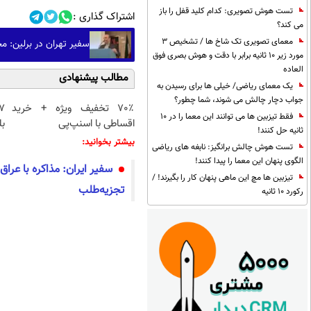
تست هوش تصویری: کدام کلید قفل را باز
اشتراک گذاری :
می کند؟
معمای تصویری تک شاخ ها / تشخیص 3
سفیر تهران در برلین: م
مورد زیر 10 ثانیه برابر با دقت و هوش بصری فوق
العاده
مطالب پیشنهادی
یک معمای ریاضی/ خیلی ها برای رسیدن به
جواب دچار چالش می شوند، شما چطور؟
70٪ تخفیف ویژه + خرید
فقط تیزبین ها می توانند این معما را در 10
اقساطی با اسنپ‌پی
بل
ثانیه حل کنند!
بیشتر بخوانید:
تست هوش چالش برانگیز: نابغه های ریاضی
الگوی پنهان این معما را پیدا کنند!
سفیر ایران: مذاکره با عراق
تیزبین ها مچ این ماهی پنهان کار را بگیرند! /
تجزیه‌طلب
رکورد 10 ثانیه