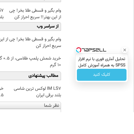
وام بگیر و قسطی طلا بخر! چی
از این بهتر!! سریع احراز کن
بلن
از سراسر وب
وام بگیر و قسطی طلا بخر! چی از این 
سریع احراز کن
خرید شمش پ
تحلیل آماری فوری با نرم افزار
۱۰ گرم
SPSS به همراه آموزش کامل
حتی یک روزه !!
کلیک کنید
مطالب پیشنهادی
IM LS7 لوکس ترین شاسی
خر
بلند برقی ایران
۰.۵ گرم تا
نظر شما
نام
ایمیل