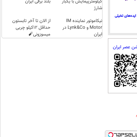
کیلومترپیمایش با یکبار
بلند برقی ایران
شارژ
ایده‌های تخیلی
نیکاموتور نماینده IM
از الان تا آخر تابستون
Motor و Lynk&Co در
حداقل 12کیلو چربی
ایران
میسوزونی🧨
شن عصر ایران