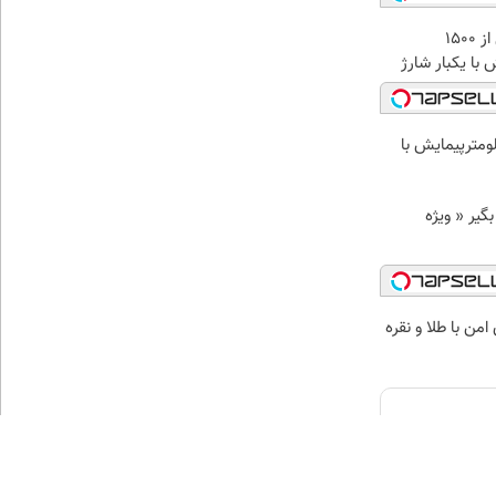
IM LS9 بیش از 1500
 با یکبار شارژ
 بیش از 1500 کیلومترپیمایش با
د وام بگیر « ویژه
من با طلا و نقره