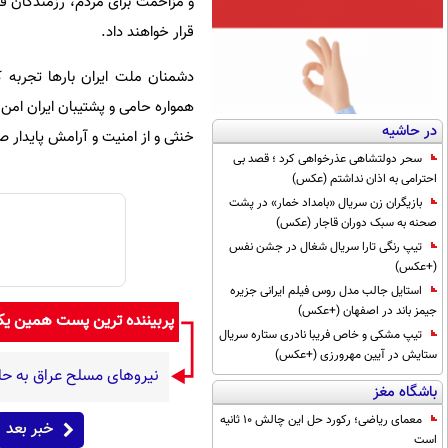
و مزاحمت برای مردم، رزمندگان قرا
قرار خواهند داد.
دشمنان ملت ایران بارها تجربه 
همواره حامی و پشتیبان ایران امن،
در حاشیه
خنثی و از امنیت و آرامش پایدار صی
سحر دولتشاهی عذرخواهی کرد ؛ قصد بی
احترامی به اذان نداشتم (عکس)
بازیگران زن سریال «بامداد خمار» در پشت
صحنه به سبک دوران قاجار (عکس)
تیپ رنگی تارا سریال شغال در جشن نفس
(+عکس)
استایل جالب مدل روس فیلم ایرانی جزیره
جیمز باند در اصفهان (+عکس)
پربیننده ترین پست همین ی
تیپ مشکی و خاص فریبا نادری ستاره سریال
ستایش در آیین مهرورزی (+عکس)
نیروهای مسلح عراق به حال
باشگاه مغز
معمای ریاضی؛ رکورد حل این چالش 10 ثانیه
خبر بعد
است