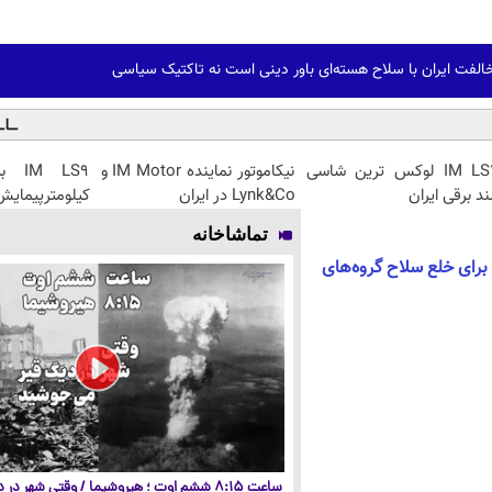
خالفت ایران با سلاح هسته‌ای باور دینی است نه تاکتیک سیاسی
IM LS7 لوکس ترین شاسی
نیکاموتور نماینده IM Motor و
ند برقی ایران
Lynk&Co در ایران
کیلومترپیمایش 
تماشاخانه
 برای خلع سلاح گروه‌های
ساعت ۸:۱۵ ششم اوت ؛ هیروشیما / وقتی شهر در