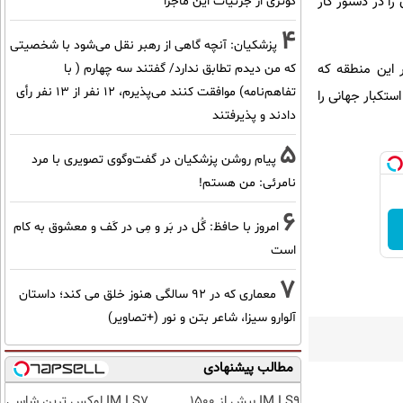
را در دستور کار
کوثری از جزئیات این ماجرا
4
پزشکیان‌: آنچه گاهی از رهبر نقل می‌شود با شخصیتی
ر این منطقه که
که من دیدم تطابق ندارد/ گفتند سه چهارم ( با
تفاهم‌نامه) موافقت کنند می‌پذیرم، 12 نفر از 13 نفر رأی
ستکبار جهانی را
دادند و پذیرفتند
5
پیام روشن پزشکیان در گفت‌و‌گوی تصویری با مرد
نامرئی: من هستم!
6
امروز با حافظ: گُل در بَر و مِی در کَف و معشوق به کام
است
7
معماری که در 92 سالگی هنوز خلق می کند؛ داستان
آلوارو سیزا، شاعر بتن و نور (+تصاویر)
مطالب پیشنهادی
IM LS9 بیش از 1500
IM LS7 لوکس ترین شاسی