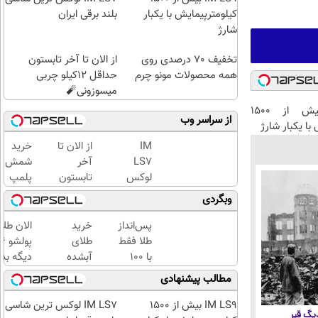
کیلومترپیمایش با یکبار
بلند برقی ایران
شارژ
تخفیف 70 درصدی روی
از الان تا آخر تابستون
همه محصولات مونو چرم
حداقل 12کیلو چربی
میسوزونی🧨
IM LS9 بیش از 1500
از سراسر وب
با یکبار شارژ
IM
از الان تا
خرید
LS7
آخر
شمش
لوکس
تابستون
پلمپ
ترین
حداقل
طلاسی،
وبگردی
شاسی
12کیلو
از ۰.۵
بلند
چربی
گرم تا
پس‌انداز
خرید
الان طلا
برقی
میسوزونی
۱۰ گرم
طلا فقط
طلای
ایران
🧨
با ۱۰۰
آبشده
دیگه بده
هزارتومان
حتی با
سرمایه‌گ
مطالب پیشنهادی
(امن و
۱۰۰هزارتومان
طلا با ا
راحت)
بی‌بهره
IM LS9 بیش از 1500
IM LS7 لوکس ترین شاسی
 دیگ قیر