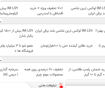
IM LS7 لوکس ترین شاسی
70٪ تخفیف ویژه + خرید
د برقی ایران
اقساطی با اسنپ‌پی
کیلومترپیمایش
بهتر!!
IM LS7 لوکس ترین شاسی بلند برقی ایران
IM LS9
یکبار شارژ
لمپ طلاسی، از ۰.۵ گرم تا
خرید طلای آبشده حتی با ۱۰۰هزارتومان
عضو شو تا 3 میلیار
فروشگاه ها »
ید شمش پلمپ طلاسی، از
تخفیف 70 درصدی روی همه
سرمایه گذاری ا
 ۱۰ گرم
محصولات مونو چرم
| دیجی کالا
اعتبارسنجی
دیزل ژنراتور
بوکینگ