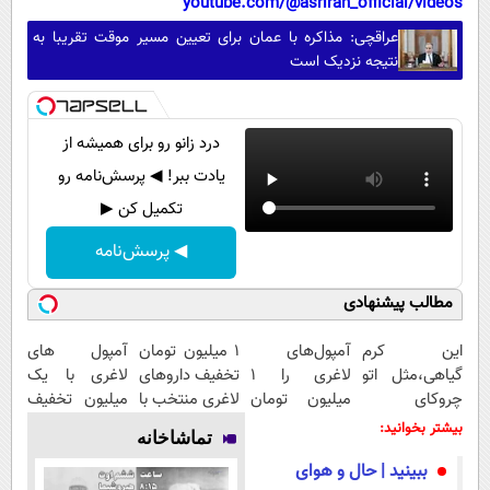
youtube.com/@asriran_official/videos
عراقچی: مذاکره با عمان برای تعیین مسیر موقت تقریبا به
نتیجه نزدیک است
درد زانو رو برای همیشه از
یادت ببر! ◀ پرسش‌نامه رو
تکمیل کن ▶
◀ پرسش‌نامه
مطالب پیشنهادی
این کرم
آمپول‌های
۱ میلیون تومان
آمپول های
گیاهی،مثل اتو
لاغری را ۱
تخفیف داروهای
لاغری با یک
چروکای
میلیون تومان
لاغری منتخب با
میلیون تخفیف
پوستتوصاف
ارزان‌تر از
ارسال از
| ارسال از
بیشتر بخوانید:
تماشاخانه
میکنه!50%تخفیف
همه‌جا بخر!
داروخانه
داروخانه های
ببینید | حال و هوای
نزدیکت
معتبر