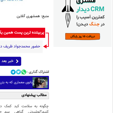
منبع: همشهری آنلاین
پربیننده ترین پست همین ی
حضور محمدجواد ظریف در م
خبر بعد
اشتراک گذاری :
بانوی معماری که به بتن ر
مطالب پیشنهادی
چگونه به سلامت کبد کمک
د
کنیم؟نوشیدنی گیاهی سم
ج