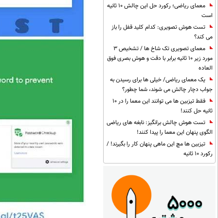
معمای ریاضی؛ رکورد حل این چالش 10 ثانیه
است
تست هوش تصویری: کدام کلید قفل را باز
می کند؟
معمای تصویری تک شاخ ها / تشخیص 3
مورد زیر 10 ثانیه برابر با دقت و هوش بصری فوق
العاده
یک معمای ریاضی/ خیلی ها برای رسیدن به
جواب دچار چالش می شوند، شما چطور؟
فقط تیزبین ها می توانند این معما را در 10
ثانیه حل کنند!
تست هوش چالش برانگیز: نابغه های ریاضی
الگوی پنهان این معما را پیدا کنند!
تیزبین ها مچ این ماهی پنهان کار را بگیرند! /
رکورد 10 ثانیه