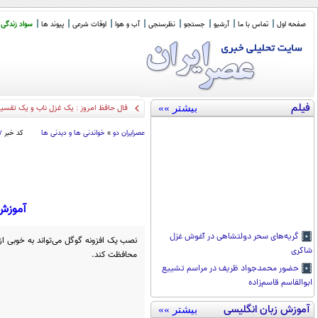
صفحه اول
تماس با ما
آرشیو
جستجو
نظرسنجی
آب و هوا
اوقات شرعی
پیوند ها
سواد زندگی
فیلم
بیشتر »»
فال حافظ امروز : یک غزل ناب و یک تفسیر گویا (1
عصرايران دو
»
خواندنی ها و دیدنی ها
کد خبر
۷
آموزش:
گریه‌های سحر دولتشاهی در آغوش غزل
نصب یک افزونه گوگل می‌تواند به خوبی از
شاکری
محافظت کند.
حضور محمدجواد ظریف در مراسم تشییع
ابوالقاسم قاسم‌زاده
آموزش زبان انگلیسی
بیشتر »»