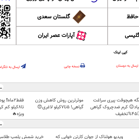
گلستان سعدی
این ل
آپارات عصر ایران
آموزش
کپی لینک
ارسال به دوستان
نسخه چاپی
ارسال به تلگرام
بک بخور و
موثرترین روش کاهش وزن
دیگه هیچوقت پیری سرا
🏻 با تخفیف
گیاهی! 5تا۷کیلو لاغری😍
نمیاد😉 کرم ضدچروک گیا
ویژه🔥
👈
ویدیو هولناک از جوان کارتن خوابی که