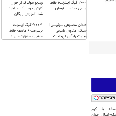
راحت)
بی‌بهره
3000 گیگ اینترنت؛ فقط
ویدیو هولناک از جوان
ماهی 100 هزار تومان
کارتن خوابی که میلیاردر
شد. آموزش رایگان
دندان مصنوعی سوئیسی |
☄️3000گیگ اینترنت
سبک، مقاوم، طبیعی!
پرسرعت 6 ماههه فقط
ویزیت رایگان+پرداخت
ماهی 100هزارتومان!!
اقساطی😍
این آقای58ساله با کرم
ضدچروک جلبک10سال جوان