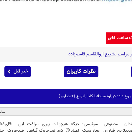
ک ساعت اخیر
راسم تشییع ابوالقاسم قاسم‌زاده
نظرات کاربران
خبر قبل
وح داد؛ درباره سوتلانا کانا رادویچ (+تصاویر)
ندان مصنوعی سوئیسی:
دیگه هیچوقت پیری سراغت
دیدترین فناوری اروپا، سبک
نمیاد😉 کرم ضدچروک گیاهی