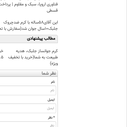
فناوری اروپا، سبک و مقاوم | پرداخت
قسطی
این آقای58ساله با کرم ضدچروک
جلبک10سال جوان شد(سفارش با تخفیف)
مطالب پیشنهادی
کرم جوانساز جلبک، هدیه
خر
طبیعت به شما(خرید با تخفیف
۰.۵ گرم تا
ویژه)
نظر شما
نام
ایمیل
* نظر