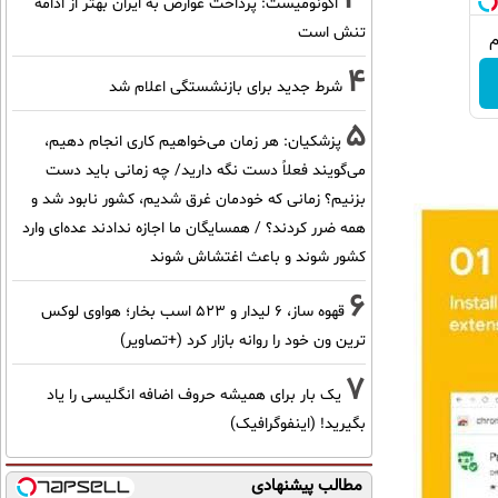
اکونومیست: پرداخت عوارض به ایران بهتر از ادامه
تنش است
4
شرط جدید برای بازنشستگی اعلام شد
5
پزشکیان: هر زمان می‌خواهیم کاری انجام دهیم،
می‌گویند فعلاً دست نگه دارید/ چه زمانی باید دست
بزنیم؟ زمانی که خودمان غرق شدیم، کشور نابود شد و
همه ضرر کردند؟ / همسایگان ما اجازه ندادند عده‌ای وارد
کشور شوند و باعث اغتشاش شوند
6
قهوه ساز، 6 لیدار و 523 اسب بخار؛ هواوی لوکس
ترین ون خود را روانه بازار کرد (+تصاویر)
7
یک بار برای همیشه حروف اضافه انگلیسی را یاد
بگیرید! (اینفوگرافیک)
مطالب پیشنهادی