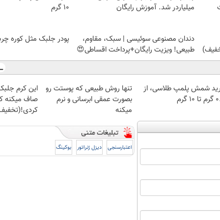
میلیاردر شد. آموزش رایگان
۱۰ گرم
دندان مصنوعی سوئیسی | سبک، مقاوم،
پودر جلبک مثل کوره چربی
طبیعی! ویزیت رایگان+پرداخت اقساطی😍
ید شمش پلمپ طلاسی، از
تنها روش طبیعی که پوستت رو
این کرم جلبک
 ۱۰ گرم
بصورت عمقی ابرسانی و نرم
صاف میکنه که
میکنه
کردی!(تخفیف 
اعتبارسنجی
دیزل ژنراتور
بوکینگ