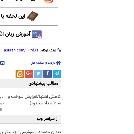
حظه با حافظ
 زبان انگلیسی
لینک کوتاه:
بازدید از صفحه اول
مطالب پیشنهادی
غت
کاهش اشتها/افزایش سوخت و
هی
ساز(تعداد محدود)
45%تخفیف
از سراسر وب
دندان مصنوعی سوئیسی: جدیدترین