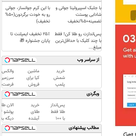
با جلبک اسپیرولینا جوانی و
با این کرم جوانساز، جوانی
شادابی پوستت
رو به خودت برگردون(50%
تضمینه50%تخفیف
تخفیف)
پس‌اندازت رو طلا کن! فقط
۲۵٪ تخفیف ایمپلنت تا
با چند کلیک با حداقل‌ترین
پایان جشنواره 🎁
مبلغ...
از سراسر وب
خرید
ماشین
والکس:
شمش
کیا برای
سرزمین
پلمپ
فروش
فرصت‌ه
طلاسی،
گذاشتی؟
سرمایه‌گ
وبگردی
از ۰.۵
فقط در
دیجیتال
گرم تا
یک‌روز با
پس‌انداز
خرید
الان طلا
۱۰ گرم
خودرو۴۵
طلا فقط
طلای
بفروشش
با ۱۰۰
آبشده
دیگه بده
هزارتومان
حتی با
سرمایه‌گ
مطالب پیشنهادی
(امن و
۱۰۰هزارتومان
طلا با ا