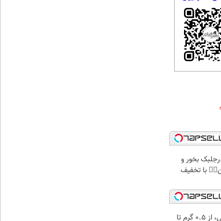
پودرجلبک بخور و
کن👌🏻 با تخفیف
خرید شمش پلمپ طلاسی، از ۰.۵ گرم تا