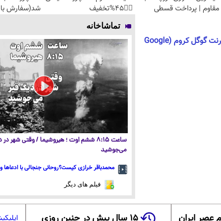
مقاوم | پرداخت قسطی
👈🏻45%تخفیف
شد(سفارش با 
تماشاخانه
دانلود نرم افزار مرورگر اینترنت گوگل کروم (Google
ساعت ۸:۱۵ ششم اوت ؛ هیروشیما / وقتی شهر در
می‌جوشید
محمدباقر خرازی کیست؟روحانی جنجالی با ادعاها و 
فیلم های دیگر
 عصر ایران
۱۵ سال پیش در چنین روزی
اپلیکی