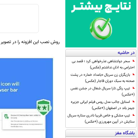
روش نصب این افزونه را در تصویر 
در حاشیه
سحر دولتشاهی عذرخواهی کرد ؛ قصد بی
احترامی به اذان نداشتم (عکس)
بازیگران زن سریال «بامداد خمار» در پشت
صحنه به سبک دوران قاجار (عکس)
تیپ رنگی تارا سریال شغال در جشن نفس
(+عکس)
استایل جالب مدل روس فیلم ایرانی جزیره
جیمز باند در اصفهان (+عکس)
تیپ مشکی و خاص فریبا نادری ستاره سریال
ستایش در آیین مهرورزی (+عکس)
باشگاه مغز