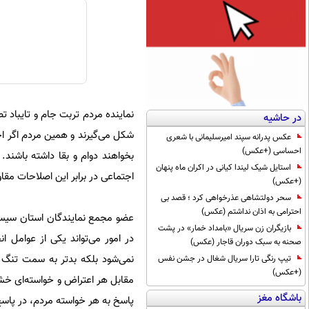
نماینده مردم تربت جام و تایباد ت
در حاشیه
شکل می‌گیرند و همین مردم اگر احس
عکس پدرانه سپند امیرسلیمانی با شعری
احساسی (+عکس)
بخواهند دوام و بقا داشته باشند
استایل شیک لیندا کیانی در اکران ماه پنهان
اجتماعی در برابر این اصلاحات مق
(+عکس)
سحر دولتشاهی عذرخواهی کرد ؛ قصد بی
احترامی به اذان نداشتم (عکس)
عضو مجمع نمایندگان استان سیست
بازیگران زن سریال «بامداد خمار» در پشت
در امور می‌تواند یکی از عوامل ا
صحنه به سبک دوران قاجار (عکس)
نمی‌شود بلکه بدتر به سمت تنگ 
تیپ رنگی تارا سریال شغال در جشن نفس
(+عکس)
مقابل هر اعتراض و خواسته‌ای خشون
باشگاه مغز
پاسخ به هر خواسته مردم، در پاس