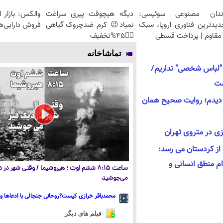
ندان مصنوعی سوئیسی:
دیگه هیچوقت پیری سراغت
والکس: بازار 
دیدترین فناوری اروپا، سبک
نمیاد😉 کرم ضدچروک گیاهی
فروش دارایی‌ه
مقاوم | پرداخت قسطی
👈🏻45%تخفیف
تماشاخانه
م "لباس شخصی" نداریم/
ست
ا دیدم؛ روایت صحیح همان
زی در متروی تهران
 از کردستان می رسد:
ام منطق انسانی و
ساعت ۸:۱۵ ششم اوت ؛ هیروشیما / وقتی شهر در
می‌جوشید
محمدباقر خرازی کیست؟روحانی جنجالی با ادعاها و 
فیلم های دیگر