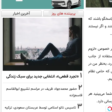
پربیننده های روز
آخرین اخبار
اسخگو باشند که
ند و اگر نیستند
.
در خصوص «لزوم
تفاده از جانب
، به‌نظر من در
 که حامی نظام
1
«تجرد قطعی»، انتخابی جدید برای سبک زندگی
یم.
2
حضور محمدجواد ظریف در مراسم تشییع ابوالقاسم
ما می‌بینید هر
قاسم‌زاده
سانی دارد.
3
تاسیس ناتو اسلامی توسط عربستان سعودی، ترکیه