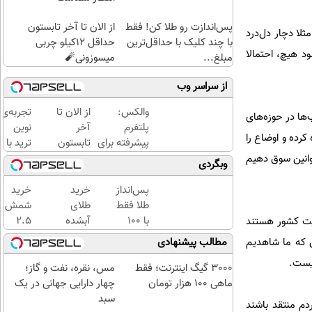
پس‌اندازت رو طلا کن! فقط
از الان تا آخر تابستون
لا دچار دل‌درد
با چند کلیک با حداقل‌ترین
حداقل 12کیلو چربی
د هیچ، احتمالا
مبلغ...
میسوزونی🧨
از سراسر وب
والکس:
از الان تا
تجربه‌ی
‌ها در حوزه‌های
پلتفرم
آخر
نوین
رده و اوضاع را
پیشرفته برای
تابستون
ترید با
معامله و
حداقل
والکس،
قوانین سوق دهیم
وبگردی
سرمایه‌گذاری
12کیلو
آینده‌ای
ایمن
چربی
روشن
پس‌انداز
خرید
خرید
میسوزونی
در
طلا فقط
طلای
شمش
🧨
انتظار
با ۱۰۰
آبشده
2.5
نیت کشور هستند
شماست
هزارتومان
حتی با
گرمی
ی که ما شاهدیم
مطالب پیشنهادی
(امن و
۱۰۰هزارتومان
از
نیست.
راحت)
طلاسی
3000 گیگ اینترنت؛ فقط
مس، نقره، نفت و گاز؛
😍
ماهی 100 هزار تومان
چهار دارایی جهانی در یک
سبد
دم منتقد باشند