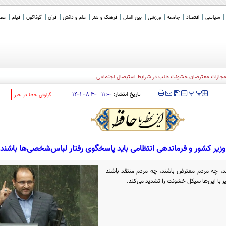
سیاسی
اقتصاد
جامعه
ورزشی
بین الملل
فرهنگ و هنر
علم و دانش
قرآن
گوناگون
فیلم
عصر 
ه مجازات معترضان خشونت طلب در شرایط استیصال اجتماعی
‍‍‍ پ
پ
تاریخ انتشار:
۱۱:۰۰ - ۳۰-۰۸-۱۴۰۱
‌گزارش خطا در خبر
زیر کشور و فرماندهی انتظامی باید پاسخگوی رفتار لباس‌شخصی‌ها باشند
د، چه مردم معترض باشند، چه مردم منتقد باشند
ز با این‌ها سیکل خشونت را تشدید می‌کند.