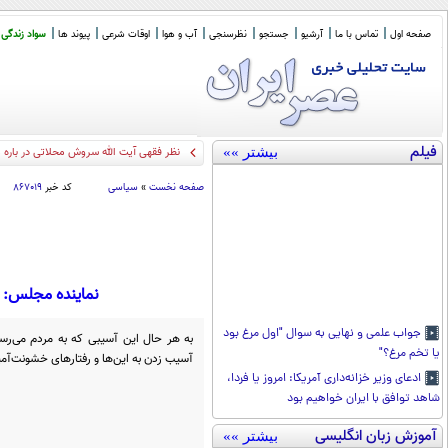
صفحه اول
تماس با ما
آرشیو
جستجو
نظرسنجی
آب و هوا
اوقات شرعی
پیوند ها
سواد زندگی
فیلم
بیشتر »»
نظر فقهی آیت الله سروش محلاتی در بار
صفحه نخست
»
سیاسی
کد خبر
۸۶۷۰۱۹
نماینده مجلس: و
جواب علمی و نهایی به سوال "اول مرغ بود
به هر حال این آسیبی که به مردم می‌رس
یا تخم مرغ؟"
آسیب زدن به این‌ها و رفتارهای خشونت‌آمی
ادعای وزیر خزانه‌داری آمریکا: امروز یا فردا،
شاهد توافق با ایران خواهیم بود
آموزش زبان انگلیسی
بیشتر »»