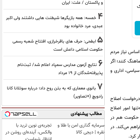
و پاکستان / علت: ایران
ک
4
خمسه: همه بازیگرها شیطنت هایی داشتند ولی اکبر
عبدی، مرد خانواده بود
5
ابطحی: حرف های باقرخرازی، افتتاح شعبه رسمی
حکومت اسلامی داعش است
 اساس نیاز مردم
6
ماهنگ کنند؛ اگر
نتایج آزمون مدارس سمپاد اعلام شد/ ثبت‌نام
سیاسی، اداری و
پذیرفته‌شدگان از ۱۹ مرداد
7
بانوی معماری که به بتن روح داد؛ درباره سوتلانا کانا
رادویچ (+تصاویر)
درخواست اصلاح
نها امور اصلاح
مطالب پیشنهادی
ر حکومت هم در
سرمایه گذاری امن با طلا و
تجربه‌ی نوین ترید با
راهم می‌کند. در
نقره | دیجی کالا
والکس، آینده‌ای روشن در
 کرد.
انتظار شماست