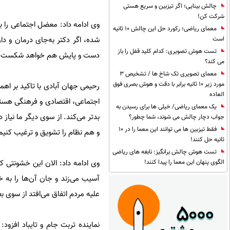
چالش بینایی؛ اگر تیزبین و سریع هستی
شرکت کن!
وی ادامه داد: معضل اجتماعی را ب
معمای ریاضی؛ رکورد حل این چالش 10 ثانیه
شده، اگر دکتر به‌جای درمان و دا
است
تست هوش تصویری: کدام کلید قفل را باز
دست و پایش هم خواهد شکست.
می کند؟
معمای تصویری تک شاخ ها / تشخیص 3
مورد زیر 10 ثانیه برابر با دقت و هوش بصری فوق
رحیمی جهان آبادی با تاکید بر اهم
العاده
اجتماعی، اقتصادی و فرهنگی هستن
یک معمای ریاضی/ خیلی ها برای رسیدن به
بدتر می‌کند. از سوی دیگر ما نیاز
جواب دچار چالش می شوند، شما چطور؟
فقط تیزبین ها می توانند این معما را در 10
و هم نظام را تشویق و ترغیب کنیم
ثانیه حل کنند!
تست هوش چالش برانگیز: نابغه های ریاضی
وی ادامه داد: الان این خشونتی 
الگوی پنهان این معما را پیدا کنند!
آسیب می‌زند و جان آن‌ها را به 
علیه مردم اتفاق می‌افتد از سوی
نماینده تربت جام و تایباد افزو