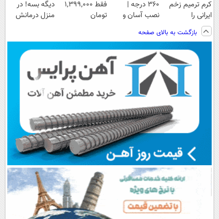
کرم ترمیم زخم
360 درجه |
فقط 1,399,000
دیگه بسه! در
ایرانی را
نصب آسان و
تومان
منزل درمانش
ساخت!!!
راحت
کن
بازگشت به بالای صفحه
(◀پرسش‌نامه)