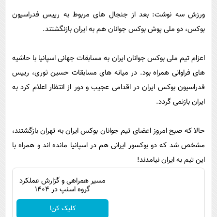
پیامک
سرگرمی
ورزش سه نوشت: بعد از جنجال های مربوط به رییس فدراسیون
روانشناسی
فناوری
بوکس، دو ملی پوش بوکس جوانان هم به ایران بازنگشتند.
آشپزی
گوناگون
اعزام تیم ملی بوکس جوانان ایران به مسابقات جهانی اسپانیا با حاشیه
دانلود
حوادث
های فراوانی همراه بود. در میانه های مسابقات حسین ثوری، رییس
محیط زیست
فدراسیون بوکس ایران در اقدامی عجیب و دور از انتظار اعلام کرد به
سلامت
ایران بازنمی گردد.
فرهنگی
حالا که صبح امروز اعضای تیم جوانان بوکس ایران به تهران بازگشتند،
بین الملل
مشخص شد که دو بوکسور ایرانی هم در اسپانیا مانده اند و همراه با
اجتماعی
این تیم به ایران نیامدند!
حیات وحش
مسیر همراهی و گزارش عملکرد
سیاست خارجی
گروه اسنپ در ۱۴۰۴
کلیک کن!