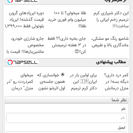
از سراسر وب
برگشت
◗پرسش‌نامه◖
این دکتر شیرازی کرم
طلا میخوای؟ تا 100
دوره ایرپاد‌های گرون
ترمیم زخم ایرانی را
میلیون وام فوری خرید
قیمت گذشته! ایرپاد
ساخت!!!
طلا‼️
بلوتوثی فقط 1,399,000
تومان
شامپو رنگ مو مشکی،
جای بخیه داری؟؟ فقط
جارو شارژی خودرو،
ماندگاری بالا و طبیعی
در 3 هفته ترمیمش
مخصوص
کن!😍
ماشین‌باز‌ها!! قیمت با
تخفیف: فقط
مطالب پیشنهادی
1,499,000
کمر درد داری؟
برای اولین بار در
🌟 جوانسازی که
میخوای
دیگه بسه! در
ایران🇮🇷 این
همون جلسه‌ی
کمردردت رو "در
منزل درمانش
دکتر کرم ترمیم
اول اثرشو نشون
منزل" درمان
کن
کننده 23 روزه
می‌ده، ۲۴ ماه
کنی؟ (◂فیلم +
نظر شما
(◀پرسش‌نامه)
ساخت!
می‌مونه
◂پرسش‌نامه)
نام
ایمیل