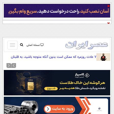
باز
نسخه اصلی
و
صفحه اول
۷ عادت روزمره که ممکن است بدون آنکه متوجه باشید، به قلبتان
بسته
فشار وارد کنند
تماس با ما
کردن
آرشیو
منو
جستجو
نظرسنجی
آب و هوا
اوقات شرعی
پیوند ها
سواد زندگی