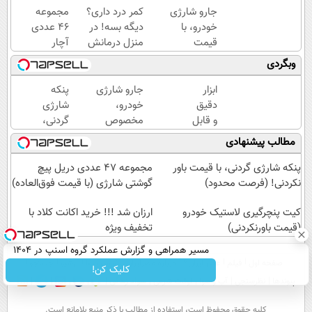
جارو شارژی
کمر درد داری؟
مجموعه
خودرو، با
دیگه بسه! در
۴۶ عددی
قیمت
منزل درمانش
آچار
فوق‌العاده!!!
کن
بکس،
وبگردی
(◀پرسش‌نامه)
مخصوص
مردان
ابزار
جارو شارژی
پنکه
واقعی!!
دقیق
خودرو،
شارژی
(مشاهده
و قابل
مخصوص
گردنی،
قیمت
اعتماد
ماشین‌باز‌ها!!
با
مطالب پیشنهادی
فوق‌العاده)
برای
قیمت با
قیمت
اندازه
تخفیف: فقط
باور
پنکه شارژی گردنی، با قیمت باور
مجموعه 47 عددی دریل پیچ
گیری
1,499,000
نکردنی!
نکردنی! (فرصت محدود)
گوشتی شارژی‌ (با قیمت فوق‌العاده)
فشار
(فرصت
خون
کیت پنچرگیری لاستیک خودرو
محدود)
ارزان شد !!! خرید اکانت کلاد با
(قیمت باورنکردنی)
در
تخفیف ویژه
خانه
مسیر همراهی و گزارش عملکرد گروه اسنپ در ۱۴۰۴
(نصف
صفحه اول
فیلم
عصر ایران۲
درباره عصرایران
تماس با ما
آرشیو
جستجو
کلیک کن!
قیمت)
پیوندها
نظرسنجی
آب و هوا
اوقات شرعی
سواد زندگی
كليه حقوق محفوظ است، استفاده از مطالب با ذكر منبع بلامانع است.