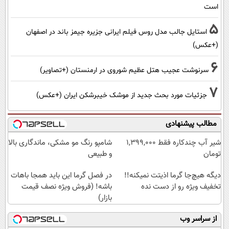
است
5
استایل جالب مدل روس فیلم ایرانی جزیره جیمز باند در اصفهان
(+عکس)
6
سرنوشت عجیب هتل عظیم شوروی در ارمنستان (+تصاویر)
7
جزئیات مورد بحث جدید از موشک خیبرشکن ایران (+عکس)
مطالب پیشنهادی
شیر آب چندکاره فقط 1,399,000
شامپو رنگ مو مشکی، ماندگاری بالا
تومان
و طبیعی
دیگه هیچ‌جا گرما اذیتت نمیکنه!!
در فصل گرما این باید همجا باهات
تخفیف ویژه رو از دست نده
باشه! (فروش ویژه نصف قیمت
بازار)
از سراسر وب