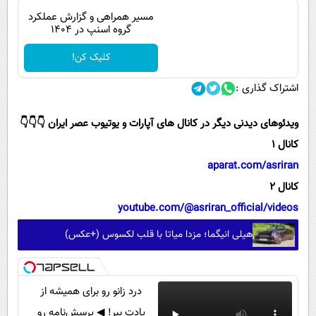
مسیر همراهی و گزارش عملکرد
گروه اسنپ در ۱۴۰۴
کلیک کن!
اشتراک گذاری :
ویدئوهای دیدنی دیگر در کانال های آپارات و یوتیوب عصر ایران 👇👇👇
کانال 1
aparat.com/asriran
کانال 2
youtube.com/@asriran_official/videos
هیلی انیگما؛ مزدا میاتا با قلب لکسوس (+عکس)
درد زانو رو برای همیشه از
یادت ببر! ◀ پرسش‌نامه رو