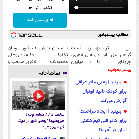
تکمیل کن ▶
◀ پرسش‌نامه
مطالب پیشنهادی
این کرم
بهترین قیمت
۱ میلیون تومان
۱ میلیون تومان
گیاهی،مثل اتو
داروهای لاغری،
تخفیف
تخفیف داروهای
چروکای
با ۱ میلیون
محصولات
لاغری منتخب با
پوستتوصاف
تخفیف و ارسال
لاغری؛ یک قدم
ارسال از
بیشتر بخوانید:
تماشاخانه
میکنه!50%تخفیف
از داروخانه‌
نزدیک‌تر به
داروخانه
ببینید | وقتی مادر عراقی
شروع کاهش
نزدیکت
وزن
برای کودک نابینا فوتبال
گزارش می‌کند
ببینید | ایجاد مزاحمت
ساعت ۸:۱۵ ششم اوت ؛
برای کادر فنی تیم کشتی
هیروشیما / وقتی شهر در دیگ
قیر می‌جوشید
ایران در آمریکا
محمدباقر خرازی کیست؟