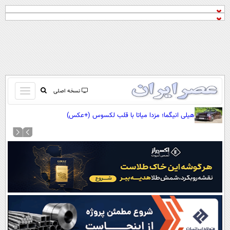
باز
نسخه اصلی
و
صفحه اول
هیلی انیگما؛ مزدا میاتا با قلب لکسوس (+عکس)
بسته
تماس با ما
کردن
آرشیو
منو
جستجو
نظرسنجی
آب و هوا
اوقات شرعی
پیوند ها
سواد زندگی