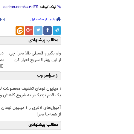
لینک کوتاه:
بازدید از صفحه اول
مطالب پیشنهادی
غت
وام بگیر و قسطی طلا بخر! چی
هی
از این بهتر!! سریع احراز کن
45%تخفیف
از سراسر وب
لیون تومان تخفیف محصولات لاغری؛
 قدم نزدیک‌تر به شروع کاهش وزن
ری را ۱ میلیون تومان ارزان‌تر
از همه‌جا بخر!
مطالب پیشنهادی