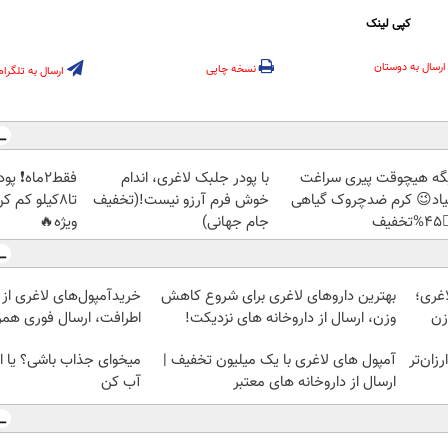
کپی لینک
ارسال به دوستان
نسخه چاپی
ارسال به تلگرام
بک بخور و
با پودر جلبک لاغری، اندام
دیگه هیچوقت پیری سرا
🏻 با تخفیف
خوش فرم آرزو نیست!(تخفیف
نمیاد😉 کرم ضدچروک گیا
ویژه🔥
جام جهانی)
👈
ی لاغری از داروخانه های
بهترین داروهای لاغری برای شروع کاهش
۱ می
ال فوری همراه با پک یخ!
وزن، ارسال از داروخانه های نزدیکت!
یک
شی؟ یا این روش چربیاتو
آمپول های لاغری با یک میلیون تخفیف |
آمپول‌های لاغ
آب کن
ارسال از داروخانه های معتبر