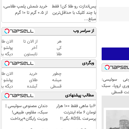
پس‌اندازت رو طلا کن! فقط
خرید شمش پلمپ طلاسی،
با چند کلیک با حداقل‌ترین
از ۰.۵ گرم تا ۱۰ گرم
مبلغ...
از سراسر وب
هر
از الان تا
الان طلا
کی
آخر
طلا
تابستون
دیگه بده
داره،
حداقل
سرمایه‌گ
وبگردی
غم
12کیلو
طلا با ا
نداره!
چربی
بی‌بهره
چطور
خرید
الان طلا
😊💎
میسوزونی
عی سوئیسی:
میشه
طلای
(خرید
🧨
وری اروپا، سبک
قسطی
آبشده
دیگه بده
طلا با
اخت قسطی
طلا
حتی با
سرمایه‌گ
مطالب پیشنهادی
چند
خرید |
۱۰۰هزارتومان
طلا با ا
کلیک)
با
بی‌بهره
🎉با ماهی فقط 100 هزار
دندان مصنوعی سوئیسی |
طلاسی
تومان 6 ماه اینترنت
سبک، مقاوم، طبیعی!
پس
پرسرعت ADSL بگیر!!
ویزیت رایگان+پرداخت
انداز
اقساطی😍