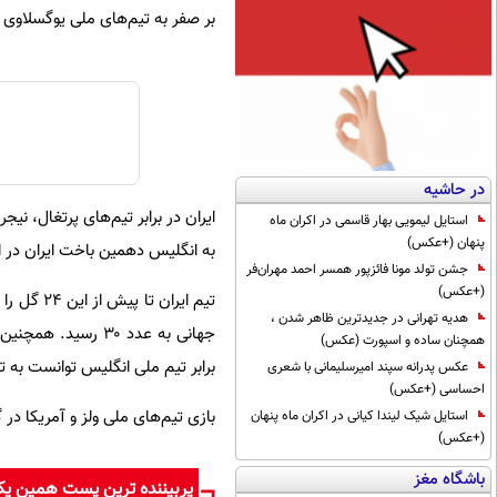
بر صفر به تیم‌های ملی یوگسلاوی ساب
در حاشیه
ایران در برابر تیم‌های پرتغال، نی
استایل لیمویی بهار قاسمی در اکران ماه
پنهان (+عکس)
به انگلیس دهمین باخت ایران در ا
جشن تولد مونا فائزپور همسر احمد مهران‌فر
(+عکس)
تیم ایرا
هدیه تهرانی در جدیدترین ظاهر شدن ،
همچنان ساده و اسپورت (عکس)
برابر تیم ملی انگلیس توانست به تنها بازیکن ۲ گله ایران در ادوار 
عکس پدرانه سپند امیرسلیمانی با شعری
احساسی (+عکس)
بازی تیم‌های ملی ولز و آمریکا در گروه دوم 
استایل شیک لیندا کیانی در اکران ماه پنهان
(+عکس)
باشگاه مغز
پربیننده ترین پست همین ی