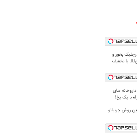
پودرجلبک بخور و
کن👌🏻 با تخفیف
داروخانه های
ه با پک یخ!
ین روش چربیاتو