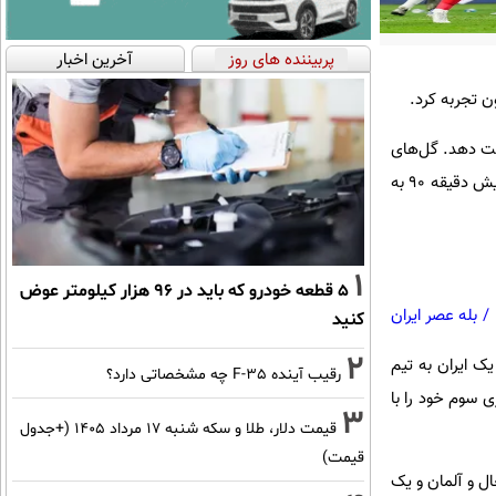
پربیننده های روز
آخرین اخبار
گلیس در یک دیدار پرگل موفق شد تیم ملی فوتبال ایران را با نتیجه ۶ بر ۲ شکست دهد. گل‌های
این بازی را بلینگام در دقیقه ۳۵، ساکا دقیقه ۴۳ و ۶۲، رحیم استرلینگ دقیقه ۴۵، رشفورد دقیقه ۷۱ و جک گریلیش دقیقه ۹۰ به
1
۵ قطعه خودرو که باید در ۹۶ هزار کیلومتر عوض
/
بله عصر ایران
کنید
2
یک ایران به تیم
رقیب آینده F-35 چه مشخصاتی دارد؟
ی فوتبال بود. تیم ایران در جام جهانی ۱۹۷۸ آرژانتین بازی سوم خود را با
3
قیمت دلار، طلا و سکه شنبه ۱۷ مرداد ۱۴۰۵ (+جدول
قیمت)
 به بوسنی، سه بر یک به مکزیک، ۲ بر صفر به پرتغال و آلمان و یک