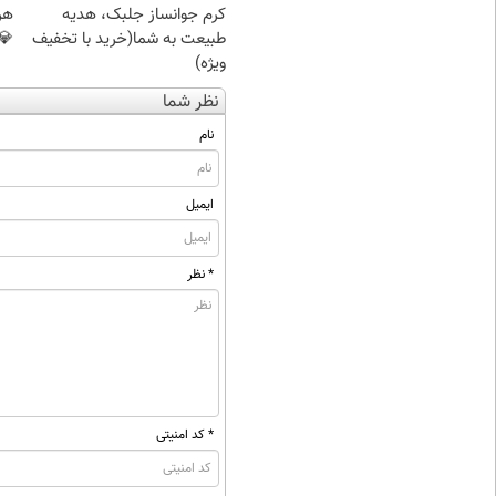
کرم جوانساز جلبک، هدیه
هر 
طبیعت به شما(خرید با تخفیف
💎
ویژه)
نظر شما
نام
ایمیل
* نظر
* کد امنیتی