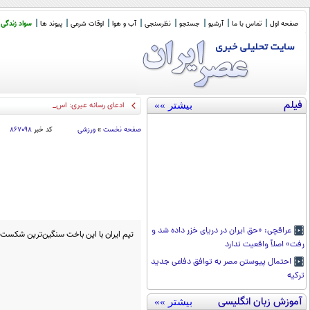
صفحه اول
تماس با ما
آرشیو
جستجو
نظرسنجی
آب و هوا
اوقات شرعی
پیوند ها
سواد زندگی
فیلم
بیشتر »»
ادعای رسانه عبری: اسرائیل برای حمله
_
صفحه نخست
»
ورزشی
کد خبر
۸۶۷۰۹۸
عراقچی: «حق ایران در دریای خزر داده شد و
تیم ایران با این باخت سنگین‌ترین شکست خ
رفت» اصلاً واقعیت ندارد
احتمال پیوستن مصر به توافق دفاعی جدید
ترکیه
آموزش زبان انگلیسی
بیشتر »»