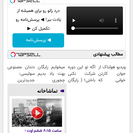
درد زانو رو برای همیشه از
یادت ببر! ◀ پرسش‌نامه رو
تکمیل کن ▶
◀ پرسش‌نامه
مطالب پیشنهادی
ویدیو هولناک از
اگه تو این دوره
میخوایم رایگان
دندان مصنوعی
جوان کارتن
شرکت نکنی
بهت یاد بدیم
سوئیسی:
خوابی که
باختی! ( رایگان
چجوری
جدیدترین
میلیاردر شد.
آموزش ببین
پولدارشی! باور
فناوری اروپا،
تماشاخانه
آموزش رایگان
پولدار شی)
نداری امتحانش
سبک و مقاوم |
مجانیه
پرداخت قسطی
ساعت ۸:۱۵ ششم اوت ؛