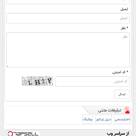
ایمیل
* نظر
* کد امنیتی
اعتبارسنجی
دیزل ژنراتور
بوکینگ
از سراسر وب