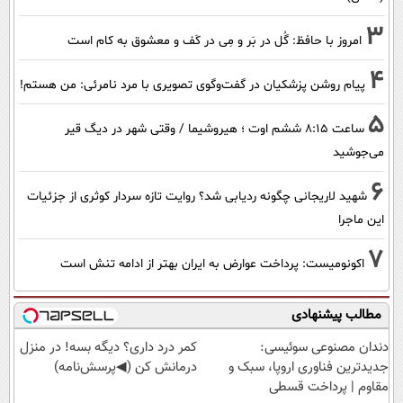
3
امروز با حافظ: گُل در بَر و مِی در کَف و معشوق به کام است
4
پیام روشن پزشکیان در گفت‌و‌گوی تصویری با مرد نامرئی: من هستم!
5
ساعت ۸:۱۵ ششم اوت ؛ هیروشیما / وقتی شهر در دیگ قیر
می‌جوشید
6
شهید لاریجانی چگونه ردیابی شد؟ روایت تازه سردار کوثری از جزئیات
این ماجرا
7
اکونومیست: پرداخت عوارض به ایران بهتر از ادامه تنش است
مطالب پیشنهادی
دندان مصنوعی سوئیسی:
کمر درد داری؟ دیگه بسه! در منزل
جدیدترین فناوری اروپا، سبک و
درمانش کن (◀پرسش‌نامه)
مقاوم | پرداخت قسطی