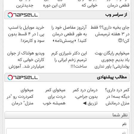
قطعی درمان
خوابی که
الان این دوره
جدیدترین
کنید!
میلیاردر شد.
رایگان رو شرکت
فناوری اروپا،
از سراسر وب
◗پرسش‌نامه◖
آموزش رایگان
کن تا دیر نشده!
سبک و مقاوم |
پرداخت قسطی
جای بخیه داری؟؟ فقط
آرتروز مفاصل خود را
خرید موبایل با اسنپ
در 3 هفته ترمیمش
به طور قطعی درمان
پی | در ۴ قسط بدون
کن!😍
کنید! ◗پرسش‌نامه◖
سود و کارمزد!
میخوایم رایگان بهت
این دکتر شیرازی کرم
ویدیو هولناک از جوان
یاد بدیم چجوری
ترمیم زخم ایرانی را
کارتن خوابی که
پولدارشی! باور نداری
ساخت!!!
میلیاردر شد. آموزش
امتحانش مجانیه
رایگان
مطالب پیشنهادی
کمر درد داری؟
درمان درد کمر
میخوای کمر
میخوای
دیگه بسه! در
بدون جراحی،
دردت برای
کمردردت رو "در
منزل درمانش
تزریق ◀
همیشه خوب
منزل" درمان
کن
پرسش‌نامه رو پر
شه؟ ◀
کنی؟ (◂فیلم +
نظر شما
(◀پرسش‌نامه)
کن ▶
پرسش‌نامه رو پر
◂پرسش‌نامه)
کن!
نام