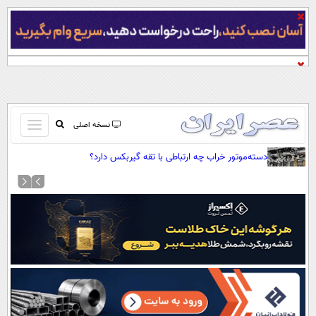
باز
نسخه اصلی
و
صفحه اول
دسته‌موتور خراب چه ارتباطی با تقه گیربکس دارد؟
بسته
تماس با ما
کردن
آرشیو
منو
جستجو
نظرسنجی
آب و هوا
اوقات شرعی
پیوند ها
سواد زندگی