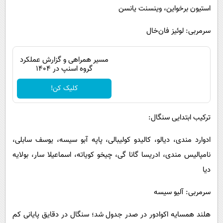
استیون برخواین، وینسنت یانسن
سرمربی: لوئیز فان‌خال
مسیر همراهی و گزارش عملکرد
گروه اسنپ در ۱۴۰۴
کلیک کن!
ترکیب ابتدایی سنگال:
ادوارد مندی، دیالو، کالیدو کولیبالی، پاپه آبو سیسه، یوسف سابلی،
نامپالیس مندی، ادریسا گانا گی، چیخو کویاته، اسماعیلا سار، بولایه
دیا
سرمربی: آلیو سیسه
هلند همسایه اکوادور در صدر جدول شد؛ سنگال در دقایق پایانی کم