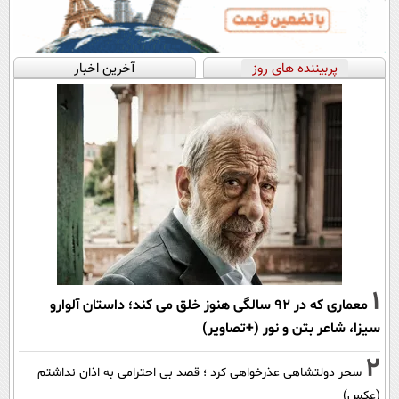
پربیننده های روز
آخرین اخبار
1
معماری که در 92 سالگی هنوز خلق می کند؛ داستان آلوارو
سیزا، شاعر بتن و نور (+تصاویر)
2
سحر دولتشاهی عذرخواهی کرد ؛ قصد بی احترامی به اذان نداشتم
(عکس)