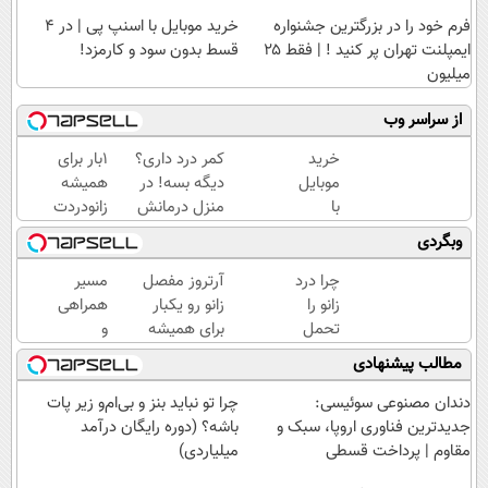
فرم خود را در بزرگترین جشنواره
خرید موبایل با اسنپ پی | در ۴
ایمپلنت تهران پر کنید ! | فقط ۲۵
قسط بدون سود و کارمزد!
میلیون
از سراسر وب
خرید
کمر درد داری؟
1بار برای
موبایل
دیگه بسه! در
همیشه
با
منزل درمانش
زانودردت
اسنپ
کن
رودرمان کن!
وبگردی
پی | در
(◀پرسش‌نامه)
(تکنولوژی
۴
آلمان)
چرا درد
آرتروز مفصل
مسیر
قسط
◂پرسشنامه▸
زانو را
زانو رو یکبار
همراهی
بدون
تحمل
برای همیشه
و
سود و
می‌کنی؟
درمان کن!
گزارش
مطالب پیشنهادی
کارمزد!
خیلی
◗پرسش‌نامه◖
عملکرد
ساده
گروه
دندان مصنوعی سوئیسی:
چرا تو نباید بنز و بی‌ام‌و زیر پات
درمنزل
اسنپ
جدیدترین فناوری اروپا، سبک و
باشه؟ (دوره رایگان درآمد
درمانش
در
مقاوم | پرداخت قسطی
میلیاردی)
کن
۱۴۰۴