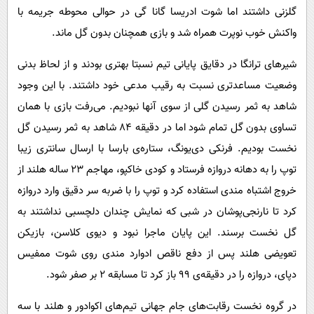
گلزنی داشتند اما شوت ادریسا گانا گی در حوالی محوطه جریمه با
واکنش خوب نوپرت همراه شد و بازی همچنان بدون گل ماند.
شیرهای ترانگا در دقایق پایانی تیم نسبتا بهتری بودند و از لحاظ بدنی
وضعیت مساعدتری نسبت به رقیب مدعی خود داشتند. با این وجود
شاهد به ثمر رسیدن گلی از سوی آنها نبودیم. می‌رفت بازی با همان
تساوی بدون گل تمام شود اما در دقیقه‌ ۸۴ شاهد به ثمر رسیدن گل
نخست بودیم. فرنکی دی‌یونگ، ستاره‌ی بارسا با ارسال سانتری زیبا
توپ را به دهانه‌ دروازه فرستاد و کودی خاکپو، مهاجم ۲۳ ساله‌ هلند از
خروج اشتباه مندی استفاده کرد و توپ را با ضربه‌ سر دقیق وارد دروازه
کرد تا نارنجی‌پوشان در شبی که نمایش چندان دلچسبی نداشتند به
گل نخست برسند. این پایان ماجرا نبود و دیوی کلاسن، بازیکن
تعویضی هلند پس از دفع ناقص ادوارد مندی روی شوت ممفیس
دپای، دروازه را در دقیقه‌ی ۹۹ باز کرد تا مسابقه ۲ بر صفر شود.
در گروه نخست رقابت‌های جام جهانی تیم‌های اکوادور و هلند با سه