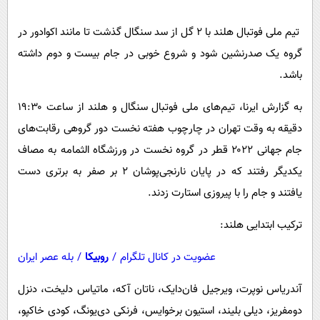
پیامک
سرگرمی
تیم ملی فوتبال هلند با ۲ گل از سد سنگال گذشت تا مانند اکوادور در
روانشناسی
فناوری
گروه یک صدرنشین شود و شروع خوبی در جام بیست و دوم داشته
آشپزی
گوناگون
باشد.
دانلود
حوادث
به گزارش ایرنا، تیم‌های ملی فوتبال سنگال و هلند از ساعت ۱۹:۳۰
محیط زیست
دقیقه به وقت تهران در چارچوب هفته‌ نخست دور گروهی رقابت‌های
سلامت
جام جهانی ۲۰۲۲ قطر در گروه نخست در ورزشگاه الثمامه به مصاف
فرهنگی
یکدیگر رفتند که در پایان نارنجی‌پوشان ۲ بر صفر به برتری دست
یافتند و جام را با پیروزی استارت زدند.
بین الملل
اجتماعی
ترکیب ابتدایی هلند:
حیات وحش
عضویت در کانال تلگرام
/
روبیکا
/
بله عصر ایران
سیاست خارجی
آندریاس نوپرت، ویرجیل فان‌دایک، ناتان آکه، ماتیاس دلیخت، دنزل
دومفریز، دیلی بلیند، استیون برخوایس، فرنکی دی‌یونگ، کودی خاکپو،