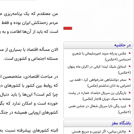
من معتقدم که یک برنامه‌ریزی صح
مردم زحمتکش ایران بوده و فقط 
است که باید از آن‌ها اطاعت و به پ
در حاشیه
الان مسأله اقتصاد با بسیاری از 
عکس پدرانه سپند امیرسلیمانی با شعری
مسئله اجتماعی و کشوری است.
احساسی (+عکس)
استایل شیک لیندا کیانی در اکران ماه پنهان
(+عکس)
در مباحث اقتصادی، متخصصین امر ب
سحر دولتشاهی عذرخواهی کرد ؛ قصد بی
که روابط بین کشور با کشور‌های 
احترامی به اذان نداشتم (عکس)
بازیگران زن سریال «بامداد خمار» در پشت
چرا کم است؟ این‌ها را باید دنبا
صحنه به سبک دوران قاجار (عکس)
خورده است و امکان ندارد که بگ
تیپ رنگی تارا سریال شغال در جشن نفس
کشور‌های اروپایی همیشه در جنگ و
(+عکس)
باشگاه مغز
البته کشور‌های پیشرفته نسبت به
چالش بینایی؛ اگر تیزبین و سریع هستی