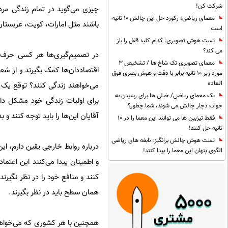
شرکت کن!
چیزی می‌گوید در تمام زندگی مرد
معمای ریاضی؛ رکورد حل این چالش 10 ثانیه
باشند مثل امارات، کویت، عربستان،
است
تست هوش تصویری: کدام کلید قفل را باز
می کند؟
در تصمیم‌گیری‌ها هر کسی حرف 
معمای تصویری تک شاخ ها / تشخیص 3
اقتصاددان‌ها کمک بگیرند و از شع
مورد زیر 10 ثانیه برابر با دقت و هوش بصری فوق
العاده
می‌خواهند زندگی کنند؟ توقع یک مس
یک معمای ریاضی/ خیلی ها برای رسیدن به
برای اولیات زندگی خود مشکل دار
جواب دچار چالش می شوند، شما چطور؟
آقایان این‌ها را باید توجه کنند و
فقط تیزبین ها می توانند این معما را در 10
ثانیه حل کنند!
تست هوش چالش برانگیز: نابغه های ریاضی
درباره روابط خارجی یقین دارم، این
الگوی پنهان این معما را پیدا کنند!
و اطمینان پیدا می‌کنند این اعتما
کنند و منافع خود را در نظر نگیرند؛
همان سطح باید در نظر بگیرند.
همچنین با هر کشوری که می‌خواهیم