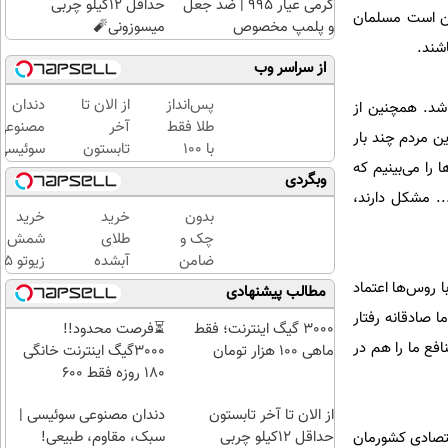
گرمی عیار ۹۹۵ | ضد جعل
حداقل 12کیلو چربی
مکن است مسلمان
و پلمپ مخصوص
میسوزونی🧨
اشند.
از سراسر وب
پس‌انداز
از الان تا
دندان
شد. همچنین از
طلا فقط
آخر
مصنوعی
ین مردم چند بار
با ۱۰۰
تابستون
سوئیسی
 را می‌بینیم که
هزارتومان
حداقل
جدیدتری
وبگردی
(امن و
12کیلو
فناوری
.. مشکل دارند،
راحت)
چربی
اروپا،
بدون
خرید
خرید
میسوزونی
سبک و
چک و
طلای
شمش
🧨
مقاوم |
ضامن
آبشده
زیوتو 
پرداخت
تا 100
حتی با
گرمی
ا روس‌ها اعتماد
مطالب پیشنهادی
قسطی
میلیون
۱۰۰هزارتومان
عیار ۵
ا صادقانه رفتار
اعتبار
| ضد
3000 گیگ اینترنت؛ فقط
⏳فرصت محدود!!
نافع ما را هم در
خرید
جعل و
ماهی 100 هزار تومان
3000گیگ اینترنت خانگی
طلا
پلمپ
180 روزه فقط 600
بگیر!
مخصوص
هزارتومان!!
از الان تا آخر تابستون
دندان مصنوعی سوئیسی |
حداقل 12کیلو چربی
سبک، مقاوم، طبیعی!
قتصادی کشورمان