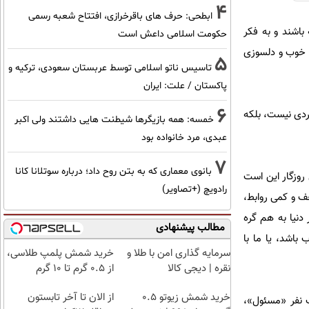
4
ابطحی: حرف های باقرخرازی، افتتاح شعبه رسمی
باشند و به فکر
حکومت اسلامی داعش است
ه خوب و دلسوزی
5
تاسیس ناتو اسلامی توسط عربستان سعودی، ترکیه و
پاکستان / علت: ایران
6
فردی نیست، بلکه
خمسه: همه بازیگرها شیطنت هایی داشتند ولی اکبر
عبدی، مرد خانواده بود
7
بانوی معماری که به بتن روح داد؛ درباره سوتلانا کانا
روزگار این است
رادویچ (+تصاویر)
ف و کمی روابط،
دنیا به هم گره
مطالب پیشنهادی
باشد، یا ما با
سرمایه گذاری امن با طلا و
خرید شمش پلمپ طلاسی،
نقره | دیجی کالا
از ۰.۵ گرم تا ۱۰ گرم
خرید شمش زیوتو ۰.۵
از الان تا آخر تابستون
ک نفر «مسئول»،