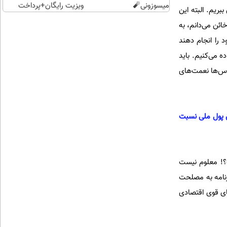
میسوزونی🧨
ویزیت رایگان+پرداخت
بریم. البته این
اقساطی😍
ئن می‌دانم، به
د را انجام دهند
ه می‌کنیم. باید
وس‌ها نعمت‌های
 پول ملی نسبت
؟! معلوم نیست
رنامه به مصلحت
ای قوی اقتصادی