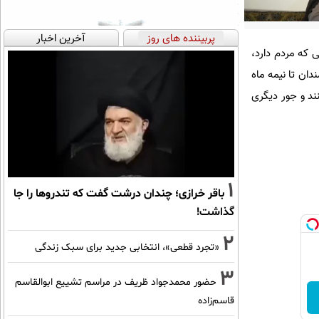
پربیننده های روز
آخرین اخبار
 که مردم دارد،
دان تا نیمه ماه
نند و جور دیگری
1
باقر خرازی؛ چندان درشت گفت که تندروها را جا
گذاشت!
2
«تجرد قطعی»، انتخابی جدید برای سبک زندگی
3
حضور محمدجواد ظریف در مراسم تشییع ابوالقاسم
قاسم‌زاده