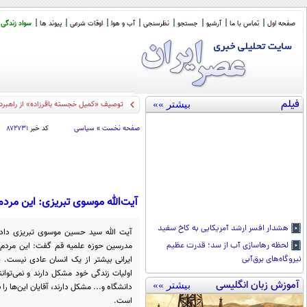
صفحه اول
تماس با ما
آرشیو
جستجو
نظرسنجی
آب و هوا
اوقات شرعی
پیوند ها
سواد زندگی
فیلم
بیشتر »»
کیهان: دول
_
صفحه نخست
»
سیاسی
کد خبر
۸۷۲۷۳۱
آیت‌الله موسوی تبریزی: این مردم 
هشدار افسر ارشد آمریکایی به کاخ سفید
آیت الله سید حسین موسوی تبریزی داد
مدرسین حوزه علمیه قم گفت: این مردم چ
لحظه رهاسازی آب از سد؛ قدرت عظیم
ایرانی بیشتر از یک انسان عادی نیست. جوا
نیروگاه‌های برق‌آبی
اولیات زندگی خود مشکل دارند و نمی‌توان
آموزش زبان انگلیسی
بیشتر »»
دانشگاه و... مشکل دارند، آقایان این‌ها را
است.