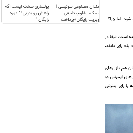
طلا با
قسطی
دندان مصنوعی سوئیسی |
چند
پولسازی سخت نیست اگه
سبک، مقاوم، طبیعی!
کلیک)
راهش رو بدونی! " دوره
شود. اما چرا؟
ویزیت رایگان+پرداخت
رایگان "
اقساطی😍
ه است. فیفا در
 پله رای دادند.
شان هم بازی‌های
های اینترنتی دو
ه
با رای اینترنتی