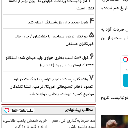
اکونومیست: پرداخت عوارض به ایران بهتر از ادامه
اریخ هم نبوده و
تنش است
4
شرط جدید برای بازنشستگی اعلام شد
 ضربات آزاد به
5
دو نکته درباره مصاحبه با پزشکیان / جای خالی
ال است و از این
خبرنگاران مستقل
6
غول 586 اسب بخاری هواوی وارد میدان شد؛ استلاتو
1366 کیلومتر راه می رود (+عکس)
7
واشنگتن پست: دعوای ترامپ با هگست درباره
کمبود ذخائر تسلیحاتی آمریکا/ ترامپ: افشا کنندگان
موضوع کمبود مهمات، زندانی خواهند شد
 مسی بهترین فوتبالیست تاریخ
مطالب پیشنهادی
هم سرمایه‌گذاری کن، هم
خرید شمش پلمپ طلاسی،
بیمه داشته باش
از ۰.۵ گرم تا ۱۰ گرم