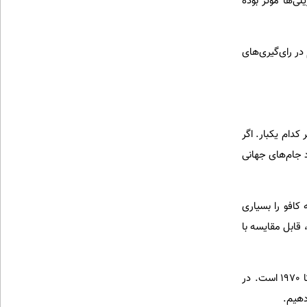
لی‌ها موثر بوده
در رای‌گیری‌های
کدام یکبار. اگر
د جام‌های جهانی
نی شده است (1994 و 2002). اگرچه کافو را بسیاری
 قابل مقایسه با
دلیل دیگری که می‌توان به نفع پله اقامه کرد، نقش محوری او در تیم ملی پرستارۀ برزیل در فاصلۀ 1958 تا 1970 است. در
دهیم.