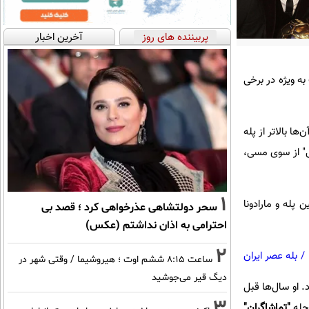
پربیننده های روز
آخرین اخبار
ه ویژه در برخی
 از جام جهانی 2022 نگذشته، مسی در آن‌ها بالاتر از پله
ی" از سوی مسی،
1
 پله و مارادونا
سحر دولتشاهی عذرخواهی کرد ؛ قصد بی
احترامی به اذان نداشتم (عکس)
2
/
بله عصر ایران
ساعت ۸:۱۵ ششم اوت ؛ هیروشیما / وقتی شهر در
دیگ قیر می‌جوشید
. او سال‌ها قبل
3
"تماشاگران"