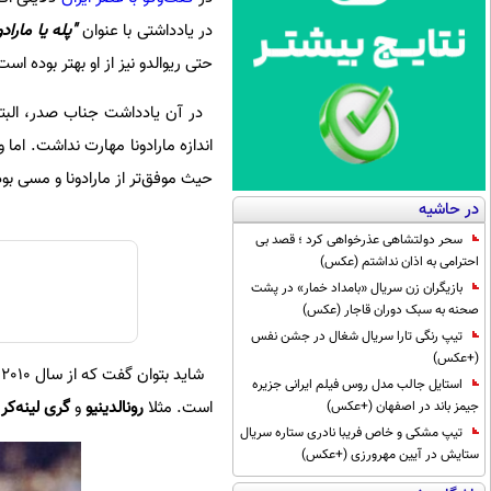
در یادداشتی با عنوان
"پله یا ماراد
حتی ریوالدو نیز از او بهتر بوده است
در آن یادداشت جناب صدر، البته
اندازه مارادونا مهارت نداشت. اما
حیث موفق‌تر از مارادونا و مسی بود
در حاشیه
سحر دولتشاهی عذرخواهی کرد ؛ قصد بی
احترامی به اذان نداشتم (عکس)
بازیگران زن سریال «بامداد خمار» در پشت
صحنه به سبک دوران قاجار (عکس)
تیپ رنگی تارا سریال شغال در جشن نفس
(+عکس)
استایل جالب مدل روس فیلم ایرانی جزیره
است. مثلا
رونالدینیو
و
گری لینه‌کر
ق
جیمز باند در اصفهان (+عکس)
تیپ مشکی و خاص فریبا نادری ستاره سریال
ستایش در آیین مهرورزی (+عکس)