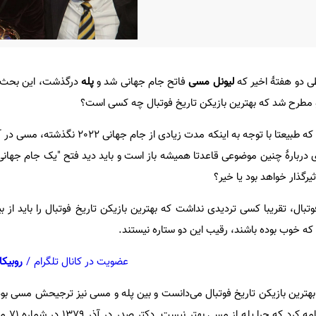
ی دو هفتۀ اخیر که
لیونل مسی
فاتح جام جهانی شد و
پله
درگذشت، این بحث ب
و مطرح شد که بهترین بازیکن تاریخ فوتبال چه کسی است؟
نظرسنجی‌هایی هم صورت گرفت که طبیعتا با توجه به اینکه مدت زیادی
ی دربارۀ چنین موضوعی قاعدتا همیشه باز است و باید دید فتح "یک جام جهان
ثیرگذار خواهد بود یا خیر؟
ال، تقریبا کسی تردیدی نداشت که بهترین بازیکن تاریخ فوتبال را باید از بین
که خوب بوده باشند، رقیب این دو ستاره نیستند.
عضویت در کانال تلگرام
/
روبیکا
ا بهترین بازیکن تاریخ فوتبال می‌دانست و بین پله و مسی نیز ترجیحش مسی بود
 کرد که چرا پله از مسی بهتر نیست. دکتر صدر در آذر 1379 در شماره 71 مجله