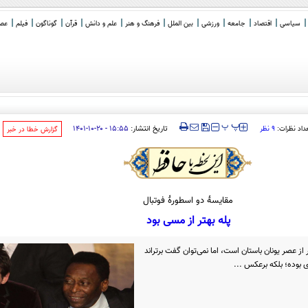
سیاسی
اقتصاد
جامعه
ورزشی
بین الملل
فرهنگ و هنر
علم و دانش
قرآن
گوناگون
فیلم
عصر 
ذف که در گزارش خود به صراحت
_
‍‍‍ پ
پ
تاریخ انتشار:
۱۵:۵۵ - ۲۰-۱۰-۱۴۰۱
داد نظرات:
۹ نظر
‌گزارش خطا در خبر
مقایسۀ دو اسطورۀ فوتبال
پله بهتر از مسی بود
 از عصر یونان باستان است، اما نمی‌توان گفت برتراند
بوده‌؛ بلکه برعکس ...