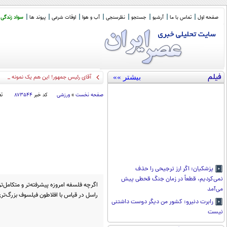
صفحه اول
تماس با ما
آرشیو
جستجو
نظرسنجی
آب و هوا
اوقات شرعی
پیوند ها
سواد زندگی
فیلم
بیشتر »»
آقای رئیس جمهور! این هم یک نمونه از ح
صفحه نخست
»
ورزشی
کد خبر
۸۷۳۵۴۴
تع
پزشکیان: اگر ارز ترجیحی را حذف
نمی‌کردیم، قطعاً در زمان جنگ قحطی پیش
اگرچه فلسفه امروزه پیشرفته‌تر و متکامل‌تر
می‌آمد
راسل در قیاس با افلاطون فیلسوف بزرگ‌تری 
رابرت دنیرو: کشور من دیگر دوست داشتنی
نیست