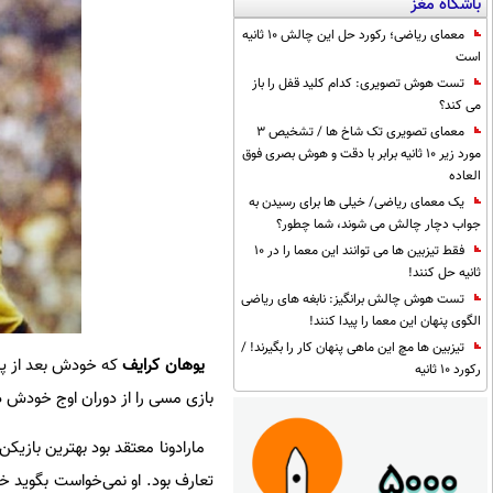
باشگاه مغز
معمای ریاضی؛ رکورد حل این چالش 10 ثانیه
است
تست هوش تصویری: کدام کلید قفل را باز
می کند؟
معمای تصویری تک شاخ ها / تشخیص 3
مورد زیر 10 ثانیه برابر با دقت و هوش بصری فوق
العاده
یک معمای ریاضی/ خیلی ها برای رسیدن به
جواب دچار چالش می شوند، شما چطور؟
فقط تیزبین ها می توانند این معما را در 10
ثانیه حل کنند!
تست هوش چالش برانگیز: نابغه های ریاضی
الگوی پنهان این معما را پیدا کنند!
تیزبین ها مچ این ماهی پنهان کار را بگیرند! /
یوهان کرایف
رکورد 10 ثانیه
بازی مسی را از دوران اوج خودش در
مارادونا معتقد بود بهترین بازیکن
تعارف بود. او نمی‌خواست بگوید خود