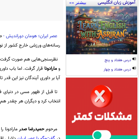
آموزش زبان انگلیسی
بیشتر »»
عصر ایران؛ هومان دوراندیش -
ط
رسانه‌های ورزشی خارج کشور از ن
درس هفتاد و پنج
و
مارادونا
قرار گرفت. اما باب داور
درس هفتاد و چهار
آیا بر داوری آیندگان نیز این قدر تا
تا قبل از ظهور مسی در دنیای فوتب
انتخاب کرد و دیگران هر چقدر هم 
مرحوم
حمیدرضا صدر
مارادونا ر
در
گفت‌وگو با عصر ایران
دلایلی اقامه