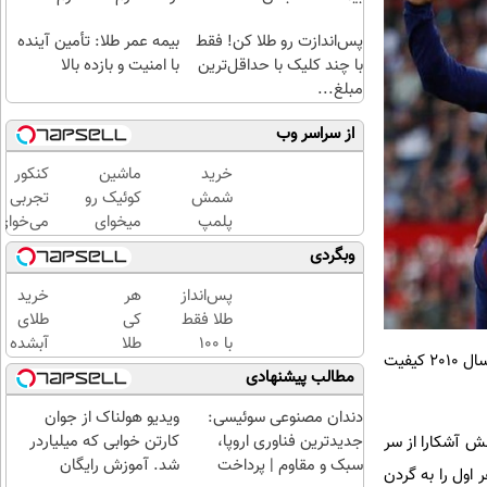
پس‌اندازت رو طلا کن! فقط
بیمه عمر طلا: تأمین آینده
با چند کلیک با حداقل‌ترین
با امنیت و بازده بالا
مبلغ...
از سراسر وب
خرید
ماشین
کنکور
شمش
کوئیک رو
تجربی
پلمپ
میخوای
می‌خوای
طلاسی،
بفروشی؟
یا
وبگردی
از ۰.۵
اینجا
پزشکی؟
گرم تا
بدون
با ماز
پس‌انداز
هر
خرید
۱۰ گرم
آگهی و
رتبه 1
طلا فقط
کی
طلای
در چند
شو
با ۱۰۰
طلا
آبشده
که خودش بعد از پله و مارادونا معمولا سومین بازیکن برتر تاریخ فوتبال قلمداد می‌شد، در همان سال 2010 کیفیت
ساعت
هزارتومان
داره،
حتی با
مطالب پیشنهادی
بفروشش
(امن و
غم
۱۰۰هزارتومان
راحت)
نداره!
دندان مصنوعی سوئیسی:
ویدیو هولناک از جوان
😊💎
جدیدترین فناوری اروپا،
کارتن خوابی که میلیاردر
فش آشکارا از سر
(خرید
سبک و مقاوم | پرداخت
شد. آموزش رایگان
 اول را به گردن