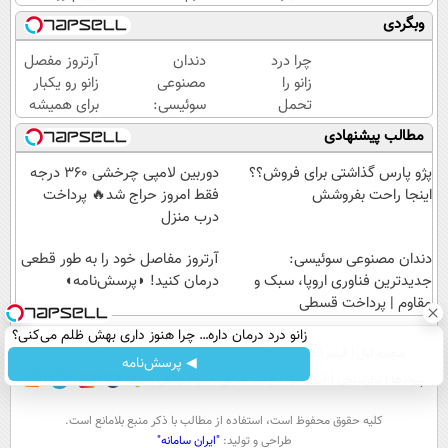
خرید
ترمیم
ببین!
وبگردی
طلا |
زخم
◗پرسش‌نامه
بدون
ایرانی را
رو پر کن◖
چرا درد
دندان
آرتروز مفصل
ضامن
ساخت!!!
زانو را
مصنوعی
زانو رو یکبار
و چک
تحمل
سوئیسی:
برای همیشه
می‌کنی؟
جدیدترین
درمان کن!
مطالب پیشنهادی
خیلی
فناوری
◗پرسش‌نامه◖
ساده
اروپا،
پژو پارس گذاشتی برای فروش؟؟
دوربین لامپی چرخشی 360 درجه
درمنزل
سبک و
اینجا راحت بفروشش
فقط امروز حراج شد🔥 پرداخت
درمانش
مقاوم |
درب منزل
کن
پرداخت
دندان مصنوعی سوئیسی:
قسطی
آرتروز مفاصل خود را به طور قطعی
جدیدترین فناوری اروپا، سبک و
درمان کنید! ◗پرسش‌نامه◖
مقاوم | پرداخت قسطی
زانو درد درمان داره… چرا هنوز داری بهش ظلم می‌کنی؟
صفحه اول
فیلم
عصر ایران۲
درباره عصرایران
تماس با ما
آرشیو
جستجو
◀ پرسش‌نامه
پیوندها
نظرسنجی
آب و هوا
اوقات شرعی
سواد زندگی
كليه حقوق محفوظ است، استفاده از مطالب با ذكر منبع بلامانع است.
طراحی و تولید:
"ایران سامانه"