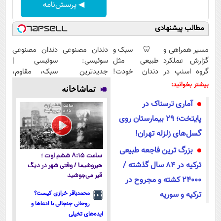
◀ پرسش‌نامه
مطالب پیشنهادی
مسیر همراهی و
🦷 سبک و
دندان مصنوعی
دندان مصنوعی
گزارش عملکرد
طبیعی مثل
سوئیسی:
سوئیسی |
گروه اسنپ در
دندان خودت!
جدیدترین
سبک، مقاوم،
۱۴۰۴
نصب آسان و
فناوری اروپا،
طبیعی! ویزیت
بیشتر بخوانید:
تماشاخانه
پرداخت
سبک و مقاوم |
رایگان+پرداخت
آماری ترسناک در
اقساطی 💳 📍
پرداخت قسطی
اقساطی😍
تهران
پایتخت؛ ۲۹ بیمارستان روی
گسل‌های زلزله تهران!
بزرگ ترین فاجعه طبیعی
ساعت ۸:۱۵ ششم اوت ؛
ترکیه در 84 سال گذشته /
هیروشیما / وقتی شهر در دیگ
قیر می‌جوشید
24000 کشته و مجروح در
ترکیه و سوریه
محمدباقر خرازی کیست؟
روحانی جنجالی با ادعاها و
ایده‌های تخیلی