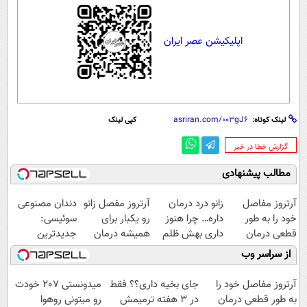
اپلیکیشن عصر ایران
لینک کوتاه:
کپی لینک
‌گزارش خطا در خبر
مطالب پیشنهادی
آرتروز مفاصل
زانو درد درمان
آرتروز مفصل زانو
دندان مصنوعی
خود را به طور
داره… چرا هنوز
رو یکبار برای
سوئیسی:
قطعی درمان
داری بهش ظلم
همیشه درمان
جدیدترین
کنید!
می‌کنی؟
کن!
فناوری اروپا،
از سراسر وب
◗پرسش‌نامه◖
◗پرسش‌نامه◖
سبک و مقاوم |
پرداخت قسطی
آرتروز مفاصل خود را
جای بخیه داری؟؟ فقط
میدونستی 207 خودت
به طور قطعی درمان
در 3 هفته ترمیمش
رو میتونی روهوا