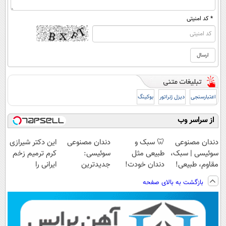
* کد امنیتی
اعتبارسنجی
دیزل ژنراتور
بوکینگ
از سراسر وب
دندان مصنوعی
🦷 سبک و
دندان مصنوعی
این دکتر شیرازی
سوئیسی | سبک،
طبیعی مثل
سوئیسی:
کرم ترمیم زخم
مقاوم، طبیعی!
دندان خودت!
جدیدترین
ایرانی را
ویزیت
نصب آسان و
فناوری اروپا،
ساخت!!!
بازگشت به بالای صفحه
رایگان+پرداخت
پرداخت اقساطی
سبک و مقاوم |
اقساطی😍
💳 📍 تهران
پرداخت قسطی