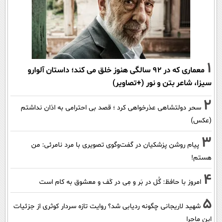
1
معماری که در 92 سالگی هنوز خلق می کند؛ داستان آلوارو
سیزا، شاعر بتن و نور (+تصاویر)
2
سحر دولتشاهی عذرخواهی کرد ؛ قصد بی احترامی به اذان نداشتم
(عکس)
3
پیام روشن پزشکیان در گفت‌و‌گوی تصویری با مرد نامرئی: من
هستم!
4
امروز با حافظ: گُل در بَر و مِی در کَف و معشوق به کام است
5
شهید لاریجانی چگونه ردیابی شد؟ روایت تازه سردار کوثری از جزئیات
این ماجرا