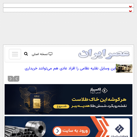
باز
نسخه اصلی
و
صفحه اول
این وسایل نقلیه نظامی را افراد عادی هم می‌توانند خریداری
بسته
کنند(+عکس)
تماس با ما
کردن
آرشیو
منو
جستجو
نظرسنجی
آب و هوا
اوقات شرعی
پیوند ها
سواد زندگی