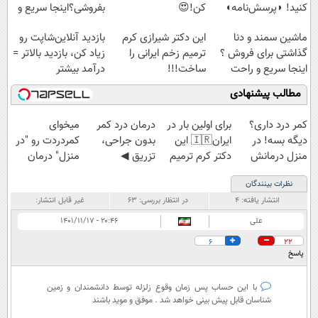
کنید! ◗پرسش‌نامه◖
کن!😍
بفروشی؟اینجا سریع و
راحت بفروش
ماشین سمند و دنا
این دکتر شیرازی کرم
بازدید آنلاین‌شاپت رو
گذاشتی برای فروش ؟
ترمیم زخم ایرانی را
زیاد کن، بازدید بالاتر =
اینجا سریع و راحت
ساخت!!!
درآمد بیشتر
بفروش
مطالب پیشنهادی
کمر درد داری؟
برای اولین بار در
درمان درد کمر
میخوای
دیگه بسه! در
ایران🇮🇷 این
بدون جراحی،
کمردردت رو "در
منزل درمانش
دکتر کرم ترمیم
تزریق ◀
منزل" درمان
کن
کننده 23 روزه
پرسش‌نامه رو پر
کنی؟ (◂فیلم +
نظرات بینندگان
(◀پرسش‌نامه)
ساخت!
کن ▶
◂پرسش‌نامه)
انتشار یافته:
۴
در انتظار بررسی:
۶۳
غیر قابل انتشار:
علی
۲۰:۴۶ - ۱۴۰۱/۱۱/۱۷
6
22
پاسخ
با این حساب پس زمان وقوع زلزله توسط دانشمندان و زمین
شناسان قابل پیش بینی خواهد شد . موفق و موید باشند