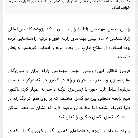
40 سال است که دانشمندان خطر زلزله تهران را گوشزد می‌کنند و این اتفاق دیر یا زود
پیامک
سرگرمی
خواهد افتاد.
روانشناسی
فناوری
آشپزی
گوناگون
رئیس انجمن مهندسی زلزله ایران با بیان اینکه پژوهشگاه بین‌المللی
دانلود
حوادث
زلزله‌شناسی ۷ ماه پیش پهنه‌های زلزله خوی و ترکیه را شناسایی کرده
بود، استفاده از سلاح هارپ در ایجاد زلزله را ادعایی غیرعلمی و باطل
محیط زیست
دانست.
سلامت
فریبرز ناطقی الهی؛ رئیس انجمن مهندسی زلزله ایران و بنیان‌گذار
فرهنگی
مقاوم‌سازی و مدیریت بحران زلزله در کشور در گفت‌وگو با تسنیم
بین الملل
درباره ارتباط زلزله خوی با زمین‌لرزه‌ ترکیه و سوریه اظهار کرد: تاکنون
اجتماعی
هیچ رابطه منطقی بین دو گسل مختلف که بر روی هم اثر بگذارند در
حیات وحش
دنیا تعریف نشده اما مطالعاتی وجود دارد که نشان می‌دهد ممکن
است یک گسل، گسل دیگری را فعال کند.
سیاست خارجی
وی ادامه داد: با توجه به فاصله‌ای که بین گسل خوی و گسلی که در