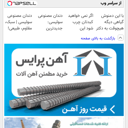
از سراسر وب
با این دمنوش
اگر نمی خواهید
دندان مصنوعی
دندان مصنوعی
گیاهی دیگه
کبدتان چرب
سوئیسی:
سوئیسی | سبک،
هیچوقت به دکتر
شود این
جدیدترین
مقاوم، طبیعی!
و دارو نیاز پیدا
نوشیدنی خوش
فناوری اروپا،
ویزیت
بازگشت به بالای صفحه
نمیکنی
طعم را بنوشید
سبک و مقاوم |
رایگان+پرداخت
پرداخت قسطی
اقساطی😍