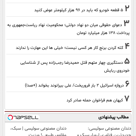
2
۵ قطعه خودرو که باید در ۹۶ هزار کیلومتر عوض کنید
3
دعوای حقوقی میان دو نهاد دولتی؛ محکومیت نهاد ریاست‌جمهوری به
پرداخت ۱۳۸ هزار میلیارد تومان
4
کته کردن برنج کار هر کسی نیست؛ خیلی ها این مهارت را ندارند
5
دستگیری چهار متهم قتل حمیدرضا رجب‌زاده پس از شناسایی
خودروی ربایش
6
دروازه اسرائیل ۲ بار فروریخت/ علی بیرانوند بخواند (+صدا)
7
کیهان هم فراخوان حمله صادر کرد
مطالب پیشنهادی
دندان مصنوعی سوئیسی:
دندان مصنوعی سوئیسی | سبک،
جدیدترین فناوری اروپا، سبک و
مقاوم، طبیعی! ویزیت