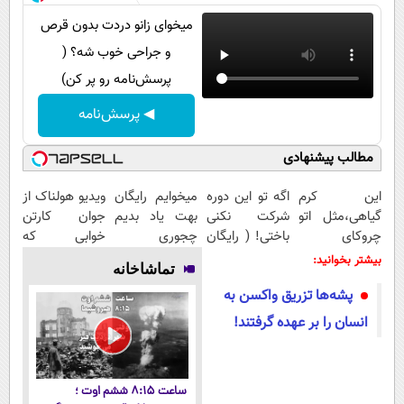
میخوای زانو دردت بدون قرص
و جراحی خوب شه؟ (
پرسش‌نامه رو پر کن)
◀ پرسش‌نامه
مطالب پیشنهادی
این کرم
اگه تو این دوره
میخوایم رایگان
ویدیو هولناک از
گیاهی،مثل اتو
شرکت نکنی
بهت یاد بدیم
جوان کارتن
چروکای
باختی! ( رایگان
چجوری
خوابی که
پوستتوصاف
آموزش ببین
پولدارشی! باور
میلیاردر شد.
بیشتر بخوانید:
تماشاخانه
میکنه!50%تخفیف
پولدار شی)
نداری امتحانش
آموزش رایگان
پشه‌ها تزریق واکسن به
مجانیه
انسان را بر عهده گرفتند!
ساعت ۸:۱۵ ششم اوت ؛