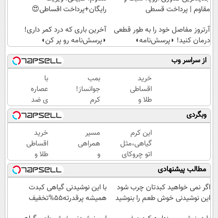
مقاوم | پرداخت قسطی
رایگان+پرداخت اقساطی😍
آرتروز مفاصل خود را به طور قطعی
آخرین باری که درد کمر داری!
درمان کنید! ◗پرسش‌نامه◖
◗پرسش‌نامه رو پر کن◖
از سراسر وب
خرید
بمب
با
اقساطی
جوانساز!
عصاره
طلا و
کرم
ی ضد
گوشی
بوتاکس
پیری
وبگردی
فقط با
جلبک
جلبک
یک برگ
اسپیرولینا50%تخفیف
پوستت
این کرم
مسیر
خرید
چک
همیشه
گیاهی،مثل
همراهی
اقساطی
صیادی
جوونه!
اتو چروکای
و
طلا و
پوستتوصاف
گزارش
گوشی
مطالب پیشنهادی
میکنه!50%تخفیف
عملکرد
فقط با
گروه
یک برگ
اگر نمی خواهید کبدتان چرب شود
با این نوشیدنی گیاهی کبدت
اسنپ
چک
این نوشیدنی خوش طعم را بنوشید
همیشه پرقدرته55%تخفیف
در
صیادی