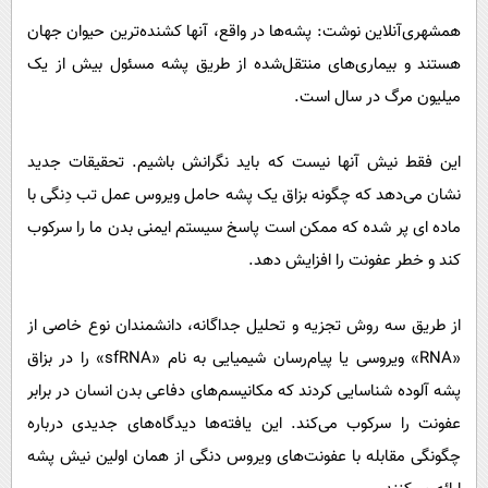
پیامک
سرگرمی
همشهری‌آنلاین نوشت: پشه‌ها در واقع، آنها کشنده‌ترین حیوان جهان
روانشناسی
فناوری
هستند و بیماری‌های منتقل‌شده از طریق پشه مسئول بیش از یک
آشپزی
گوناگون
میلیون مرگ در سال است.
دانلود
حوادث
این فقط نیش آنها نیست که باید نگرانش باشیم. تحقیقات جدید
محیط زیست
نشان می‌دهد که چگونه بزاق یک پشه حامل ویروس عمل تب دِنگی با
سلامت
ماده ای پر شده که ممکن است پاسخ سیستم ایمنی بدن ما را سرکوب
فرهنگی
کند و خطر عفونت را افزایش دهد.
بین الملل
از طریق سه روش تجزیه و تحلیل جداگانه، دانشمندان نوع خاصی از
اجتماعی
«RNA» ویروسی یا پیام‌رسان شیمیایی به نام «sfRNA» را در بزاق
حیات وحش
پشه آلوده شناسایی کردند که مکانیسم‌های دفاعی بدن انسان در برابر
سیاست خارجی
عفونت را سرکوب می‌کند. این یافته‌ها دیدگاه‌های جدیدی درباره
چگونگی مقابله با عفونت‌های ویروس دنگی از همان اولین نیش پشه