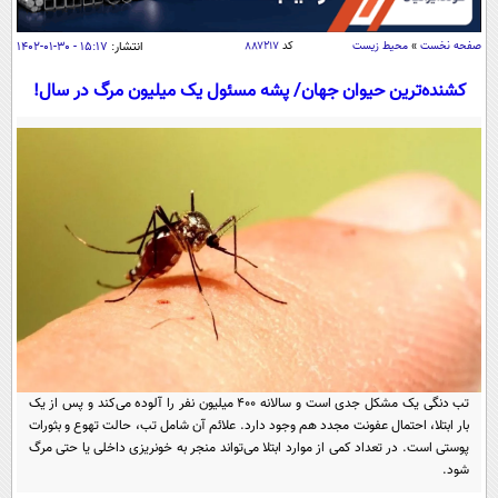
سیاسی
اقتصاد
صفحه نخست
»
محیط زیست
کد
۸۸۷۲۱۷
انتشار:
۱۵:۱۷ - ۳۰-۰۱-۱۴۰۲
جامعه
اقتصادی
کشنده‌ترین حیوان جهان/ پشه مسئول یک میلیون مرگ در سال!
ورزشی
اجتماعی
خودرو
بین الملل
حوادث
فرهنگ و هنر
سیاست خارجی
سلامت
علم و دانش
یک برش دانایی
قرآن
فناوری و It
محیط زیست
گوناگون
علمی
سفر و تفریح
فیلم
سرگرمی
اخبار کریپتو
عصر ایران 2
اقتصاد
باشگاه مغز
تب دنگی یک مشکل جدی است و سالانه ۴۰۰ میلیون نفر را آلوده می‌کند و پس از یک
آموزش زبان
خواندنی ها و دیدنی ها
بار ابتلا، احتمال عفونت مجدد هم وجود دارد. علائم آن شامل تب، حالت تهوع و بثورات
ورزش
مجله تصویری سلاح
پوستی است. در تعداد کمی از موارد ابتلا می‌تواند منجر به خونریزی داخلی یا حتی مرگ
داستان کوتاه
سیاست
شود.