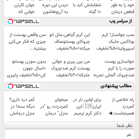
خود را به طور
شفابخش کبد با
دیدن این دوره
جوان کارتن
قطعی درمان
10 گیاه
به آرزوهاشون
خوابی که
کنید!
موثر(تخفیف تا
رسیدن | ثبت‌‌نام
میلیاردر شد.
از سراسر وب
◗پرسش‌نامه◖
امشب)
رایگان
آموزش رایگان
بمب جوانساز! کرم
این کرم گیاهی،مثل اتو
سن واقعی پوستت از
بوتاکس جلبک
چروکای پوستتوصاف
چیزی که فکر می‌کنی
اسپیرولینا50%تخفیف
میکنه!50%تخفیف
بیشتره...
جوانسازی پوست
مرز بین پیری و جوانی
بدون سوزن پوستتو
صورت را با کرم
پوستت کرم ضدچروک
10سال جوون
ضدچروک آلمانی تجربه
جلبکه!40%تخفیف
کن50%تخفیف پاییزی
کنید!
مطالب پیشنهادی
‌راه خلاصی از
برای اولین بار در
میخوای
کمر درد داری؟
کمردرد
ایران🇮🇷 این
کمردردت رو "در
دیگه بسه! در
همینجاست ◀
دکتر کرم ترمیم
منزل" درمان
منزل درمانش
فقط کافیه فرم
کننده 23 روزه
کنی؟ (◂فیلم +
کن
نظر شما
رو پر کنی!
ساخت!
◂پرسش‌نامه)
(◀پرسش‌نامه)
نام