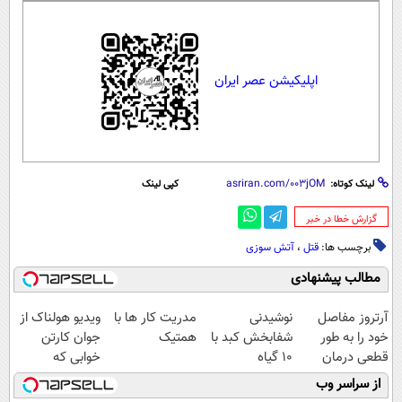
اپلیکیشن عصر ایران
لینک کوتاه:
کپی لینک
‌گزارش خطا در خبر
برچسب ها:
قتل
،
آتش سوزی
مطالب پیشنهادی
آرتروز مفاصل
نوشیدنی
مدریت کار ها با
ویدیو هولناک از
خود را به طور
شفابخش کبد با
همتیک
جوان کارتن
قطعی درمان
10 گیاه
خوابی که
کنید!
موثر(تخفیف تا
میلیاردر شد.
از سراسر وب
◗پرسش‌نامه◖
امشب)
آموزش رایگان