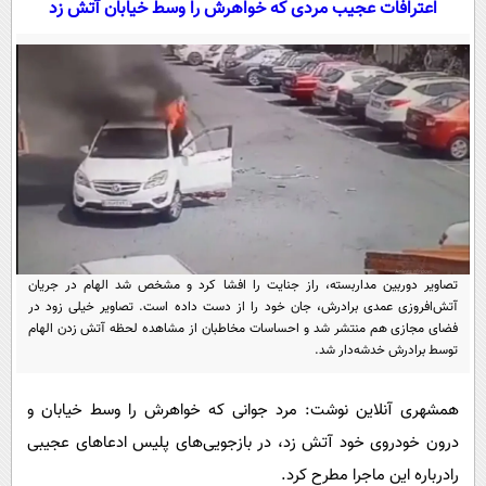
اعترافات عجیب مردی که خواهرش را وسط خیابان آتش زد
سیاسی
اقتصاد
جامعه
اقتصادی
ورزشی
اجتماعی
خودرو
بین الملل
حوادث
فرهنگ و هنر
سیاست خارجی
سلامت
علم و دانش
یک برش دانایی
قرآن
فناوری و It
محیط زیست
تصاویر دوربین مداربسته، راز جنایت را افشا کرد و مشخص شد الهام در جریان
گوناگون
علمی
آتش‌افروزی عمدی برادرش، جان خود را از دست داده است. تصاویر خیلی زود در
سفر و تفریح
فضای مجازی هم منتشر شد و احساسات مخاطبان از مشاهده لحظه آتش زدن الهام
فیلم
سرگرمی
اخبار کریپتو
توسط برادرش خدشه‌دار شد.
عصر ایران 2
اقتصاد
باشگاه مغز
همشهری آنلاین نوشت: مرد جوانی که خواهرش را وسط خیابان و
آموزش زبان
خواندنی ها و دیدنی ها
ورزش
مجله تصویری سلاح
درون خودروی خود آتش زد، در بازجویی‌های پلیس ادعاهای عجیبی
داستان کوتاه
سیاست
رادرباره این ماجرا مطرح کرد.