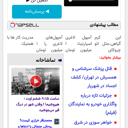
تکمیل کن ▶
◀ پرسش‌نامه
مطالب پیشنهادی
این کرم
آمپول لاغری
آمپول‌های
مدریت کار ها با
گیاهی،مثل اتو
اسپارتینا، ا
لاغری را ۱
همتیک
چروکای
میلیون تومان
میلیون تومان
پوستتوصاف
ارزان‌تر از
ارزان‌تر از
بیشتر بخوانید:
تماشاخانه
میکنه!50%تخفیف
همه‌جا!
همه‌جا بخر!
قتل پزشک سرشناس و
همسرش در تهران/ کشف
اجساد در شهریار
جزئیات تازه درباره
ساعت ۸:۱۵ ششم اوت ؛
واگذاری خودرو به نمایندگان
هیروشیما / وقتی شهر در دیگ
قیر می‌جوشید
(فیلم)
محمدباقر خرازی کیست؟
خواهر سوزی در شرق
روحانی جنجالی با ادعاها و