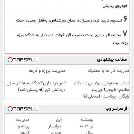
خودروی ربایش
6
تسنیم تایید کرد: رجب‌زاده، مداح سرشناس، به‌قتل رسیده است
7
محمدباقر خرازی تحت تعقیب قرار گرفت / احضار به دادگاه ویژه
روحانیت
مطالب پیشنهادی
مدریت کار ها با همتیک
مدیریت پروژه و کارها
دندان مصنوعی سوئیسی | سبک،
کمر درد داری؟ دیگه بسه! در منزل
مقاوم، طبیعی! ویزیت
درمانش کن (◀پرسش‌نامه)
رایگان+پرداخت اقساطی😍
از سراسر وب
پوستت
این
مدیریت
رو 10،12
جوانساز
پروژه و
سال
همون
کارها