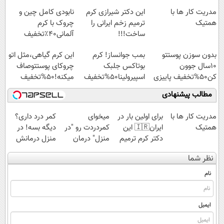
مدریت کار ها با
این دکتر شیرازی کرم
نابودی کامل چین و
همتیک
ترمیم زخم ایرانی را
چروک با کرم
ساخت!!!
آلمانی۴۰٪تخفیف
بدون سوزن پوستتو
بمب جوانساز! کرم
این کرم گیاهی،مثل اتو
10سال جوون
بوتاکس جلبک
چروکای پوستتوصاف
کن50%تخفیف پاییزی
اسپیرولینا50%تخفیف
میکنه!50%تخفیف
مطالب پیشنهادی
مدریت کار ها با
برای اولین بار در
میخوای
کمر درد داری؟
همتیک
ایران🇮🇷 این
کمردردت رو "در
دیگه بسه! در
دکتر کرم ترمیم
منزل" درمان
منزل درمانش
کننده 23 روزه
کنی؟ (◂فیلم +
کن
نظر شما
ساخت!
◂پرسش‌نامه)
(◀پرسش‌نامه)
نام
ایمیل