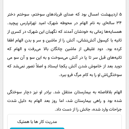
پیامک
سرگرمی
روانشناسی
فناوری
۵ اردیبهشت امسال بود که صدای فریادهای سوختم، سوختم دختر
۳۴ ساله‌ای به نام الهام در محوطه شهرک امید تهرانپارس پیچید.
آشپزی
گوناگون
همسایه‌ها زمانی به خودشان آمدند که نگهبان این شهرک در کسری از
دانلود
حوادث
ثانیه با کپسول آتش‌نشانی، آتش را از ماشین و سر و بدن الهام اطفا
محیط زیست
کرده بود. دود غلیظی از ماشین چانگان بالا می‌رفت و الهام که
سلامت
ثانیه‌های قبل سر تا پا در آتش می‌سوخت و به این سو و آن سو می‌
دوید بعد از خاموش شدن آتش یکجا ایستاد و اصلاً تصور نمی‌شد که
فرهنگی
سوختگی‌اش او را به کام مرگ فرو ببرد.
بین الملل
اجتماعی
الهام بلافاصله به بیمارستان منتقل شد. برادر او نیز دچار سوختگی
حیات وحش
شده بود و راهی بیمارستان شد، اما روز بعد الهام به دلیل شدت
جراحات وارد شده، جانش را از دست داد.
سیاست خارجی
مدریت کار ها با همتیک